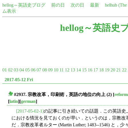
hellog～英語史ブログ
前の日
次の日
最新
helhub (Th
ム表示
hellog～英語史
01
02
03
04
05
06
07
08
09
10
11
12
13
14
15
16
17
18
19
20
21
22
2017-05-12 Fri
#2937. 宗教改革，印刷術，英語の地位の向上 (2)
[
reform
■
[
latin
][
german
]
[2017-05-02-1]
の記事に引き続いての話題．この英語史
における情況を見ておくのが早い．というのは，宗教改
だ．宗教改革者ルター (Martin Luther; 1483--15