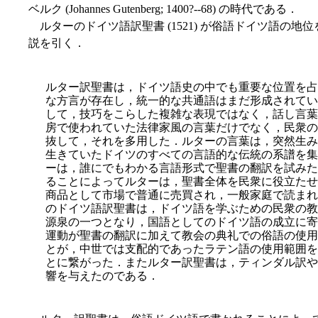
ベルク (Johannes Gutenberg; 1400?--68) の時代である．
ルターのドイツ語訳聖書 (1521) が俗語ドイツ語の地位を高
説を引く．
ルター訳聖書は，ドイツ語史の中でも重要な位置を占
な方言が存在し，統一的な共通語はまだ形成されてい
して，技巧をこらした複雑な表現ではなく，話し言葉
房で使われていた法律家風の言葉だけでなく，民衆の
抜して，そ
れを多用した．ルターの言葉は，突然生み
生きていたドイツのすべての言語的な伝統の系譜を集
ーは，誰にでもわかる言語形式で聖書の翻訳を試みた
ることによってルターは，聖書全体を民衆に役立たせ
商品として市場で普通に売買され，一般家庭で読まれ
のドイツ語訳聖書は，ドイツ語を学ぶための民衆の教
源泉の一つとなり，国語としてのドイツ語の成立に寄
運動が聖書の翻訳に加えて教会の典礼での俗語の使用
とが，中世では支配的であったラテン語の使用範囲を
とに繋がった．またルター訳聖書は，ティンダル訳や
響を与えたのである．