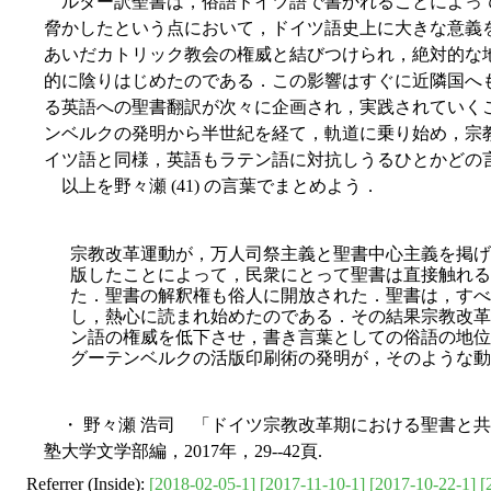
ルター訳聖書は，俗語ドイツ語で書かれることによっ
脅かしたという点において，ドイツ語史上に大きな意義
あいだカトリック教会の権威と結びつけられ，絶対的な
的に陰りはじめたのである．この影響はすぐに近隣国へ
る英語への聖書翻訳が次々に企画され，実践されていく
ンベルクの発明から半世紀を経て，軌道に乗り始め，宗
イツ語と同様，英語もラテン語に対抗しうるひとかどの
以上を野々瀬 (41) の言葉でまとめよう．
宗教改革運動が，万人司祭主義と聖書中心主義を掲げ
版したことによって，民衆にとって聖書は直接触れる
た．聖書の解釈権も俗人に開放された．聖書は，すべ
し，熱心に読まれ始めたのである．その結果宗教改革
ン語の権威を低下させ，書き言葉としての俗語の地位
グーテンベルクの活版印刷術の発明が，そのような動
・ 野々瀬 浩司 「ドイツ宗教改革期における聖書と
塾大学文学部編，2017年，29--42頁.
Referrer (Inside):
[2018-02-05-1]
[2017-11-10-1]
[2017-10-22-1]
[