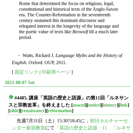
Rome that determined the focus on religious, legal,
constitutional and historical texts of the Anglo-Saxon
era. The Counter-Reformation in the seventeenth
century sustained this dominant discourse and
relegated interest in the longevity of the language and
the poetic value of texts like
Beowulf
till a much later
period.
・ Watts, Richard J.
Language Myths and the History of
English
. Oxford: OUP, 2011.
[
固定リンク
|
印刷用ページ
]
2021-08-07 Sat
#4485. 講座「英語の歴史と語源」の第11回「ルネサン
■
スと宗教改革」を終えました
[
asacul
][
notice
][
history
][
link
]
[
slide
][
renaissance
][
reformation
]
先週7月31日（土）15:30?18:45に，
朝日カルチャーセ
ンター新宿教室
にて
「英語の歴史と語源・11 「ルネサ