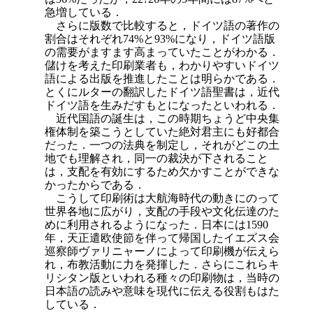
急増している．
さらに版数で比較すると，ドイツ語の著作の
割合はそれぞれ74%と93%になり，ドイツ語版
の需要がますます高まっていたことがわかる．
儲けを考えた印刷業者も，わかりやすいドイツ
語による出版を推進したことは明らかである．
とくにルターの翻訳したドイツ語聖書は，近代
ドイツ語を生みだすもとになったといわれる．
近代国語の誕生は，この時期ちょうど中央集
権体制を築こうとしていた絶対君主にも好都合
だった．一つの法典を制定し，それがどこの土
地でも理解され，同一の裁決が下されること
は，支配を有効にするため欠かすことができな
かったからである．
こうして印刷術は大航海時代の動きにのって
世界各地に広がり，支配の手段や文化伝達のた
めに利用されるようになった．日本には1590
年，天正遣欧使節を伴って帰国したイエズス会
巡察師ヴァリニャーノによって印刷機が伝えら
れ，布教活動に力を発揮した．さらにこれらキ
リシタン版といわれる種々の印刷物は，当時の
日本語の読みや意味を現代に伝える役割もはた
している．