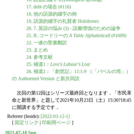
17. debt の場合 (#116)
18. 他の語源的綴字の例
19. 語源的綴字の礼賛者 Holofernes
20. 7. 英語の悩み (3) - 語彙増強のための論争
21. R. コードリーの
A Table Alphabeticall
(#1609)
22. 一連の聖書翻訳
23. まとめ
24. 参考文献
25. 補遺1：
Love’s Labour’s Lost
26. 補遺2：「創世記」11:1-9 （「バベルの塔」）
の Authorised Version と新共同訳
次回の第12回はシリーズ最終回となります．「市民革
命と新世界」と題して2021年10月23日（土）15:30?18:45
に開講する予定です．
Referrer (Inside):
[2022-03-12-1]
[
固定リンク
|
印刷用ページ
]
2021-07-18 Sun