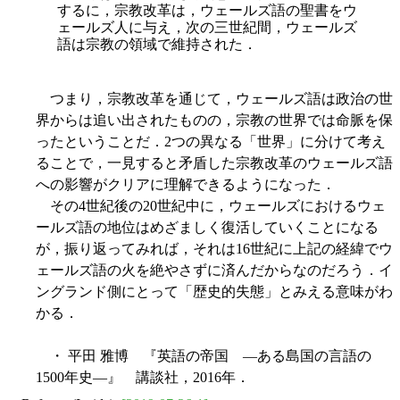
するに，宗教改革は，ウェールズ語の聖書をウ
ェールズ人に与え，次の三世紀間，ウェールズ
語は宗教の領域で維持された．
つまり，宗教改革を通じて，ウェールズ語は政治の世
界からは追い出されたものの，宗教の世界では命脈を保
ったということだ．2つの異なる「世界」に分けて考え
ることで，一見すると矛盾した宗教改革のウェールズ語
への影響がクリアに理解できるようになった．
その4世紀後の20世紀中に，ウェールズにおけるウェ
ールズ語の地位はめざましく復活していくことになる
が，振り返ってみれば，それは16世紀に上記の経緯でウ
ェールズ語の火を絶やさずに済んだからなのだろう．イ
ングランド側にとって「歴史的失態」とみえる意味がわ
かる．
・ 平田 雅博 『英語の帝国 ―ある島国の言語の
1500年史―』 講談社，2016年．