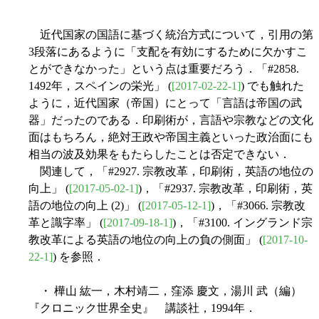
近代国家の国語に基づく統治方式について，引用の第
3段落にあるように「支配を有効にするために欠かすこ
とができなかった」という点は重要だろう．「#2858.
1492年，スペインの栄光」 (
[2017-02-22-1]
) でも触れた
ように，近代国家（帝国）にとって「言語は帝国の武
器」だったのである．印刷術が，言語や宗教などの文化
面はもちろん，絶対王政や帝国主義といった政治面にも
相当の波及効果をもたらしたことは否定できない．
関連して，「#2927. 宗教改革，印刷術，英語の地位の
向上」 (
[2017-05-02-1]
)，「#2937. 宗教改革，印刷術，英
語の地位の向上 (2)」 (
[2017-05-12-1]
)，「#3066. 宗教改
革と識字率」 (
[2017-09-18-1]
)，「#3100. イングランド宗
教改革による英語の地位の向上の負の側面」 (
[2017-10-
22-1]
) を参照．
・ 樺山 紘一，木村靖二，窪添 慶文，湯川 武（編）
『クロニック世界全史』 講談社，1994年．