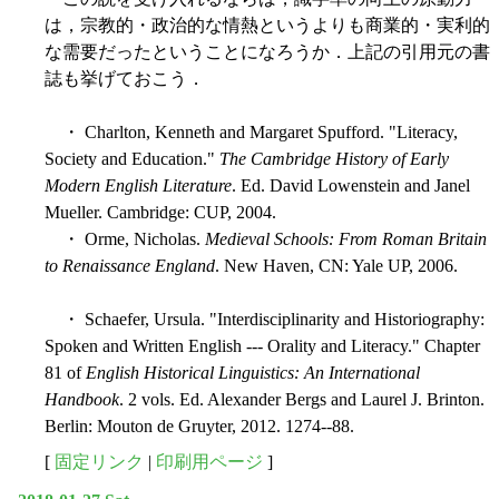
は，宗教的・政治的な情熱というよりも商業的・実利的
な需要だったということになろうか．上記の引用元の書
誌も挙げておこう．
・ Charlton, Kenneth and Margaret Spufford. "Literacy,
Society and Education."
The Cambridge History of Early
Modern English Literature
. Ed. David Lowenstein and Janel
Mueller. Cambridge: CUP, 2004.
・ Orme, Nicholas.
Medieval Schools: From Roman Britain
to Renaissance England
. New Haven, CN: Yale UP, 2006.
・ Schaefer, Ursula. "Interdisciplinarity and Historiography:
Spoken and Written English --- Orality and Literacy." Chapter
81 of
English Historical Linguistics: An International
Handbook
. 2 vols. Ed. Alexander Bergs and Laurel J. Brinton.
Berlin: Mouton de Gruyter, 2012. 1274--88.
[
固定リンク
|
印刷用ページ
]