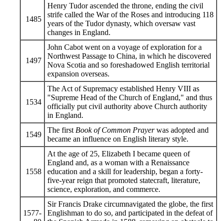
Henry Tudor ascended the throne, ending the civil
strife called the War of the Roses and introducing 118
1485
years of the Tudor dynasty, which oversaw vast
changes in England.
John Cabot went on a voyage of exploration for a
Northwest Passage to China, in which he discovered
1497
Nova Scotia and so foreshadowed English territorial
expansion overseas.
The Act of Supremacy established Henry VIII as
"Supreme Head of the Church of England," and thus
1534
officially put civil authority above Church authority
in England.
The first
Book of Common Prayer
was adopted and
1549
became an influence on English literary style.
At the age of 25, Elizabeth I became queen of
England and, as a woman with a Renaissance
1558
education and a skill for leadership, began a forty-
five-year reign that promoted statecraft, literature,
science, exploration, and commerce.
Sir Francis Drake circumnavigated the globe, the first
1577-
Englishman to do so, and participated in the defeat of