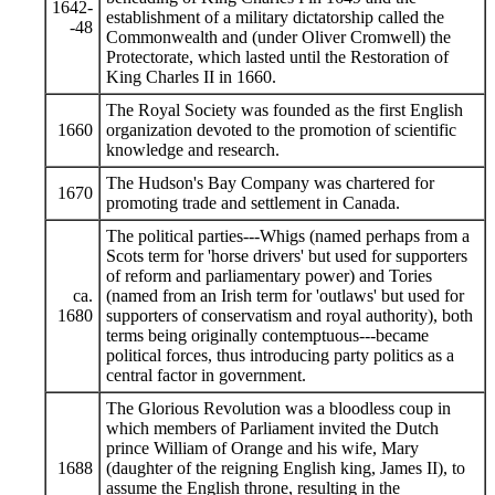
1642-
establishment of a military dictatorship called the
-48
Commonwealth and (under Oliver Cromwell) the
Protectorate, which lasted until the Restoration of
King Charles II in 1660.
The Royal Society was founded as the first English
1660
organization devoted to the promotion of scientific
knowledge and research.
The Hudson's Bay Company was chartered for
1670
promoting trade and settlement in Canada.
The political parties---Whigs (named perhaps from a
Scots term for 'horse drivers' but used for supporters
of reform and parliamentary power) and Tories
ca.
(named from an Irish term for 'outlaws' but used for
1680
supporters of conservatism and royal authority), both
terms being originally contemptuous---became
political forces, thus introducing party politics as a
central factor in government.
The Glorious Revolution was a bloodless coup in
which members of Parliament invited the Dutch
prince William of Orange and his wife, Mary
1688
(daughter of the reigning English king, James II), to
assume the English throne, resulting in the