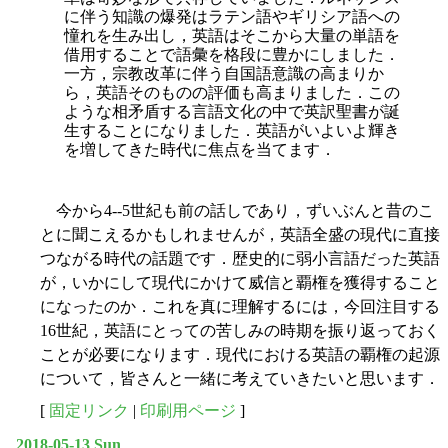
に伴う知識の爆発はラテン語やギリシア語への
憧れを生み出し，英語はそこから大量の単語を
借用することで語彙を格段に豊かにしました．
一方，宗教改革に伴う自国語意識の高まりか
ら，英語そのものの評価も高まりました．この
ような相矛盾する言語文化の中で英訳聖書が誕
生することになりました．英語がいよいよ輝き
を増してきた時代に焦点を当てます．
今から4--5世紀も前の話しであり，ずいぶんと昔のこ
とに聞こえるかもしれませんが，英語全盛の現代に直接
つながる時代の話題です．歴史的に弱小言語だった英語
が，いかにして現代にかけて威信と覇権を獲得すること
になったのか．これを真に理解するには，今回注目する
16世紀，英語にとっての苦しみの時期を振り返っておく
ことが必要になります．現代における英語の覇権の起源
について，皆さんと一緒に考えていきたいと思います．
[
固定リンク
|
印刷用ページ
]
2018-05-13 Sun