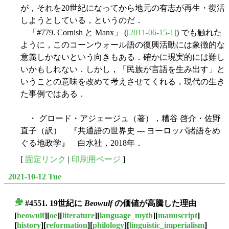
が，それを20世紀になってから地元の有志が再生・復活
しようとしている，というのだ．
「#779. Cornish と Manx」 (
[2011-06-15-1]
) でも触れた
ように，このコーンウォール語の復興活動には象徴的な
意義しかないという向きもある．確かに現実的には難し
いかもしれない．しかし，「民族が言語を生み出す」と
いうことの意味を改めて考えさせてくれる，現代の生き
た事例ではある．
・ グロード・アジェージュ（著），糟谷 啓介・佐野
直子（訳） 『共通語の世界史 --- ヨーロッパ諸語をめ
ぐる地政学』 白水社，2018年．
[
固定リンク
|
印刷用ページ
]
2021-10-12 Tue
#4551. 19世紀に
Beowulf
の価値が高騰した理由
■
[
beowulf
][
oe
][
literature
][
language_myth
][
manuscript
]
[
history
][
reformation
][
philology
][
linguistic_imperialism
]