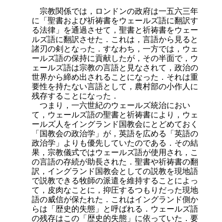
宗教関係では，ロンドンの政府は一五六三年
に「聖書および祈祷書をウェールズ語に翻訳す
る法律」を通過させて，聖書と祈祷書をウェー
ルズ語に翻訳させた．これは，言語から見ると
諸刃の剣となった．すなわち，一方では，ウェ
ールズ語の保持に貢献したが，その半面で，ウ
ェールズ語は宗教の言語と見なされて，政治の
世界から締め出されることになった．それは重
要性を持たない言語として，農村部の小作人に
残存することになった．
つまり，一六世紀のウェールズ統治におい
て，ウェールズ語の聖書と祈祷書により，ウェ
ールズ人をイングランド国教会にとどめておく
「国教会の政治学」が，英語を広める「英語の
政治学」よりも優先していたのである．その結
果，宗教儀式ではウェールズ語が使用され，こ
の言語の存続が助長された．聖書や祈祷書の翻
訳，イングランド国教会としての説教を現地語
で説教できる牧師の派遣を維持することによっ
て，皮肉なことに，抑圧するつもりだった現地
語の威信が保たれた．これはイングランド側か
らは「歴史的失態」と呼ばれる．ウェールズ語
の残存はこの「歴史的失態」に依っていた．要