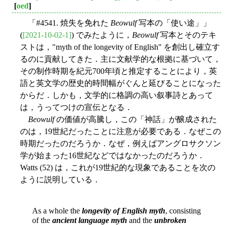
[
oed
]
「#4541. 焼失を免れた
Beowulf
写本の「使い途」」
(
[2021-10-02-1]
) でみたように，
Beowulf
写本とそのテキ
ストは，"myth of the longevity of English" を創出し確立す
るのに貢献してきた．主に文献学的な根拠に基づいて，
その制作時期を紀元700年頃と推定することにより，英
語と英文学の歴史的時間幅がぐんと延びることになった
からだ．しかも，文学的に格調の高い叙事詩とあって
は，うってつけの宣伝となる．
Beowulf
の価値が高騰し，この「神話」が醸成された
のは，19世紀だったことに注意が必要である．なぜこの
時期だったのだろうか．なぜ，例えばアングロサクソン
学が始まった16世紀などではなかったのだろうか．
Watts (52) は，これが19世紀的な現象であることを次の
ように説明している．
As a whole the
longevity of English myth
, consisting
of the
ancient language myth
and the
unbroken