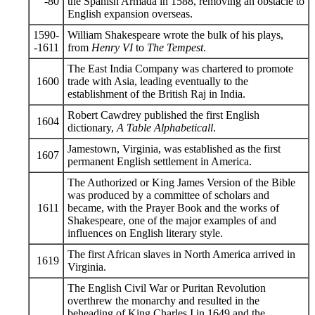
-80
the Spanish Armada in 1588, removing an obstacle to
English expansion overseas.
1590-
William Shakespeare wrote the bulk of his plays,
-1611
from
Henry VI
to
The Tempest
.
The East India Company was chartered to promote
1600
trade with Asia, leading eventually to the
establishment of the British Raj in India.
Robert Cawdrey published the first English
1604
dictionary,
A Table Alphabeticall
.
Jamestown, Virginia, was established as the first
1607
permanent English settlement in America.
The Authorized or King James Version of the Bible
was produced by a committee of scholars and
1611
became, with the Prayer Book and the works of
Shakespeare, one of the major examples of and
influences on English literary style.
The first African slaves in North America arrived in
1619
Virginia.
The English Civil War or Puritan Revolution
overthrew the monarchy and resulted in the
beheading of King Charles I in 1649 and the