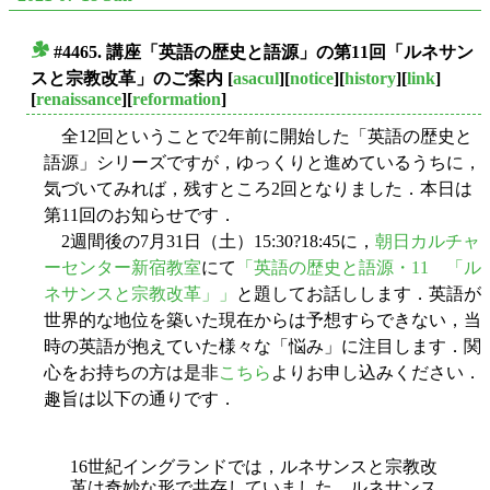
#4465. 講座「英語の歴史と語源」の第11回「ルネサン
■
スと宗教改革」のご案内
[
asacul
][
notice
][
history
][
link
]
[
renaissance
][
reformation
]
全12回ということで2年前に開始した「英語の歴史と
語源」シリーズですが，ゆっくりと進めているうちに，
気づいてみれば，残すところ2回となりました．本日は
第11回のお知らせです．
2週間後の7月31日（土）15:30?18:45に，
朝日カルチャ
ーセンター新宿教室
にて
「英語の歴史と語源・11 「ル
ネサンスと宗教改革」」
と題してお話しします．英語が
世界的な地位を築いた現在からは予想すらできない，当
時の英語が抱えていた様々な「悩み」に注目します．関
心をお持ちの方は是非
こちら
よりお申し込みください．
趣旨は以下の通りです．
16世紀イングランドでは，ルネサンスと宗教改
革は奇妙な形で共存していました．ルネサンス