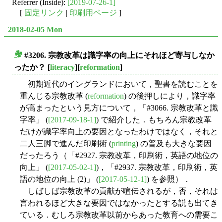
Referrer (Inside):
[2019-07-26-1]
[
固定リンク
|
印刷用ページ
]
2018-02-05 Mon
#3206. 宗教改革は識字率の向上にそれほど寄与しなか
■
ったか？
[
literacy
][
reformation
]
初期近代のイングランドにおいて，聖書を読むことを
重んじる宗教改革 (
reformation
) の後押しにより，識字率
が高まったという見方について，「#3066. 宗教改革と識
字率」 (
[2017-09-18-1]
) で紹介した．もちろん宗教改革
だけが識字率向上の要因となったわけではなく，それと
二人三脚で進んだ印刷術 (
printing
) の普及も大きな要因
だったろう（「#2927. 宗教改革，印刷術，英語の地位の
向上」 (
[2017-05-02-1]
)，「#2937. 宗教改革，印刷術，英
語の地位の向上 (2)」 (
[2017-05-12-1]
) を参照）．
しばしば宗教改革の貢献が喧伝されるが，否，それは
言われるほど大きな要因ではなかったとする説も出てき
ている．むしろ宗教改革以前からあった教育への需要こ