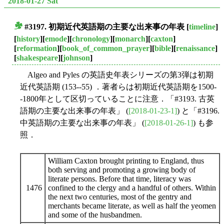
2018-01-27 Sat
#3197. 初期近代英語期の主要な出来事の年表
[
timeline
]
■
[
history
][
emode
][
chronology
][
monarch
][
caxton
]
[
reformation
][
book_of_common_prayer
][
bible
][
renaissance
]
[
shakespeare
][
johnson
]
Algeo and Pyles の英語史年表シリーズの第3弾は初期
近代英語期 (153--55) ．著者らは初期近代英語期を1500-
-1800年として区切っていることに注意．「#3193. 古英
語期の主要な出来事の年表」 (
[2018-01-23-1]
) と「#3196.
中英語期の主要な出来事の年表」 (
[2018-01-26-1]
) も参
照．
William Caxton brought printing to England, thus
both serving and promoting a growing body of
literate persons. Before that time, literacy was
1476
confined to the clergy and a handful of others. Within
the next two centuries, most of the gentry and
merchants became literate, as well as half the yeomen
and some of the husbandmen.