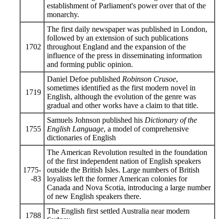
establishment of Parliament's power over that of the
monarchy.
The first daily newspaper was published in London,
followed by an extension of such publications
1702
throughout England and the expansion of the
influence of the press in disseminating information
and forming public opinion.
Daniel Defoe published
Robinson Crusoe
,
sometimes identified as the first modern novel in
1719
English, although the evolution of the genre was
gradual and other works have a claim to that title.
Samuels Johnson published his
Dictionary of the
1755
English Language
, a model of comprehensive
dictionaries of English
The American Revolution resulted in the foundation
of the first independent nation of English speakers
1775-
outside the British Isles. Large numbers of British
-83
loyalists left the former American colonies for
Canada and Nova Scotia, introducing a large number
of new English speakers there.
The English first settled Australia near modern
1788