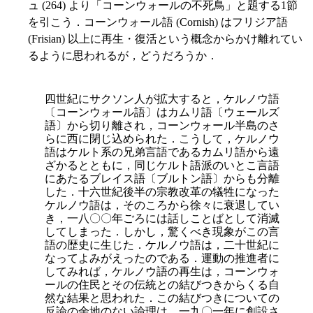
ュ (264) より「コーンウォールの不死鳥」と題する1節
を引こう．コーンウォール語 (Cornish) はフリジア語
(Frisian) 以上に再生・復活という概念からかけ離れてい
るように思われるが，どうだろうか．
四世紀にサクソン人が拡大すると，ケルノウ語
〔コーンウォール語〕はカムリ語〔ウェールズ
語〕から切り離され，コーンウォール半島のさ
らに西に閉じ込められた．こうして，ケルノウ
語はケルト系の兄弟言語であるカムリ語から遠
ざかるとともに，同じケルト語派のいとこ言語
にあたるブレイス語〔ブルトン語〕からも分離
した．十六世紀後半の宗教改革の犠牲になった
ケルノウ語は，そのころから徐々に衰退してい
き，一八〇〇年ごろには話しことばとして消滅
してしまった．しかし，驚くべき現象がこの言
語の歴史に生じた．ケルノウ語は，二十世紀に
なってよみがえったのである．運動の推進者に
してみれば，ケルノウ語の再生は，コーンウォ
ールの住民とその伝統との結びつきからくる自
然な結果と思われた．この結びつきについての
反論の余地のない論理は，一九〇一年に創設さ