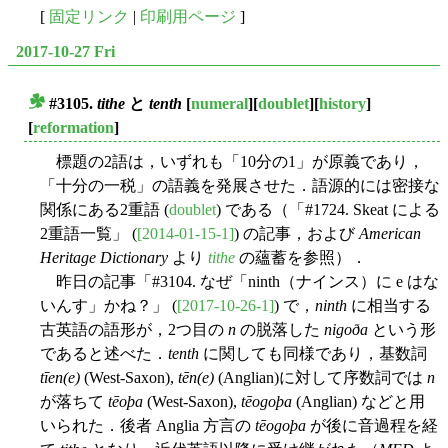
[
固定リンク
|
印刷用ページ
]
2017-10-27 Fri
#3105.
tithe
と
tenth
[
numeral
][
doublet
][
history
]
■
[
reformation
]
標題の2語は，いずれも「10分の1」が原義であり，
「十分の一税」の語義を発展させた．語源的には密接な
関係にある2重語 (
doublet
) である（「#1724. Skeat による
2重語一覧」 (
[2014-01-15-1]
) の記事，および
American
Heritage Dictionary
より
tithe
の蘊蓄を参照）．
昨日の記事「#3104. なぜ「ninth（ナインス）に e はな
いんす」かね？」 (
[2017-10-26-1]
) で，
ninth
に相当する
古英語の語形が，2つ目の
n
の脱落した
nigoða
という形
であると述べた．
tenth
に関しても同様であり，基数詞
tīen(e)
(West-Saxon),
tēn(e)
(Anglian)に対して序数詞では
n
が落ちて
tēoþa
(West-Saxon),
tēogoþa
(Anglian) などと用
いられた．後者 Anglia 方言の
tēogoþa
が後に音過程を経