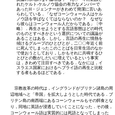
れたケルト-ケルノウ協会の有力なメンバーで
あったH・ジェンナーがきわめて簡潔に言いあ
らわしている．「なぜコーンウォール人はケル
ノウ語を学ばなくてはならないのか？ なぜな
ら彼らはコーンウォール人だからである」〔中
略〕．再生させようとする言語形態はどの時代
のものとすべきかという選択についての議論が
あることはある．しかし，言語の再生に情熱を
傾けるグループのひとびとが，二〇〇年近く前
に死んでしまったこのことばを日常生活のなか
で使おうとしており，しかもそれに共鳴するひ
とびとの数がしだいに増えているという事実
は，きわめて注目すべきである．なかには，イ
スラエス国家におけるヘブライ語の再生と比較
する者もあるほどである．
宗教改革の時代は，イングランドがブリテン諸島の周
辺地域へと「帝国」を拡大しようとした時代である．ブ
リテン島の南西端にあるコーンウォールもその餌食とな
り，同地に英語が浸透していくことになった．その後，
コーンウォール語は実質的には死語となってしまった