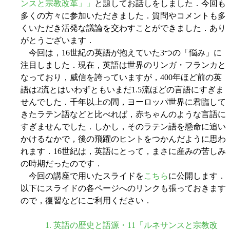
ンスと宗教改革」」
と題してお話しをしました．今回も
多くの方々に参加いただきました．質問やコメントも多
くいただき活発な議論を交わすことができました．あり
がとうございます．
今回は，16世紀の英語が抱えていた3つの「悩み」に
注目しました．現在，英語は世界のリンガ・フランカと
なっており，威信を誇っていますが，400年ほど前の英
語は2流とはいわずともいまだ1.5流ほどの言語にすぎま
せんでした．千年以上の間，ヨーロッパ世界に君臨して
きたラテン語などと比べれば，赤ちゃんのような言語に
すぎませんでした．しかし，そのラテン語を懸命に追い
かけるなかで，後の飛躍のヒントをつかんだように思わ
れます．16世紀は，英語にとって，まさに産みの苦しみ
の時期だったのです．
今回の講座で用いたスライドを
こちら
に公開します．
以下にスライドの各ページへのリンクも張っておきます
ので，復習などにご利用ください．
1. 英語の歴史と語源・11「ルネサンスと宗教改