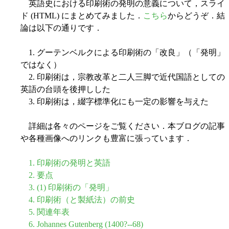
英語史における印刷術の発明の意義について，スライ
ド (HTML) にまとめてみました．
こちら
からどうぞ．結
論は以下の通りです．
1. グーテンベルクによる印刷術の「改良」（「発明」
ではなく）
2. 印刷術は，宗教改革と二人三脚で近代国語としての
英語の台頭を後押しした
3. 印刷術は，綴字標準化にも一定の影響を与えた
詳細は各々のページをご覧ください．本ブログの記事
や各種画像へのリンクも豊富に張っています．
1. 印刷術の発明と英語
2. 要点
3. (1) 印刷術の「発明」
4. 印刷術（と製紙法）の前史
5. 関連年表
6. Johannes Gutenberg (1400?--68)