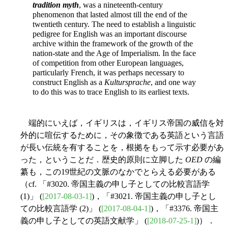
tradition myth
, was a nineteenth-century
phenomenon that lasted almost till the end of the
twentieth century. The need to establish a linguistic
pedigree for English was an important discourse
archive within the framework of the growth of the
nation-state and the Age of Imperialism. In the face
of competition from other European languages,
particularly French, it was perhaps necessary to
construct English as a
Kultursprache
, and one way
to do this was to trace English to its earliest texts.
端的にいえば，イギリスは，イギリス帝国の威信を対
外的に喧伝するために，その象徴である英語という言語
が長い伝統を有することを，根拠をもって示す必要があ
った，ということだ．歴史的原則に立脚した
OED
の編
纂も，この19世紀の文脈のなかでとらえる必要がある
（cf. 「#3020. 帝国主義の申し子としての比較言語学
(1)」 (
[2017-08-03-1]
)，「#3021. 帝国主義の申し子とし
ての比較言語学 (2)」 (
[2017-08-04-1]
)，「#3376. 帝国主
義の申し子としての英語文献学」 (
[2018-07-25-1]
)）．