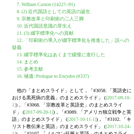
7. William Caxton (1422?--91)
8. (2) 近代国語としての英語の誕生
9. 宗教改革と印刷術の二人三脚
10. 近代国語意識の芽生え
11. (3) 綴字標準化への貢献
12. 「印刷術の導入が綴字標準化を推進した」説への
疑義
13. 綴字標準化はあくまで緩慢に進行した
14. まとめ
15. 参考文献
16. 補遺: Prologue to
Eneydos
(#337)
他の「まとめスライド」として，「#3058. 「英語史に
おける黒死病の意義」のまとめスライド」 (
[2017-09-10-
1]
)，「#3068. 「宗教改革と英語史」のまとめスライ
ド」 (
[2017-09-20-1]
)，「#3089. 「アメリカ独立戦争と英
語」のまとめスライド」 (
[2017-10-11-1]
)，「#3102. 「キ
リスト教伝来と英語」のまとめスライド」 (
[2017-10-24-
1]
)，「#3107. 「ノルマン征服と英語」のまとめスライ