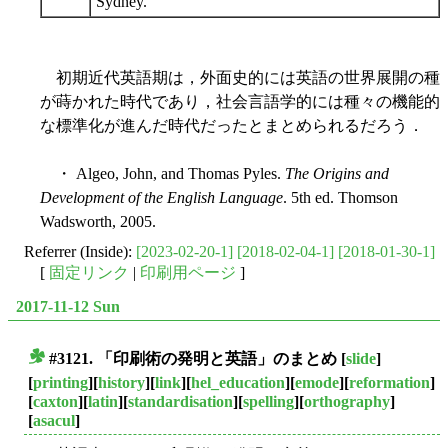
Sydney.
初期近代英語期は，外面史的には英語の世界展開の種
が蒔かれた時代であり，社会言語学的には種々の機能的
な標準化が進んだ時代だったとまとめられるだろう．
・ Algeo, John, and Thomas Pyles.
The Origins and
Development of the English Language
. 5th ed. Thomson
Wadsworth, 2005.
Referrer (Inside):
[2023-02-20-1]
[2018-02-04-1]
[2018-01-30-1]
[
固定リンク
|
印刷用ページ
]
2017-11-12 Sun
#3121. 「印刷術の発明と英語」のまとめ
[
slide
]
■
[
printing
][
history
][
link
][
hel_education
][
emode
][
reformation
]
[
caxton
][
latin
][
standardisation
][
spelling
][
orthography
]
[
asacul
]