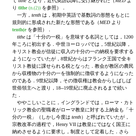
て
tithe
となり，近代英語以降に受け継がれた（
MED
よ
り
tīthe
(n.(2))
を参照）．
一方，
tenth
は，初期中英語で基数詞の形態をもとに
規則的に形成された新たな形態である（
MED
より
tenth(e
を参照）．
tithe
は「十分の一税」を意味する名詞としては，1200
年ころに初出する．中世ヨーロッパでは，5世紀以降，
キリスト教会が信徒に収入の十分の一の納税を要求する
ようになっていたが，8世紀からはフランク王国で全キ
リスト教徒に課せられる税となった．教会が教区の農民
から収穫物の十分の一を強制的に徴収するようになった
のである．9世紀以降，その徴収権は教会からしばしば
世俗領主へと渡り，18--19世紀に廃止されるまで続い
た．
ややこしいことに，イングランドでは，ローマ・カト
リック教会の聖職者がローマ教皇に対する上納金も「十
分の一税」（しかし今度は
tenth
）と呼ばれていたが，
宗教改革の過程で，Henry VII は教皇にではなく国王に
納めさせるように要求し，制度として定着した．さら