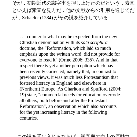
そが，初期近代の識字率を押し上げたのだという．素直
といえば素直な見方だ．他の文献からの引用を通じてだ
が，Schaefer (1284) がその説を紹介している．
. . . counter to what may be expected from the new
Christian denomination with its
sola scriptura
doctrine, the "Reformation, which laid so much
emphasis upon the written word, did not provide for
everyone to read it" (Orme 2006: 335). And in that
respect there is yet another perception which has
been recently corrected, namely that, in contrast to
previous views, it was much less Protestantism that
fostered literacy in England and elsewhere in
(Northern) Europe. As Charlton and Spufford (2004:
19) state, "commercial needs for education overrode
all others, both before and after the Protestant
Reformation", an observation which also accounts
for the yet increasing literacy in the following
centuries.
この説を受け入れるならば，識字率の向上の原動力