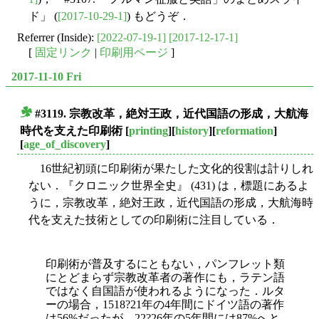
ド」 (
[2017-10-29-1]
) もどうぞ．
Referrer (Inside):
[2022-07-19-1]
[2017-12-17-1]
[
固定リンク
|
印刷用ページ
]
2017-11-10 Fri
#3119. 宗教改革，絶対王政，近代国語の形成，大航海
■
時代を支えた印刷術
[
printing
][
history
][
reformation
]
[
age_of_discovery
]
16世紀初頭に印刷術が果たした文化的役割は計りしれ
ない．『クロニック世界全史』 (431) は，標題にあるよ
うに，宗教改革，絶対王政，近代国語の形成，大航海時
代を支えた技術としての印刷術に注目している．
印刷術が普及するにともない，パンフレット類
にとどまらず宗教改革者の著作にも，ラテン語
ではなく自国語が使われるようになった．ルタ
ーの場合，1518?21年の4年間にドイツ語の著作
は56%だったが，22?26年の5年間には87%へと