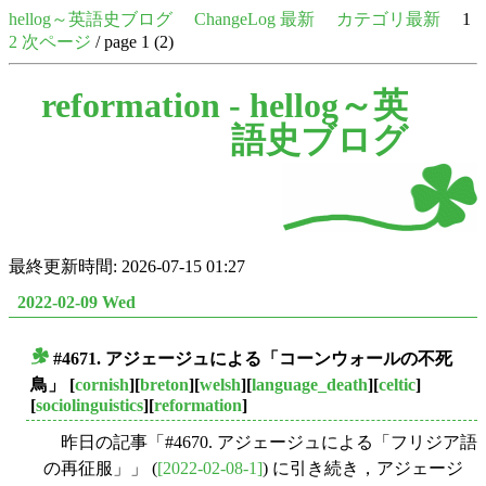
hellog～英語史ブログ
ChangeLog 最新
カテゴリ最新
1
2
次ページ
/ page 1 (2)
reformation -
hellog～英
語史ブログ
最終更新時間: 2026-07-15 01:27
2022-02-09 Wed
#4671. アジェージュによる「コーンウォールの不死
■
鳥」
[
cornish
][
breton
][
welsh
][
language_death
][
celtic
]
[
sociolinguistics
][
reformation
]
昨日の記事「#4670. アジェージュによる「フリジア語
の再征服」」 (
[2022-02-08-1]
) に引き続き，アジェージ