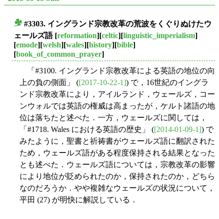
#3303. イングランド宗教改革の荒波をくぐりぬけたウ
■
ェールズ語
[
reformation
][
celtic
][
linguistic_imperialism
]
[
emode
][
welsh
][
wales
][
history
][
bible
]
[
book_of_common_prayer
]
「#3100. イングランド宗教改革による英語の地位の向
上の負の側面」 (
[2017-10-22-1]
) で，16世紀のイングラ
ンド宗教改革により，アイルランド，ウェールズ，コー
ンウォルでは英語の権威は高まったが，ケルト諸語の地
位は落ちたと述べた．一方，ウェールズに関しては，
「#1718. Wales における英語の歴史」 (
[2014-01-09-1]
) で
みたように，聖書と祈祷書がウェールズ語に翻訳された
ため，ウェールズ語がある程度保持される結果となった
とも述べた．ウェールズ語については，宗教改革の影響
により地位が貶められたのか，保持されたのか，どちら
なのだろうか．やや複雑なウェールズの状況について，
平田 (27) が明快に解説している．