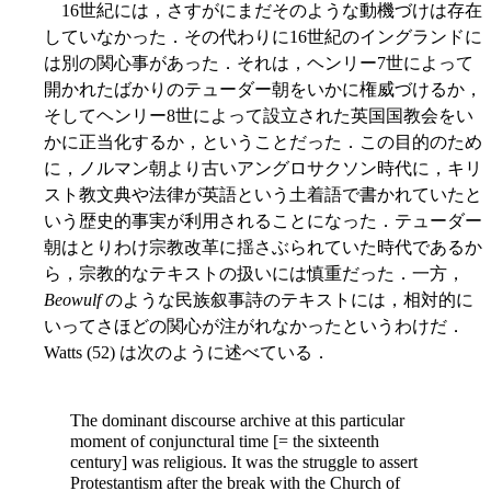
16世紀には，さすがにまだそのような動機づけは存在
していなかった．その代わりに16世紀のイングランドに
は別の関心事があった．それは，ヘンリー7世によって
開かれたばかりのテューダー朝をいかに権威づけるか，
そしてヘンリー8世によって設立された英国国教会をい
かに正当化するか，ということだった．この目的のため
に，ノルマン朝より古いアングロサクソン時代に，キリ
スト教文典や法律が英語という土着語で書かれていたと
いう歴史的事実が利用されることになった．テューダー
朝はとりわけ宗教改革に揺さぶられていた時代であるか
ら，宗教的なテキストの扱いには慎重だった．一方，
Beowulf
のような民族叙事詩のテキストには，相対的に
いってさほどの関心が注がれなかったというわけだ．
Watts (52) は次のように述べている．
The dominant discourse archive at this particular
moment of conjunctural time [= the sixteenth
century] was religious. It was the struggle to assert
Protestantism after the break with the Church of