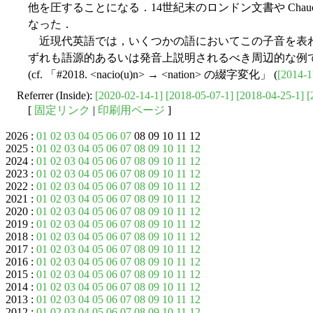
他を圧することになる．14世紀末のロンドン文書や Chauce
なった．
近現代英語では，いくつかの語においてこの子音を表
ずれも語源的あるいは発音上説明されるべき周辺的な例
(cf. 「#2018. <nacio(u)n> → <nation> の綴字変化」 (
[2014-1
Referrer (Inside):
[2020-02-14-1]
[2018-05-07-1]
[2018-04-25-1]
[
[
固定リンク
|
印刷用ページ
]
2026 :
01
02
03
04
05
06
07
08 09 10 11 12
2025 :
01
02
03
04
05
06
07
08
09
10
11
12
2024 :
01
02
03
04
05
06
07
08
09
10
11
12
2023 :
01
02
03
04
05
06
07
08
09
10
11
12
2022 :
01
02
03
04
05
06
07
08
09
10
11
12
2021 :
01
02
03
04
05
06
07
08
09
10
11
12
2020 :
01
02
03
04
05
06
07
08
09
10
11
12
2019 :
01
02
03
04
05
06
07
08
09
10
11
12
2018 :
01
02
03
04
05
06
07
08
09
10
11
12
2017 :
01
02
03
04
05
06
07
08
09
10
11
12
2016 :
01
02
03
04
05
06
07
08
09
10
11
12
2015 :
01
02
03
04
05
06
07
08
09
10
11
12
2014 :
01
02
03
04
05
06
07
08
09
10
11
12
2013 :
01
02
03
04
05
06
07
08
09
10
11
12
2012 :
01
02
03
04
05
06
07
08
09
10
11
12