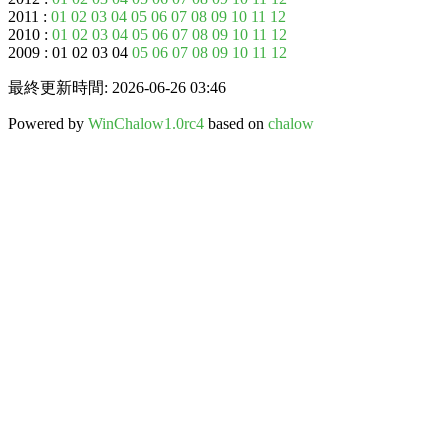
2011 :
01
02
03
04
05
06
07
08
09
10
11
12
2010 :
01
02
03
04
05
06
07
08
09
10
11
12
2009 : 01 02 03 04
05
06
07
08
09
10
11
12
最終更新時間: 2026-06-26 03:46
Powered by
WinChalow1.0rc4
based on
chalow