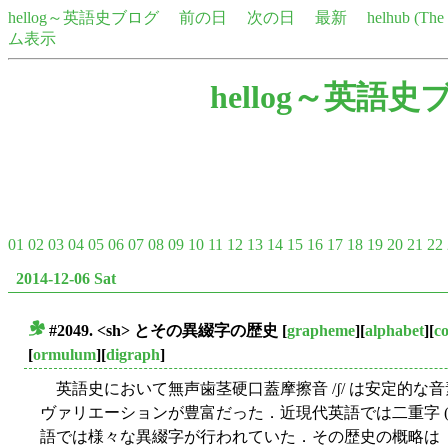
hellog～英語史ブログ
前の日
次の日
最新
helhub (Th
ム表示
hellog～英語史
01
02
03
04
05
06
07
08
09
10
11
12
13
14
15
16
17
18
19
20
21
22
2014-12-06 Sat
#2049. <sh> とその異綴字の歴史
[
grapheme
][
alphabet
][
c
■
[
ormulum
][
digraph
]
英語史において無声歯茎硬口蓋摩擦音 /ʃ/ は安定的な
ヴァリエーションが豊富だった．近現代英語では二重字 
語では様々な異綴字が行われていた．その歴史の概略は「#1893. 