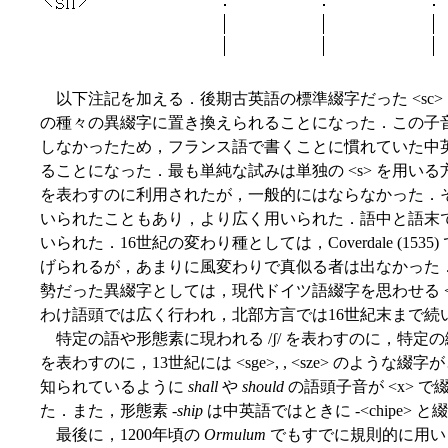
以下注記を加える．後期古英語の標準綴字だった <sc
の種々の異綴字に置き換えられることになった．この子
しなかったため，フランス語で書くことに慣れていた中
ることになった．最も単純な試みは単独の <s> を用いる
を表わすのに利用されたが，一般的にはならなかった．その
いられたこともあり，より広く用いられた．語中と語末では 
いられた．16世紀の変わり種としては，Coverdale (1535) 
げられるが，あまりに風変わりで真似る者は出なかった．<ss
勢だった異綴字としては，現代ドイツ語綴字を思わせる <
わけ語頭では広く行われ，北部方言では16世紀末まで続
特定の語や形態素に現われる /ʃ/ を表わすのに，特
を表わすのに，13世紀には <sge>,
, <sze> のような綴字
知られているように
shall
や
should
の語頭子音が <x> で綴ら
た．また，形態素 -
ship
は中英語ではときに -<chipe> 
最後に，1200年頃の
Ormulum
でもすでに規則的に用いら