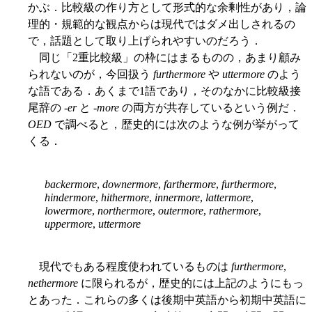
かぶ．比較級の作り方として形式的な余剰性があり，論
理的・規範的な観点からは現代ではダメ出しされるの
で，話題として取り上げられやすいのだろう．
同じ「2重比較級」の枠にはまるものの，あまり顧み
られないのが，今回扱う
furthermore
や
uttermore
のよう
な語である．あくまで1語であり，そのなかに比較級接
尾辞の -
er
と -
more
の両方が共存しているという例だ．
OED
で調べると，歴史的には次のような例が挙がって
くる．
backermore
,
downermore
,
farthermore
,
furthermore
,
hindermore
,
hithermore
,
innermore
,
lattermore
,
lowermore
,
northermore
,
outermore
,
rathermore
,
uppermore
,
uttermore
現代でもある程度使われているものは
furthermore
,
nethermore
に限られるが，歴史的には上記のようにもっ
とあった．これらの多くは後期中英語から初期中英語に