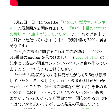
3月23日（日）に YouTube
「いのほた言語学チャンネ
ル」
の最新回が公開されました．
「#321. 中世の through
の綴りは515通りと思っていたが」
です．おかげさまで
ご好評いただいています（目下，視聴回数が5000に届き
そうです）．
through
の探究に関するこれまでの経緯は，「#5738.
516番目の
through
を見つけました」 (
[2025-01-11-1]
) の
記事に，過去の関連コンテンツへのリンク集を作ってい
ますので，そちらからご覧ください．
through
の異綴字をめぐる探究がながらく515通り停滞
していたところ，久しぶりに新しい516通り目が見つか
ったということで，研究者の奇矯な生態（？）を眺める
かのようにおもしろがっていただいているのかと想像し
ますが，当人はいたって真面目です．関心のある方は多
くはないかと思いますが，この発見の意義について