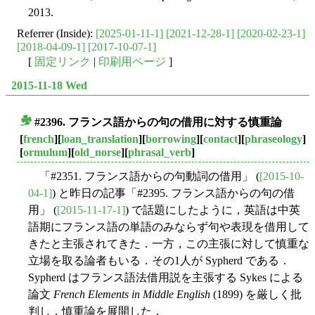
2013.
Referrer (Inside):
[2025-01-11-1]
[2021-12-28-1]
[2020-02-23-1]
[2018-04-09-1]
[2017-10-07-1]
[
固定リンク
|
印刷用ページ
]
2015-11-18 Wed
#2396. フランス語からの句の借用に対する慎重論
■
[
french
][
loan_translation
][
borrowing
][
contact
][
phraseology
]
[
ormulum
][
old_norse
][
phrasal_verb
]
「#2351. フランス語からの句動詞の借用」 (
[2015-10-
04-1]
) と昨日の記事「#2395. フランス語からの句の借
用」 (
[2015-11-17-1]
) で話題にしたように，英語は中英
語期にフランス語の単語のみならず句や表現を借用して
きたと主張されてきた．一方，この主張に対して慎重な
立場を取る論者もいる．その1人が Sypherd である．
Sypherd はフランス語法借用説を主張する Sykes による
論文
French Elements in Middle English
(1899) を厳しく批
判し，慎重論を展開した．