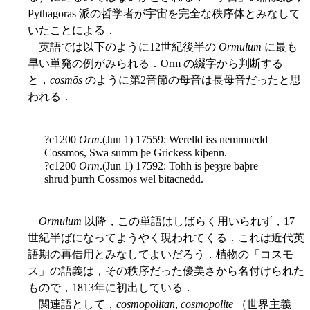
Pythagoras 派の哲学者が宇宙を完全な秩序体とみなして
いたことによる．
英語では以下のように12世紀後半の
Ormulum
に最も
早い単発の例がみられる．Orm の綴字から判断する
と，
cosmōs
のように第2音節の母音は長母音だったと思
われる．
?c1200
Orm
.(Jun 1) 17559: Werelld iss nemmnedd
Cossmos, Swa summ þe Grickess kiþenn.
?c1200
Orm
.(Jun 1) 17592: Tohh is þeȝȝre baþre
shrud þurrh Cossmos wel bitacnedd.
Ormulum
以降，この単語はしばらく用いられず，17
世紀半ばになってようやく現われてくる．これは近代英
語期の再借用とみなしてよいだろう．植物の「コスモ
ス」の語義は，その秩序だった優美さから名付けられた
もので，1813年に初出している．
関連語として，
cosmopolitan
,
cosmopolite
（世界主義