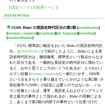
[
固定リンク
|
印刷用ページ
]
2018-04-09 Mon
#3269. Blake の英語史時代区分の第2期
[
periodisation
]
■
[
norman_conquest
][
grapheme
][
ab_language
][
ormulum
]
[
standardisation
]
「#3231. 標準語に軸足をおいた Blake の英語史時代区
分」 (
[2018-03-02-1]
) で紹介したように，Blake による英
語史時代区分は，徹頭徹尾，標準化という観点からなさ
れた区分である．一般的な英語史の時代区分に慣れてい
ると，おやと思うところがいくつかあるが，とりわけノ
ルマン征服 (
norman_conquest
) に一顧だにせず，1066年
という点をさらりと乗り越えていくかのような第2期（9
世紀後半?1250年）の設定には驚くのではないか．ノル
マン征服といえば，通常，英語史上およびイングランド
史上最大の事件として扱われるが，Blake の見解による
と，あくまで第2期の内部での事件という位置づけだ．