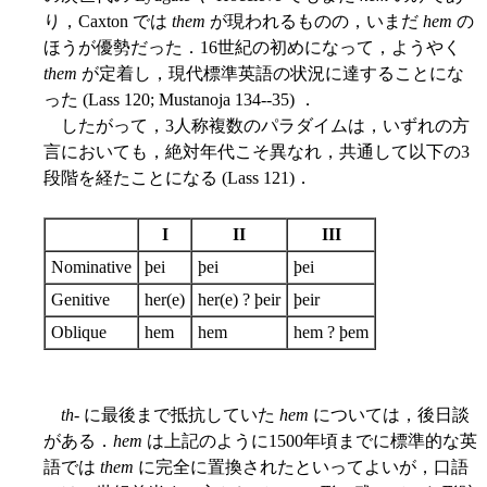
り，Caxton では
them
が現われるものの，いまだ
hem
の
ほうが優勢だった．16世紀の初めになって，ようやく
them
が定着し，現代標準英語の状況に達することにな
った (Lass 120; Mustanoja 134--35) ．
したがって，3人称複数のパラダイムは，いずれの方
言においても，絶対年代こそ異なれ，共通して以下の3
段階を経たことになる (Lass 121)．
I
II
III
Nominative
þei
þei
þei
Genitive
her(e)
her(e) ? þeir
þeir
Oblique
hem
hem
hem ? þem
th
- に最後まで抵抗していた
hem
については，後日談
がある．
hem
は上記のように1500年頃までに標準的な英
語では
them
に完全に置換されたといってよいが，口語