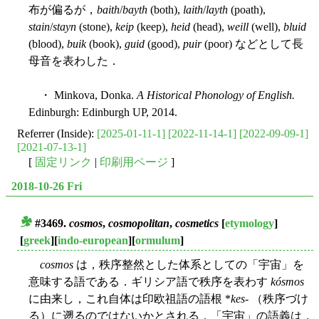
布が偏るが，
baith
/
bayth
(both),
laith
/
layth
(poath),
stain
/
stayn
(stone),
keip
(keep),
heid
(head),
weill
(well),
bluid
(blood),
buik
(book),
guid
(good),
puir
(poor) などとして長
母音を表わした．
・ Minkova, Donka.
A Historical Phonology of English.
Edinburgh: Edinburgh UP, 2014.
Referrer (Inside):
[2025-01-11-1]
[2022-11-14-1]
[2022-09-09-1]
[2021-07-13-1]
[
固定リンク
|
印刷用ページ
]
2018-10-26 Fri
#3469.
cosmos
,
cosmopolitan
,
cosmetics
[
etymology
]
■
[
greek
][
indo-european
][
ormulum
]
cosmos
は，秩序整然とした体系としての「宇宙」を
意味する語である．ギリシア語で秩序を表わす
kósmos
に由来し，これ自体は印欧祖語の語根 *
kes
- （秩序づけ
る）に遡るのではないかとされる．「宇宙」の語義は，