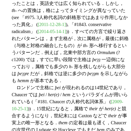
ったことは，英語史では広く知られている．しかし，
th
- への置換は，格によってタイミングが異なっていた
(see 「#975. 3人称代名詞の斜格形ではあまり作用しなか
った異化」 (
[2011-12-28-1]
), 「#1843. conservative
radicalism」 (
[2014-05-14-1]
)) ．すべての方言で繰り返さ
れたパターンは，まず主格が，次に属格が，最後に斜格
（与格と対格の融合したもの）が
th
- 形へ移行するとい
うパターンだ．例えば，北東中部方言の
Ormulum
(?
c
1200) では，すでに早い段階で主格は
þeȝȝ
一辺倒にな
っており，属格でも多少の
h
- 形を残しながらも大部分
は
þeȝȝre
だが，斜格では逆に多少の
þeȝȝm
を示しながら
も
hemm
が基本である．
ロンドンで主格に
þei
が現われるのは14世紀であり，
Chaucer では
þei
/
her(e)
/
hem
というパラダイムが用いら
れている (「#181. Chaucer の人称代名詞体系」 (
[2009-
10-25-1]
)) ．15世紀になると，属格で
their
が
her(e)
と競
合するようになり，世紀末には Caxton などで
their
が事
実上の唯一形となる．
them
の定着は最も遅く，Chaucer
の次世代の Lydgate や Hoccleve でもまだ
hem
のみであ