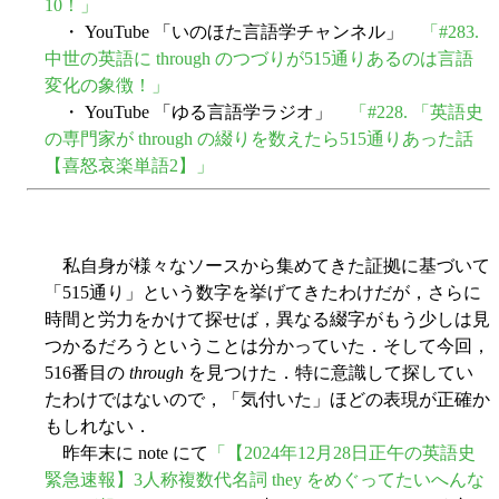
10！」
・ YouTube 「いのほた言語学チャンネル」
「#283.
中世の英語に through のつづりが515通りあるのは言語
変化の象徴！」
・ YouTube 「ゆる言語学ラジオ」
「#228. 「英語史
の専門家が through の綴りを数えたら515通りあった話
【喜怒哀楽単語2】」
私自身が様々なソースから集めてきた証拠に基づいて
「515通り」という数字を挙げてきたわけだが，さらに
時間と労力をかけて探せば，異なる綴字がもう少しは見
つかるだろうということは分かっていた．そして今回，
516番目の
through
を見つけた．特に意識して探してい
たわけではないので，「気付いた」ほどの表現が正確か
もしれない．
昨年末に note にて
「【2024年12月28日正午の英語史
緊急速報】3人称複数代名詞 they をめぐってたいへんな