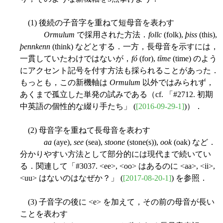
(1) 後続の子音字を重ねて短母音を表わす
Ormulum
で採用された方法．
follc
(folk),
þiss
(this),
þennkenn
(think) などとする．一方，長母音を示すには，
一貫していたわけではないが，
fó
(for),
tīme
(time) のよう
にアクセント記号を付す方法も採られることがあった．
もっとも，この新機軸は
Ormulum
以外ではみられず，
あくまで孤立した単発の試みである（cf. 「#2712. 初期
中英語の個性的な綴り手たち」 (
[2016-09-29-1]
)）．
(2) 母音字を重ねて長母音を表わす
aa
(aye),
see
(sea),
stoone
(stone(s)),
ook
(oak) など．
分かりやすい方法として部分的には現代まで続いてい
る．関連して「#3037. <ee>, <oo> はあるのに <aa>, <ii>,
<uu> はないのはなぜか？」 (
[2017-08-20-1]
) を参照．
(3) 子音字の後に <e> を加えて，その前の母音が長い
ことを表わす