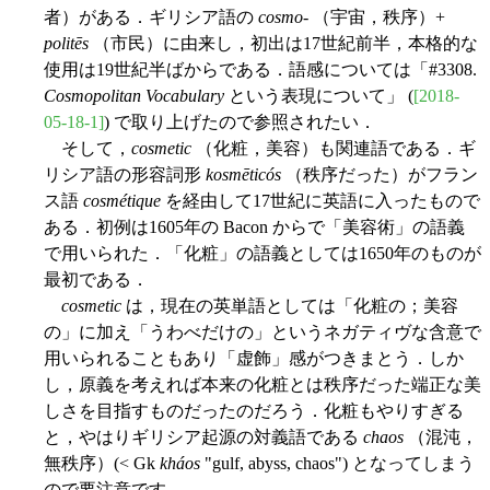
者）がある．ギリシア語の
cosmo
- （宇宙，秩序）+
politēs
（市民）に由来し，初出は17世紀前半，本格的な
使用は19世紀半ばからである．語感については「#3308.
Cosmopolitan Vocabulary
という表現について」 (
[2018-
05-18-1]
) で取り上げたので参照されたい．
そして，
cosmetic
（化粧，美容）も関連語である．ギ
リシア語の形容詞形
kosmēticós
（秩序だった）がフラン
ス語
cosmétique
を経由して17世紀に英語に入ったもので
ある．初例は1605年の Bacon からで「美容術」の語義
で用いられた．「化粧」の語義としては1650年のものが
最初である．
cosmetic
は，現在の英単語としては「化粧の；美容
の」に加え「うわべだけの」というネガティヴな含意で
用いられることもあり「虚飾」感がつきまとう．しか
し，原義を考えれば本来の化粧とは秩序だった端正な美
しさを目指すものだったのだろう．化粧もやりすぎる
と，やはりギリシア起源の対義語である
chaos
（混沌，
無秩序）(< Gk
kháos
"gulf, abyss, chaos") となってしまう
ので要注意です．