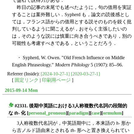
て盤石で説得力がある．
昨日の記事の末尾でも述べたように，句の借用を実証
することは案外難しい．Sypherd も，論文の読後感とし
ては，フランス語からの借用とする説そのものを鋭く批
判しているように聞こえるが，おそらく主張したいの
は，そのような説には慎重に向き合うべきであり，別の
可能性も考慮すべきである，ということだろう．
・ Sypherd, W. Owen. "Old French Influence on Middle
English Phraseology."
Modern Philology
5 (1907): 85--96.
Referrer (Inside):
[2024-10-27-1]
[2020-03-27-1]
[
固定リンク
|
印刷用ページ
]
2015-09-14 Mon
#2331. 後期中英語における3人称複数代名詞の段階的
■
な
th
- 化
[
personal_pronoun
][
paradigm
][
case
][
ormulum
]
3人称複数代名詞が，中英語期中に，本来語の
h
- 形か
ら古ノルド語由来とされる
th
- 形へと置き換えられてい