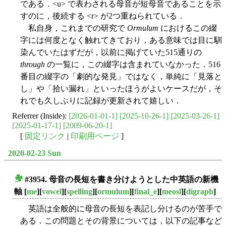
である．<u> で表わされる母音が短母音であることを示
すのに，後続する <r> が2つ重ねられている．
私自身，これまでの研究で
Ormulum
におけるこの綴
字には何度となく触れてきており，ある意味では目に馴
染んでいたはずだが，以前に掲げていた515通りの
through
の一覧に，この綴字は含まれていなかった．516
番目の綴字の「劇的な発見」ではなく，単純に「見落と
し」や「拾い漏れ」といったほうがよいケースだが，そ
れでも久しぶりに記録が更新されて嬉しい．
Referrer (Inside):
[2026-01-01-1]
[2025-10-26-1]
[2025-03-26-1]
[2025-01-17-1]
[2009-06-20-1]
[
固定リンク
|
印刷用ページ
]
2020-02-23 Sun
#3954. 母音の長短を書き分けようとした中英語の新機
■
軸
[
me
][
vowel
][
spelling
][
ormulum
][
final_e
][
meosl
][
digraph
]
英語は全般的に母音の長短を表記し分けるのが苦手で
ある．この問題とその背景については，以下の記事など