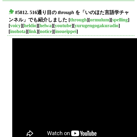
#5812. 516通り目の
through
を「いのほた言語学チャ
■
ンネル」でも紹介しました
[
through
][
ormulum
][
spelling
]
[
voicy
][
heldio
][
helwa
][
youtube
][
yurugengogakuradio
]
[
inohota
][
link
][
notice
][
inoueippei
]