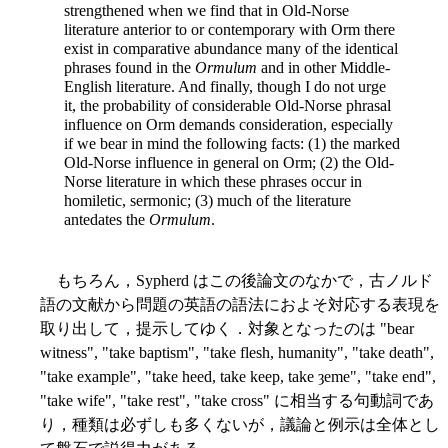
strengthened when we find that in Old-Norse
literature anterior to or contemporary with Orm there
exist in comparative abundance many of the identical
phrases found in the
Ormulum
and in other Middle-
English literature. And finally, though I do not urge
it, the probability of considerable Old-Norse phrasal
influence on
Orm demands consideration, especially
if we bear in mind the following facts: (1) the marked
Old-Norse influence in general on Orm; (2) the Old-
Norse literature in which these phrases occur in
homiletic, sermonic; (3) much of the literature
antedates the
Ormulum
.
もちろん，Sypherd はこの後論文のなかで，古ノルド
語の文献から問題の英語の語法におよそ対応する表現を
取り出して，提示してゆく．対象となったのは "bear
witness", "take baptism", "take flesh, humanity", "take death",
"take example", "take heed, take keep, take ȝeme", "take end",
"take wife", "take rest", "take cross" に相当する句動詞であ
り，種類は必ずしも多くないが，議論と例示は全体とし