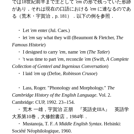
では18世紀前半まで主として
'em
の形で残っていた形跡
があり，それは現在の口語における
'em
に連なるのであ
る（荒木・宇賀治，p. 181）．以下の例を参照．
・ Let
'em
enter (Jul. Caes.)
・ let
'em
say what they will (Beaumont & Fletcher,
The
Famous Historie
)
・ I designed to carry
'em
, name
'em
(
The Tatler
)
・ 't was time to part
'em
, reconcile
'em
(Swift,
A Complete
Collection of Genteel and Ingenious Conversation
)
・ I laid
'em
up (Defoe,
Robinson Crusoe
)
・ Lass, Roger. "Phonology and Morphology."
The
Cambridge History of the English Language
. Vol. 2.
Cambridge: CUP, 1992. 23--154.
・ 荒木 一雄，宇賀治 正朋 『英語史IIIA』 英語学
大系第10巻，大修館書店，1984年．
・ Mustanoja, T. F.
A Middle English Syntax
. Helsinki:
Société Néophilologique, 1960.