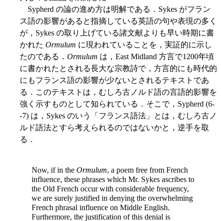
Sypherd の論の進め方は明解である．Sykes がフラン
ス語の影響があると指摘している英語の句や表現の多く
が，Sykes の取り上げている諸文献よりも早い時期に書
かれた
Ormulum
に現われていることを，実証的に示し
たのである．
Ormulum
は，East Midland 方言で1200年頃
に書かれたとされる長大な宗教詩で，方言的にも時代的
にもフランス語の影響が少ないとされるテキストであ
る．このテキストは，むしろ古ノルド語の言語的影響を
強く示すものとして知られている．そこで，Sypherd (6-
-7) は，Sykes のいう「フランス語法」とは，むしろ古ノ
ルド語法とすら考えられるのではないかと，逆手を取
る．
Now, if in the
Ormulum
, a poem free from French
influence, these phrases which Mr. Sykes ascribes to
the Old French occur with considerable frequency,
we are surely justified in denying the overwhelming
French phrasal influence on Middle English.
Furthermore, the justification of this denial is