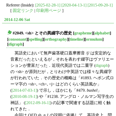
Referrer (Inside):
[2025-02-28-1]
[2020-04-13-1]
[2015-09-20-1]
[
固定リンク
|
印刷用ページ
]
2014-12-06 Sat
#2049. <sh> とその異綴字の歴史
[
grapheme
][
alphabet
]
■
[
consonant
][
spelling
][
orthography
][
timeline
][
ormulum
]
[
digraph
]
英語史において無声歯茎硬口蓋摩擦音 /ʃ/ は安定的な
音素だったといえるが，それを表わす綴字はヴァリエー
ションが豊富だった．近現代英語では二重字 (
digraph
)
の <sh> が原則だが，とりわけ中英語では様々な異綴字
が行われていた．その歴史の概略は「#1893. ヘボン式ロ
ーマ字の <sh>, <ch>, <j> はどのくらい英語風か」
(
[2014-07-03-1]
) で示し，ほかにも「#479.
bushel
」
(
[2010-08-19-1]
) や「#1238. アングロ・ノルマン写字生の
神話」 (
[2012-09-16-1]
) の記事で関連する話題に軽く触
れてきた．
今回は
OED
sh,
n.1
の説明に依拠して，英語史上，問