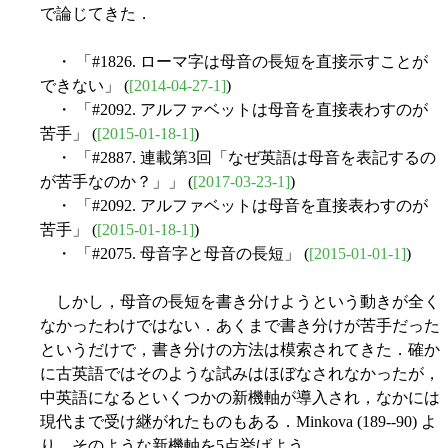
で論じてきた．
・ 「#1826. ローマ字は母音の長短を直接示すことが
できない」 (
[2014-04-27-1]
)
・ 「#2092. アルファベットは母音を直接表わすのが
苦手」 (
[2015-01-18-1]
)
・ 「#2887. 連載第3回「なぜ英語は母音を表記するの
が苦手なのか？」」 (
[2017-03-23-1]
)
・ 「#2092. アルファベットは母音を直接表わすのが
苦手」 (
[2015-01-18-1]
)
・ 「#2075. 母音字と母音の長短」 (
[2015-01-01-1]
)
しかし，母音の長短を書き分けようという動きが全く
なかったわけではない．あくまで書き分けが苦手だった
というだけで，書き分けの方法は模索されてきた．確か
に古英語ではそのような試みはほぼなされなかったが，
中英語になるといくつかの新機軸が導入され，なかには
現代まで受け継がれたものもある．Minkova (189--90) よ
り，そのような新機軸を5点挙げよう．