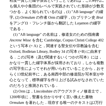
程度一貫した綴字慣習ということであれば，この時代に
も個人や小集団のレベルで実践されていた形跡が少数見
つかる．よく知られているのは，(1) "AB language" の綴
字, (2)
Ormulum
の作者 Orm の綴字，(3) ブリテン史
Brut
をアングロ・フレンチ版から翻訳した Laȝamon の綴字
である．
(1) "AB language" の名前は，修道女のための指南書
Ancrene Wisse
を含む Cambridge, Corpus Christi College 402
という写本 (= A) と，関連する聖女伝や宗教論を含む
Oxford, Bodleian Library, Bodley 34 の写本 (=B) に由来す
る．この2写本（及び関連するいくつかの写本）には，
かなり一貫した綴字体系が採用されており，しかも複数
の写字生によってそれが用いられていることから，おそ
らく13世紀前半に，ある南西中部の修道院か写本室が中
心となって，標準綴字を作り上げる試みがなされていた
のだろうと推測されている．
(2) Orm は，Lincolnshire のアウグスティノ修道士で，
1200年頃に，聖書を分かりやすく言い換えた書物
Ormulum
を著わした．現存する唯一のテキストは2万行