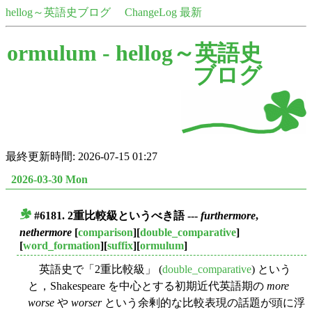
hellog～英語史ブログ
ChangeLog 最新
ormulum -
hellog～英語史
ブログ
最終更新時間: 2026-07-15 01:27
2026-03-30 Mon
#6181. 2重比較級というべき語 ---
furthermore
,
■
nethermore
[
comparison
][
double_comparative
]
[
word_formation
][
suffix
][
ormulum
]
英語史で「2重比較級」 (
double_comparative
) という
と，Shakespeare を中心とする初期近代英語期の
more
worse
や
worser
という余剰的な比較表現の話題が頭に浮