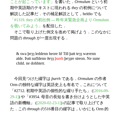
ことが起こっています」
を書いた．
Ormulum
という初
期中英語期のテキストに現われる
they
の初例について
解説した記事だ．その補足解説として，heldio でも
「#1319. they の初出例 --- 昨年末緊急企画より Ormulum
を覗いてみよう」
を配信した．
そこで取り上げた例文を改めて掲げよう．このなかに
問題の
through
が一度出現する．
& swa þeȝȝ leddenn heore lif Till þatt teȝȝ wærenn
alde. Þatt naffdenn ðeȝȝ
þurrh
þeȝȝre streon. Ne sune
child. ne dohhterr.
今回見つけた綴字は
þurrh
である．
Ormulum
の作者
Orm の独特な綴字は英語史上も有名で，これについて
「#2712. 初期中英語の個性的な綴り手たち」 (
[2016-09-
29-1]
) や「#3954. 母音の長短を書き分けようとした中英
語の新機軸」 (
[2020-02-23-1]
) の記事で取り上げてき
た．この
through
の516番目の綴字は，いかにも Orm 的