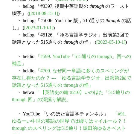
・ hellog 「#3397. 後期中英語期の
through
のワースト
綴字」 (
[2018-08-15-1]
)
・ hellog 「#5006. YouTube 版，515通りの
through
の話
し」 (
[2023-01-10-1]
)
・ hellog 「#5126. 「ゆる言語学ラジオ」出演第2回で
話題となった515通りの
through
の怪」 (
[2023-05-10-1]
)
・ heldio
「#599. YouTube「515通りの through」回への
補足」
・ heldio
「#709. なぜ同一単語に多くのスペリングが
存在し得たのか？ --- 「ゆる言語学ラジオ」出演第2回で
話題となった515通りの through の怪」
・ helwa
「【英語史の輪 #210】いのほた「515通りの
through 回」の深掘り解説」
・ YouTube 「いのほた言語学チャンネル」
「#91.
ゆるーい中世の英語の世界では綴りはマイルール？！
through のスペリングは515通り！堀田的ゆるさベスト