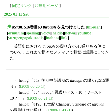
[
固定リンク
|
印刷用ページ
]
2025-01-11 Sat
#5738. 516番目の
through
を見つけました
[
through
]
■
[
ormulum
][
spelling
][
voicy
][
heldio
][
helwa
][
youtube
]
[
yurugengogakuradio
][
inohota
][
link
]
英語史における
through
の綴り方が515通りある件に
ついて，これまで様々なメディアで頻繁に話題にしてき
た．
・ hellog 「#53. 後期中英語期の
through
の綴りは515通
り」 (
[2009-06-20-1]
)
・ hellog 「#54.
through
異綴りベスト10（ワースト
10？）」 (
[2009-06-21-1]
)
・ hellog 「#193. 15世紀 Chancery Standard の
through
の異綴りは14通り」 (
[2009-11-06-1]
)