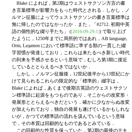
Blake によれば，第2期はウェストサクソン方言の書
き言葉標準が影響力をもった時代とされる．しかし，ノ
ルマン征服によってウェストサクソンの書き言葉標準は
無に帰したのではなかったか．また，「#2712. 初期中英
語の個性的な綴り手たち」 (
[2016-09-29-1]
) で取り上げ
たように，1250年までに局所的ではあれ，AB language,
Orm, Laȝamon において標準語に準ずる類の一貫した綴
字習慣が発達しており，これらは来たるべき新しい時代
の到来を予感させるという意味で，むしろ第3期に接近
しているととらえるべきではないか．
しかし，ノルマン征服後，12世紀後半から13世紀にか
けて見られるこれらの限定的な「標準的」綴字は，
Blake によれば，あくまで後期古英語のウェストサクソ
ン標準語に起源をもつものであり，そこからの改変形・
発展形ととらえるべきだという．確かに少なからぬ改変
が加えられており，独自の発展も遂げているかもしれな
いが，かつての標準語の流れを汲んでいるという意味
で，その本質は回顧的なものであるとみている．
この回顧的な性質を保っていた，第2期の最後のテキ