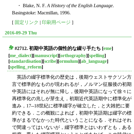
・ Blake, N. F.
A History of the English Language
.
Basingstoke: Macmillan, 1996.
[
固定リンク
|
印刷用ページ
]
2016-09-29 Thu
#2712. 初期中英語の個性的な綴り手たち
[
eme
]
■
[
me_dialect
][
manuscript
][
orthography
][
spelling
]
[
standardisation
][
scribe
][
ormulum
][
ab_language
]
[
spelling_reform
]
英語の綴字標準化の歴史は，後期ウェストサクソン方
言で標準的なものが現われるが，ノルマン征服後の初期
中英語にはそれが無に帰し，後期中英語になって徐々に
再標準化の兆しが芽生え，初期近代英語期中に標準化が
進み，17--18世紀に標準綴字が確立した，と大雑把に要
約できる．この概観によれば，初期中英語期は綴字の標
準がまるでなかった時代ということになる．それはそれ
で間違ってはいないが，綴字標準とはいわずとも，ある