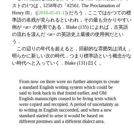
ストの1つは，1258年の「#2561. The Proclamation of
Henry III」 (
[2016-05-01-1]
) だろう．ここではかつての標
準語の名残が見られるといわれ，その最も分かりやすい
例が <æ> の使用である．Blake (135) によれば，古英語
の流れを汲んだ <æ> の英語史上最後の使用例だとい
う．
この辺りの年代を超えると，回顧的な雰囲気は消え，
明らかに新しい次の時代，つまり標準語という概念がな
い時代へと入っていく．Blake (131) 曰く，
From now on there were no further attempts to create
a standard English writing system which could be
said to look back to that found earlier, and Old
English manuscripts ceased to be living texts which
were copied and recopied. A period of uncertainty as
to writing in English succeeded, and when a new
standard started to arise it would be based on
different premises and a different dialect area.