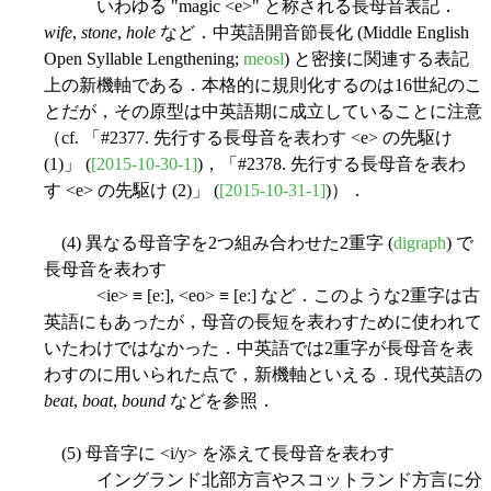
いわゆる "magic <e>" と称される長母音表記．
wife
,
stone
,
hole
など．中英語開音節長化 (Middle English
Open Syllable Lengthening;
meosl
) と密接に関連する表記
上の新機軸である．本格的に規則化するのは16世紀のこ
とだが，その原型は中英語期に成立していることに注意
（cf. 「#2377. 先行する長母音を表わす <e> の先駆け
(1)」 (
[2015-10-30-1]
)，「#2378. 先行する長母音を表わ
す <e> の先駆け (2)」 (
[2015-10-31-1]
)）．
(4) 異なる母音字を2つ組み合わせた2重字 (
digraph
) で
長母音を表わす
<ie> ≡ [eː], <eo> ≡ [eː] など．このような2重字は古
英語にもあったが，母音の長短を表わすために使われて
いたわけではなかった．中英語では2重字が長母音を表
わすのに用いられた点で，新機軸といえる．現代英語の
beat
,
boat
,
bound
などを参照．
(5) 母音字に <i/y> を添えて長母音を表わす
イングランド北部方言やスコットランド方言に分