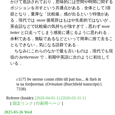
かけて造語されており，意味的には空間や時間に関する
ポジションを示すという共通点がある．全体として3音
節となり，重厚な「比較級」感が出るという特徴があ
る．現代では -
more
接尾辞はもはや生産的ではないが，
英会話などで比較級の気持ちが強すぎて，思わず
more
better
と口走ってしまう感覚に通じるように思われる．
余剰である，無駄であるなどといって簡単に捨て去るこ
ともできない，気になる語群である．
ちなみにこれらのなかで最も古いものは，現代でも現
役の
furthermore
で，初期中英語に次のように初出して
いる．
c
1175 Þe sterrne comm rihht till þatt hus... & flæh itt
ta na forrþerrmar. (
Ormulum
(Burchfield transcript) l.
7338)
Referrer (Inside):
[2026-04-01-1]
[2026-03-31-1]
[
固定リンク
|
印刷用ページ
]
2025-03-26 Wed