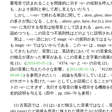
重母音で読まれることを間接的に示す <e> の役割を呼
も，およそ規則と称して差し支えないだろう．
しかし，<-ve> で終わる単語に関して，
dove
,
glove
,
shov
の多さが気になる．しかも，
above
,
give
,
have
,
live
(v.),
love
<ve> に先行する母音は短母音として読まれる．
gave
,
eve
,
認めつつも，この目立つ不規則性はどのように説明され
実は，<-ve> 語において magic <e> の規則があては
も magic <e> ではないからである．この <e> は，mag
してきたものだ．背景には，英語史において /v/ の音素化
の独立が遅かった事実がある（この音素と文字素の発展の詳細につ
化 (1)」 (
[2010-05-05-1]
)，「#374. <u> と <v> の分化 (2)」 
語の音素に与えた小さな影響」 (
[2012-08-31-1]
)，「#1230
09-08-1]
) を参照されたい）．結論を先取りしていえば，<
のサポートを受けた <-ve> としてしか語尾にくることが
トの <e> にすぎず，先行する母音の量を標示する機能
史的説明を与える（田中，pp. 166--70 も参照）．
(1) 古英語では，[v] はいまだ独立した音素ではなく，音
ofer
(over) など前後を母音に挟まれた環境で [v] が