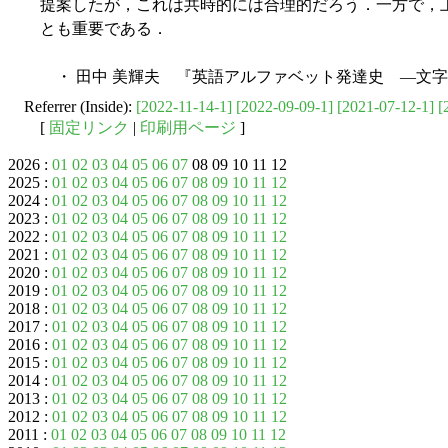
提案したが，これは共時的には合理的だろう．一方で，
とも重要である．
・ 田中 美輝夫 『英語アルファベット発達史 ―文字と
Referrer (Inside):
[2022-11-14-1]
[2022-09-09-1]
[2021-07-12-1]
[
[
固定リンク
|
印刷用ページ
]
2026 :
01
02
03
04
05
06
07
08 09 10 11 12
2025 :
01
02
03
04
05
06
07
08
09
10
11
12
2024 :
01
02
03
04
05
06
07
08
09
10
11
12
2023 :
01
02
03
04
05
06
07
08
09
10
11
12
2022 :
01
02
03
04
05
06
07
08
09
10
11
12
2021 :
01
02
03
04
05
06
07
08
09
10
11
12
2020 :
01
02
03
04
05
06
07
08
09
10
11
12
2019 :
01
02
03
04
05
06
07
08
09
10
11
12
2018 :
01
02
03
04
05
06
07
08
09
10
11
12
2017 :
01
02
03
04
05
06
07
08
09
10
11
12
2016 :
01
02
03
04
05
06
07
08
09
10
11
12
2015 :
01
02
03
04
05
06
07
08
09
10
11
12
2014 :
01
02
03
04
05
06
07
08
09
10
11
12
2013 :
01
02
03
04
05
06
07
08
09
10
11
12
2012 :
01
02
03
04
05
06
07
08
09
10
11
12
2011 :
01
02
03
04
05
06
07
08
09
10
11
12