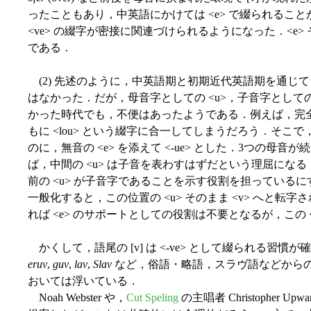
ったこともあり，中英語にかけては <e> で綴られること
<ve> の綴字が密接に関連づけられるようになった．<e
である．
(2) 先述のように，中英語期と初期近代英語期を通じて，<
はなかった．だが，母音字としての <u>，子音字としての
かった時代でも，不便はあったようである．例えば，完
もに <lou> という綴字に合一してしまうだろう．そこで
のに，無音の <e> を添えて <-ue> とした．3つの母音が
ば，中間の <u> は子音を表わすはずだという理屈になる
前の <u> が子音字であることを示す役割を担っているに
一般化すると，この位置の <u> そのまま <v> へと転字
れば <e> のサポートとしての役割は不要となるが，この
かくして，語尾の [v] は <-ve> として綴られる習慣が
eruv
,
guv
,
lav
,
Slav
など，俗語・略語，スラヴ語などから
おいては浮いている．
Noah Webster や，
Cut Speling
の主唱者 Christopher Up