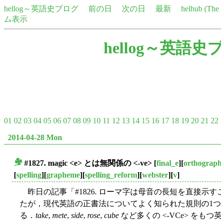
hellog～英語史ブログ
前の日
次の日
最新
helhub (Th
ム表示
hellog～英語史
01
02
03
04
05
06
07
08
09
10
11
12
13
14
15
16
17
18
19
20
21
22
2014-04-28 Mon
#1827. magic <e> とは無関係の <-ve>
[
final_e
][
orthograp
■
[
spelling
][
grapheme
][
spelling_reform
][
webster
][
v
]
昨日の記事「#1826. ローマ字は母音の長短を直接示す
たが，現代英語の正書法についてよく知られた規則の1つに「#1289
る．
take
,
mete
,
side
,
rose
,
cube
など多くの <-VCe> をも