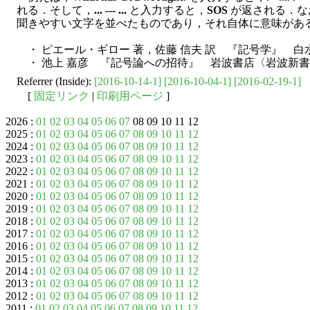
れる．そして，
... --- ...
と入力すると，
SOS
が返される．な
聞きやすい文字を並べたものであり，それ自体に意味があ
・ ピエール・ギロー 著，佐藤 信夫 訳 『記号学』 白水
・ 池上 嘉彦 『記号論への招待』 岩波書店〈岩波新書〉
Referrer (Inside):
[2016-10-14-1]
[2016-10-04-1]
[2016-02-19-1]
[
固定リンク
|
印刷用ページ
]
2026 :
01
02
03
04
05
06
07
08 09 10 11 12
2025 :
01
02
03
04
05
06
07
08
09
10
11
12
2024 :
01
02
03
04
05
06
07
08
09
10
11
12
2023 :
01
02
03
04
05
06
07
08
09
10
11
12
2022 :
01
02
03
04
05
06
07
08
09
10
11
12
2021 :
01
02
03
04
05
06
07
08
09
10
11
12
2020 :
01
02
03
04
05
06
07
08
09
10
11
12
2019 :
01
02
03
04
05
06
07
08
09
10
11
12
2018 :
01
02
03
04
05
06
07
08
09
10
11
12
2017 :
01
02
03
04
05
06
07
08
09
10
11
12
2016 :
01
02
03
04
05
06
07
08
09
10
11
12
2015 :
01
02
03
04
05
06
07
08
09
10
11
12
2014 :
01
02
03
04
05
06
07
08
09
10
11
12
2013 :
01
02
03
04
05
06
07
08
09
10
11
12
2012 :
01
02
03
04
05
06
07
08
09
10
11
12
2011 :
01
02
03
04
05
06
07
08
09
10
11
12