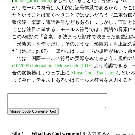
(
double_articulation
) をもっていることだ．言語のように
が，モールス符号は人工的な記号体系であるから，そこ
たということは驚くべきことではないだろう（二重分節
報伝達，楽譜，電話番号などもある）．しかし，言語と
ことは注目に値する．モールス符号では，言語の音素に
この2種類の「音素」を決まった順序で決まった個数組み
「形態素」を作りだし，そのような「形態素」を上記の
だ（池上，p. 87）．ほかには，コードの規程が強い，
では，国際モールス符号の実際をみてみよう．規約の
(10/2009) International Morse code (PDF)
より確認できる．
合の変換器は，ウェブ上に
Morse Code Translator
などいろい
ってみた．テキストあるいはモールス符号を入力すると
例えば，
What has God wrought!
を入力すると，
.-- .... .- -