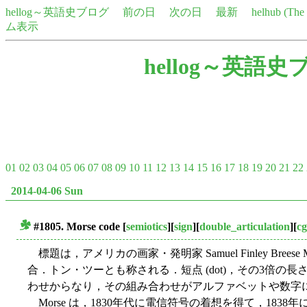
hellog～英語史ブログ
前の日
次の日
最新
helhub (Th
ム表示
hellog～英語史
01
02
03
04
05
06
07
08
09
10
11
12
13
14
15
16
17
18
19
20
21
22
2014-04-06 Sun
#1805. Morse code
[
semiotics
][
sign
][
double_articulation
][
cg
■
標題は，アメリカの画家・発明家 Samuel Finley Breese M
合．トン・ツーとも称される．短点 (dot)，その3倍の長さからな
わせからなり，その組み合わせがアルファベットや数字
Morse は，1830年代に電信符号の着想を得て，183