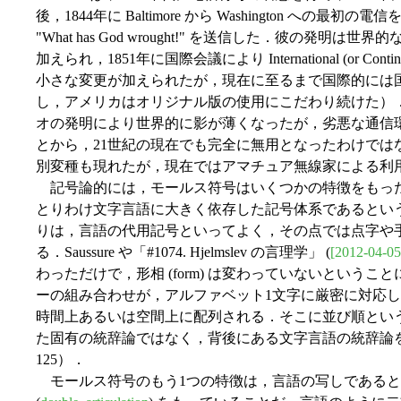
後，1844年に Baltimore から Washington へ
"What has God wrought!" を送信した．彼の発
加えられ，1851年に国際会議により International (or Conti
小さな変更が加えられたが，現在に至るまで国際的には
し，アメリカはオリジナル版の使用にこだわり続けた）
オの発明により世界的に影が薄くなったが，劣悪な通信
とから，21世紀の現在でも完全に無用となったわけでは
別変種も現れたが，現在ではアマチュア無線家による利
記号論的には，モールス符号はいくつかの特徴をもっ
とりわけ文字言語に大きく依存した記号体系であるとい
りは，言語の代用記号といってよく，その点では点字や
る．Saussure や「#1074. Hjelmslev の言理学」 (
[2012-04-05
わっただけで，形相 (form) は変わっていないという
ーの組み合わせが，アルファベット1文字に厳密に対応
時間上あるいは空間上に配列される．そこに並び順とい
た固有の統辞論ではなく，背後にある文字言語の統辞論を
125）．
モールス符号のもう1つの特徴は，言語の写しであると