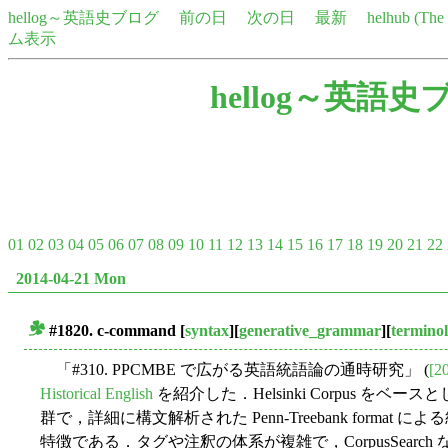
hellog～英語史ブログ
前の日
次の日
最新
helhub (Th
ム表示
hellog～英語史
01
02
03
04
05
06
07
08
09
10
11
12
13
14
15
16
17
18
19
20
21
22
2014-04-21 Mon
#1820. c-command
[
syntax
][
generative_grammar
][
termino
■
「#310. PPCMBE で広がる英語統語論の通時研究」 (
[2
Historical English
を紹介した．Helsinki Corpus 
群で，詳細に構文解析された Penn-Treebank form
特徴である．タグや注釈の体系が複雑で，CorpusSear