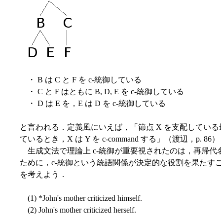
・ B は C と F を c-統御している
・ C と F はともに B, D, E を c-統御している
・ D は E を，E は D を c-統御している
と言われる．定義風にいえば，「節点 X を支配している
ているとき，X は Y を c-command する」（渡辺，p. 86
生成文法で理論上 c-統御が重要視されたのは，再帰代
ために，c-統御という統語関係が決定的な役割を果たす
を考えよう．
(1) *John's mother criticized himself.
(2) John's mother criticized herself.