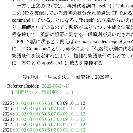
一方，正文の (2) では，再帰代名詞 "herself" は "John'
この NP を支配している最初の枝分かれ節点は TP であるから，"John'
command していることになる．"herself" の立場からいえば，"Jo
り，
束縛
されているので，照応が成り立つ．生成文法家は
程を通じて，英語の照応に関する一般原則が見いだされ
PPC の話に戻ると，例えば
his ouermoch fearinge of you
に，"CCommands" という命令により「代名詞が別の
統語条件を設定すればよい．複雑な統語条件のもとで，かつ a
に，PPC と CorpusSearch は威力を発揮する．
・ 渡辺 明 『生成文法』 研究社，2009年．
Referrer (Inside):
[2022-08-24-1]
[
固定リンク
|
印刷用ページ
]
2026 :
01
02
03
04
05
06
07
08 09 10 11 12
2025 :
01
02
03
04
05
06
07
08
09
10
11
12
2024 :
01
02
03
04
05
06
07
08
09
10
11
12
2023 :
01
02
03
04
05
06
07
08
09
10
11
12
2022 :
01
02
03
04
05
06
07
08
09
10
11
12
2021 :
01
02
03
04
05
06
07
08
09
10
11
12