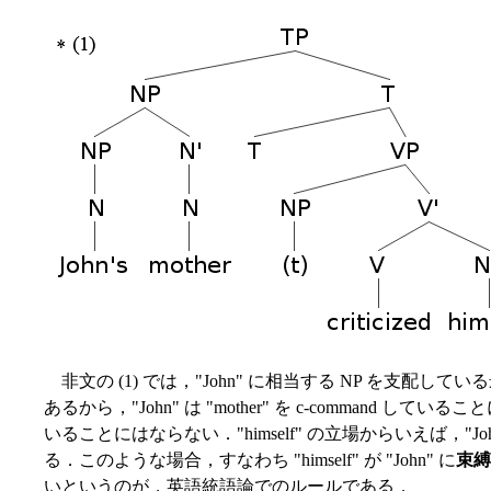
非文の (1) では，"John" に相当する NP を支配してい
あるから，"John" は "mother" を c-command していること
いることにはならない．"himself" の立場からいえば，"Joh
る．このような場合，すなわち "himself" が "John" に
束縛
いというのが，英語統語論でのルールである．