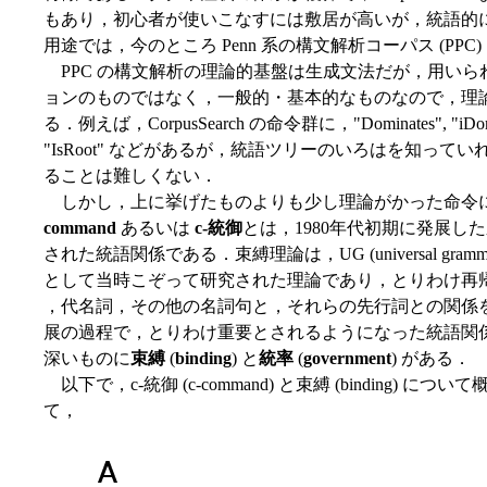
もあり，初心者が使いこなすには敷居が高いが，統語的
用途では，今のところ Penn 系の構文解析コーパス (PP
PPC の構文解析の理論的基盤は生成文法だが，用いら
ョンのものではなく，一般的・基本的なものなので，理
る．例えば，CorpusSearch の命令群に，"Dominates", "iDominates"
"IsRoot" などがあるが，統語ツリーのいろはを知っ
ることは難しくない．
しかし，上に挙げたものよりも少し理論がかった命令に，"C
command
あるいは
c-統御
とは，1980年代初期に発展した束縛理
された統語関係である．束縛理論は，UG (universal gr
として当時こぞって研究された理論であり，とりわけ再帰代名詞
，代名詞，その他の名詞句と，それらの先行詞との関係
展の過程で，とりわけ重要とされるようになった統語関係
深いものに
束縛
(
binding
) と
統率
(
government
) がある．
以下で，c-統御 (c-command) と束縛 (binding
て，