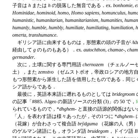
子音は
h
または
h
の脱落した無音である．ex.
bonhomie
,
e
Hominidae
,
hominoid
,
homo
,
Homo sapiens
,
homunculus
,
hum
humanistic
,
humanitarian
,
humanitarianism
,
humanities
,
human
humanly
,
humble
,
humbly
,
humiliate
,
humiliating
,
humiliation
,
h
omerta
,
transhumance
.
ギリシア語に由来するものは，形態素の頭の子音が /kh/
経由して
g
のものもある）．ex.
autochthon
,
chamae
-,
cham
germander
.
次に，土壌に関する専門用語
chernozem
（チェルノーゼ
土），また
zemstvo
（ゼムストボオ，帝政ロシアの地方
もつ形態素から派生した語を借用したものである．同じ
シア語からである．
最後に，英語本来語に遡れるものとしては
bridegroom
の記事「#885. Algeo の新語ソースの分類 (3)」の 50 で，
られているもので，*
dhghem
- と直接の語源的関係はな
「人」を表わす語は様々あったが，その1つに *
dhghem
-
（花嫁）が合わさって複合語
brȳdguma
（花嫁の人（男）
のゲルマン諸語にも，オランダ語
bruidegom
，ドイツ語
B