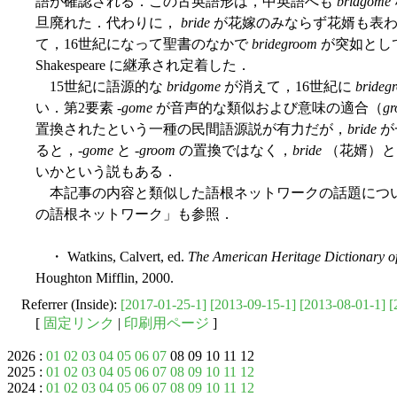
語が確認される．この古英語形は，中英語へも
bridgome
旦廃れた．代わりに，
bride
が花嫁のみならず花婿も表わ
て，16世紀になって聖書のなかで
bridegroom
が突如とし
Shakespeare に継承され定着した．
15世紀に語源的な
bridgome
が消えて，16世紀に
brideg
い．第2要素 -
gome
が音声的な類似および意味の適合（
g
置換されたという一種の民間語源説が有力だが，
bride
が
ると，-
gome
と -
groom
の置換ではなく，
bride
（花婿）
いかという説もある．
本記事の内容と類似した語根ネットワークの話題につ
の語根ネットワーク」も参照．
・ Watkins, Calvert, ed.
The American Heritage Dictionary o
Houghton Mifflin, 2000.
Referrer (Inside):
[2017-01-25-1]
[2013-09-15-1]
[2013-08-01-1]
[
[
固定リンク
|
印刷用ページ
]
2026 :
01
02
03
04
05
06
07
08 09 10 11 12
2025 :
01
02
03
04
05
06
07
08
09
10
11
12
2024 :
01
02
03
04
05
06
07
08
09
10
11
12