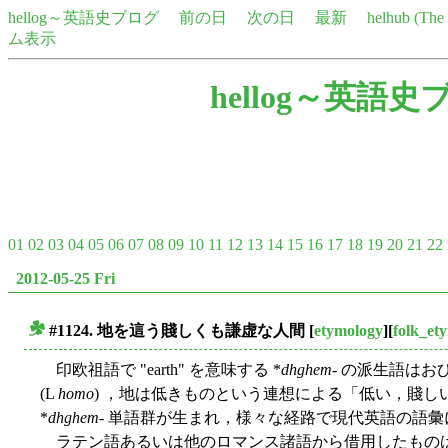
hellog～英語史ブログ
前の日
次の日
最新
helhub (Th
ム表示
hellog～英語史
01
02
03
04
05
06
07
08
09
10
11
12
13
14
15
16
17
18
19
20
21
22
2012-05-25 Fri
#1124. 地を這う賤しくも謙虚な人間
[
etymology
][
folk_et
■
印欧祖語で "earth" を意味する *
dhghem-
の派生語はお
(L
homo
) ，地は低きものという連想による「低い，賤しい
*
dhghem
- 単語群が生まれ，様々な経路で現代英語の語
ラテン語あるいは他のロマンス諸語から借用したもの