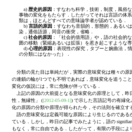
a)
歴史的原因
：すなわち科学，技術，制度，風俗な
事物の変化をもたらす．したがってそれは言語の体系
類は，ほとんどすべての意味論学者が認めている．
b)
言語的原因
：すなわち音韻的，形態的，あるい
染，通俗語源，同音の衝突，省略．
c)
社会的原因
：「社会的借用語」や，語の社会的な
囲の移動（緊縮あるいは拡張）を惹き起こすような専
d)
心理的原因
：表現性の探究，タブーと婉曲法，情
の分類にはなかった）．
分類の見た目は単純だが，実際の意味変化は種々の原
の連鎖の輪が1つでも不明であれば，意味変化を追うこ
変化の仮説には，常に危険が伴っている．
上記の原因の大前提となる意味変化の原理として，昨日の記
性，無縁性」 (
[2012-05-09-1]
) で示した言語記号の有縁
化の原因の分類や原理が得られた今，その法則を確立す
語の意味変化は定義可能な原因により生じるのである
ている．しかし，昨日の記事でみたように，語の signifiant
もなく，常に自由である．したがって，有限の手段によ