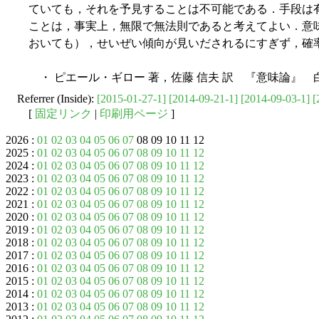
ていても，それを予見することは不可能である．手段は
ことは，事実上，無限で無法則であると考えてよい．意
おいても），せいぜい傾向が見いだされるにすぎず，確
・ ピエール・ギロー 著，佐藤 信夫 訳 『意味論』 
Referrer (Inside):
[2015-01-27-1]
[2014-09-21-1]
[2014-09-03-1]
[
[
固定リンク
|
印刷用ページ
]
2026 :
01
02
03
04
05
06
07
08 09 10 11 12
2025 :
01
02
03
04
05
06
07
08
09
10
11
12
2024 :
01
02
03
04
05
06
07
08
09
10
11
12
2023 :
01
02
03
04
05
06
07
08
09
10
11
12
2022 :
01
02
03
04
05
06
07
08
09
10
11
12
2021 :
01
02
03
04
05
06
07
08
09
10
11
12
2020 :
01
02
03
04
05
06
07
08
09
10
11
12
2019 :
01
02
03
04
05
06
07
08
09
10
11
12
2018 :
01
02
03
04
05
06
07
08
09
10
11
12
2017 :
01
02
03
04
05
06
07
08
09
10
11
12
2016 :
01
02
03
04
05
06
07
08
09
10
11
12
2015 :
01
02
03
04
05
06
07
08
09
10
11
12
2014 :
01
02
03
04
05
06
07
08
09
10
11
12
2013 :
01
02
03
04
05
06
07
08
09
10
11
12