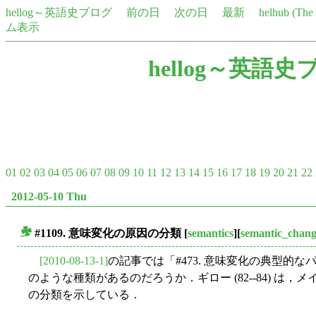
hellog～英語史ブログ
前の日
次の日
最新
helhub (Th
ム表示
hellog～英語史
01
02
03
04
05
06
07
08
09
10
11
12
13
14
15
16
17
18
19
20
21
22
2012-05-10 Thu
#1109. 意味変化の原因の分類
[
semantics
][
semantic_chan
■
[2010-08-13-1]
の記事では「#473. 意味変化の典型的
のような種類があるのだろうか．ギロー (82--84) は
の分類を示している．