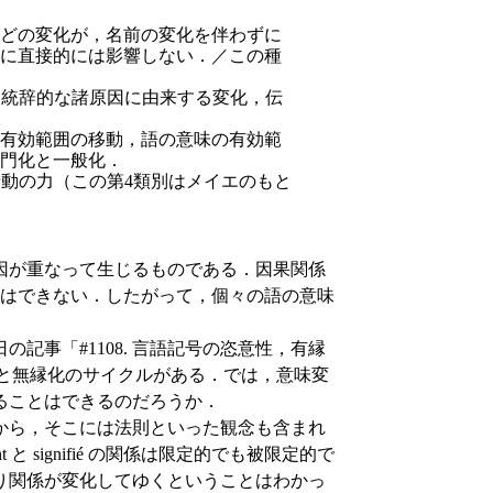
どの変化が，名前の変化を伴わずに
に直接的には影響しない．／この種
は統辞的な諸原因に由来する変化，伝
有効範囲の移動，語の意味の有効範
門化と一般化．
動の力（この第4類別はメイエのもと
因が重なって生じるものである．因果関係
とはできない．したがって，個々の語の意味
事「#1108. 言語記号の恣意性，有縁
化と無縁化のサイクルがある．では，意味変
ることはできるのだろうか．
から，そこには法則といった観念も含まれ
 と signifié の関係は限定的でも被限定的で
り関係が変化してゆくということはわかっ