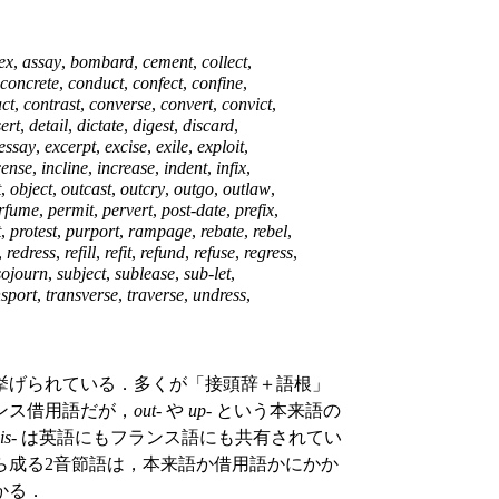
ex
,
assay
,
bombard
,
cement
,
collect
,
concrete
,
conduct
,
confect
,
confine
,
ct
,
contrast
,
converse
,
convert
,
convict
,
ert
,
detail
,
dictate
,
digest
,
discard
,
essay
,
excerpt
,
excise
,
exile
,
exploit
,
cense
,
incline
,
increase
,
indent
,
infix
,
t
,
object
,
outcast
,
outcry
,
outgo
,
outlaw
,
rfume
,
permit
,
pervert
,
post-date
,
prefix
,
t
,
protest
,
purport
,
rampage
,
rebate
,
rebel
,
,
redress
,
refill
,
refit
,
refund
,
refuse
,
regress
,
sojourn
,
subject
,
sublease
,
sub-let
,
nsport
,
transverse
,
traverse
,
undress
,
挙げられている．多くが「接頭辞＋語根」
ンス借用語だが，
out
- や
up
- という本来語の
is
- は英語にもフランス語にも共有されてい
ら成る2音節語は，本来語か借用語かにかか
かる．