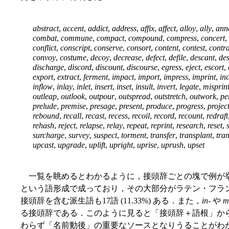
abstract
,
accent
,
addict
,
address
,
affix
,
affect
,
alloy
,
ally
,
ann
combat
,
commune
,
compact
,
compound
,
compress
,
concert
,
conflict
,
conscript
,
conserve
,
consort
,
content
,
contest
,
contra
convoy
,
costume
,
decoy
,
decrease
,
defect
,
defile
,
descant
,
des
discharge
,
discord
,
discount
,
discourse
,
egress
,
eject
,
escort
,
export
,
extract
,
ferment
,
impact
,
import
,
impress
,
imprint
,
in
inflow
,
inlay
,
inlet
,
insert
,
inset
,
insult
,
invert
,
legate
,
misprin
outleap
,
outlook
,
outpour
,
outspread
,
outstretch
,
outwork
,
pe
prelude
,
premise
,
presage
,
present
,
produce
,
progress
,
projec
rebound
,
recall
,
recast
,
recess
,
recoil
,
record
,
recount
,
redraft
rehash
,
reject
,
relapse
,
relay
,
repeat
,
reprint
,
research
,
reset
,
surcharge
,
survey
,
suspect
,
torment
,
transfer
,
transplant
,
tra
upcast
,
upgrade
,
uplift
,
upright
,
uprise
,
uprush
,
upset
一覧を眺めるとわかるように，接頭辞ごとの塊で例が
という語形成で成っており，その大部分がラテン・フラ
接頭辞を含む派生語も17語 (11.33%) ある．また，
in
- や
m
る接頭辞である．このように見ると「接頭辞＋語根」か
わらず「名前動後」の重要なソースとなりうることがわ