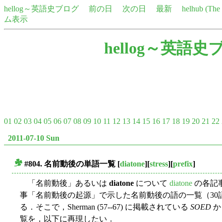
hellog～英語史ブログ
前の日
次の日
最新
helhub (Th
ム表示
hellog～英語史
01
02
03
04
05
06
07
08
09
10
11
12
13
14
15
16
17
18
19
20
21
22
2011-07-10 Sun
#804. 名前動後の単語一覧
[
diatone
][
stress
][
prefix
]
■
「名前動後」あるいは
diatone
について
diatone
の各記
事「名前動後の起源」で示した名前動後の語の一覧（30
る．そこで，Sherman (57--67) に掲載されている
SOED
から
覧を，以下に再現したい．