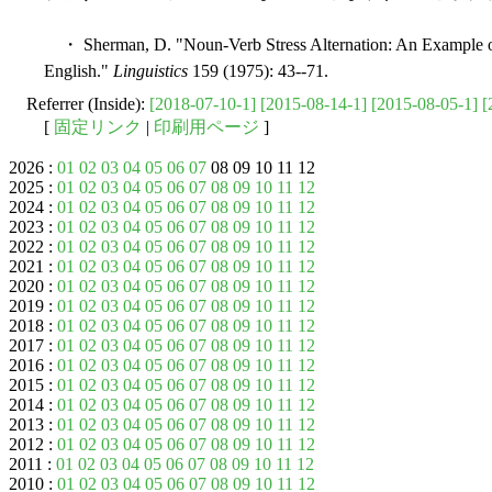
・ Sherman, D. "Noun-Verb Stress Alternation: An Example of
English."
Linguistics
159 (1975): 43--71.
Referrer (Inside):
[2018-07-10-1]
[2015-08-14-1]
[2015-08-05-1]
[
[
固定リンク
|
印刷用ページ
]
2026 :
01
02
03
04
05
06
07
08 09 10 11 12
2025 :
01
02
03
04
05
06
07
08
09
10
11
12
2024 :
01
02
03
04
05
06
07
08
09
10
11
12
2023 :
01
02
03
04
05
06
07
08
09
10
11
12
2022 :
01
02
03
04
05
06
07
08
09
10
11
12
2021 :
01
02
03
04
05
06
07
08
09
10
11
12
2020 :
01
02
03
04
05
06
07
08
09
10
11
12
2019 :
01
02
03
04
05
06
07
08
09
10
11
12
2018 :
01
02
03
04
05
06
07
08
09
10
11
12
2017 :
01
02
03
04
05
06
07
08
09
10
11
12
2016 :
01
02
03
04
05
06
07
08
09
10
11
12
2015 :
01
02
03
04
05
06
07
08
09
10
11
12
2014 :
01
02
03
04
05
06
07
08
09
10
11
12
2013 :
01
02
03
04
05
06
07
08
09
10
11
12
2012 :
01
02
03
04
05
06
07
08
09
10
11
12
2011 :
01
02
03
04
05
06
07
08
09
10
11
12
2010 :
01
02
03
04
05
06
07
08
09
10
11
12