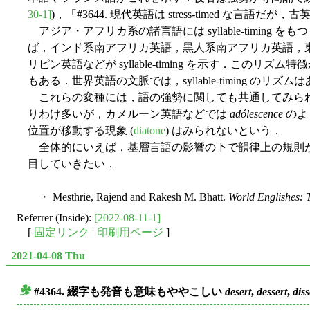
30-1]
)，「#3644. 現代英語は stress-timed な言語だが，古英語は
アジア・アフリカ系の諸言語には syllable-timing 
ば，インド系南アフリカ英語，黒人系南アフリカ英語，
リピン英語などが syllable-timing を示す
もある．世界英語の文脈では，syllable-timing の
これらの変種には，語の強勢に関しても共通してみられ
りわけ多いが，カメルーン英語などでは
adólescence
のよ
位置が移動する現象 (
diatone
) はみられないという．
全体的にいえば，基層言語の影響の下で韻律上の規則が
目していきたい．
・ Mesthrie, Rajend and Rakesh M. Bhatt.
World Englishes: T
Referrer (Inside):
[2022-08-11-1]
[
固定リンク
|
印刷用ページ
]
2021-04-08 Thu
#4364. 綴字も発音も意味もややこしい
desert
,
dessert
,
diss
■