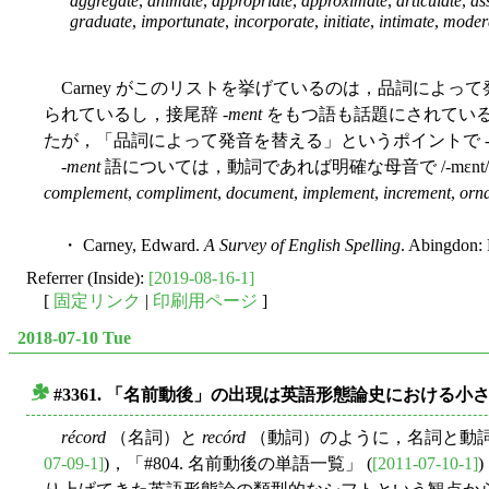
aggregate
,
animate
,
appropriate
,
approximate
,
articulate
,
as
graduate
,
importunate
,
incorporate
,
initiate
,
intimate
,
moder
Carney がこのリストを挙げているのは，品詞によ
られているし，接尾辞 -
ment
をもつ語も話題にされてい
たが，「品詞によって発音を替える」というポイントで 
-
ment
語については，動詞であれば明確な母音で /-mɛnt/
complement
,
compliment
,
document
,
implement
,
increment
,
orn
・ Carney, Edward.
A Survey of English Spelling
. Abingdon: 
Referrer (Inside):
[2019-08-16-1]
[
固定リンク
|
印刷用ページ
]
2018-07-10 Tue
#3361. 「名前動後」の出現は英語形態論史における小
■
récord
（名詞）と
recórd
（動詞）のように，名詞と動詞
07-09-1]
)，「#804. 名前動後の単語一覧」 (
[2011-07-10-1]