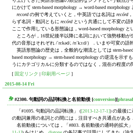
り上げてきた英語形態論の類型的なシフトという観点から眺
にかけて stem-based morphology → word
record
の例で考えていくと，中英語では名詞は
recórd
らず名詞・動詞ともに
recórd
という共通にして不変の語幹
ここで作用している形態論は，word-based morpholog
ところが，16世紀後半以降に名詞において強勢移動が
代の音形はそれぞれ /ˈrɛkəd/, /rɪˈkɔːd/）．いまや可変の語
英語形態論の歴史は，全般的な潮流としては stem-based mo
based morphology → stem-based morphology
うにカテゴリカルに分類するのではなく，混在の程度の
[
固定リンク
|
印刷用ページ
]
2015-08-14 Fri
#2300. 句動詞の品詞転換と名前動後
[
conversion
][
phrasa
■
「#1695. 句動詞の品詞転換」 (
[2013-12-17-1]
) の最後
の動詞兼用の名詞との間には，注目すべき共通点がある
名前動後については，「#803. 名前動後の通時的拡大」 
11-1]
) をはじめ，
diatone
の各記事で話題にしてきた（論文と