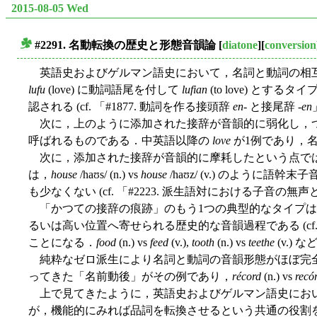
2015-08-05 Wed
#2291. 名動転換の歴史と形態音韻論
[
diatone
][
conversion
■
英語史およびゲルマン語史において，名詞と動詞の相互
lufu
(love) に動詞語尾を付して
lufian
(to love) とす
認される (cf. 「#1877. 動詞を作る接頭辞
en
- と接尾辞 -
en
次に，上のように添加された接辞が音韻的に弱化し，つ
呼ばれるものである．中英語以降の
love
が1例であり，
次に，添加された接辞が音韻的に摩耗したという点では
は，
house
/haʊs/ (n.) vs
house
/haʊz/ (v.) のよう
も少なくない (cf. 「#2223. 派生語対における子音の無声
「かつての接辞の痕跡」のもう1つの典型的なタイプは
るいは高い位置へ寄せられる歴史的な音韻過程である (cf. 「
ことになる．
food
(n.) vs
feed
(v.),
tooth
(n.) vs
teethe
(v.) 
純粋なゼロ派生により名詞と動詞の音韻形態がほぼ完全
ってきた「名前動後」がその例であり，
récord
(n.) vs
recó
上で見てきたように，英語史およびゲルマン語史におい
が，機能的にみれば品詞を転換させるという共通の役割