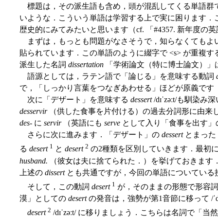
標題は，その派生語も含め，頭が混乱してくる単語群で
いような．こういう単語は学習する上で実に困ります．
歴史的にみてみたいと思います（cf. 「#4357. 新年度
まずは，もっとも問題がなさそうで，知らなくてもよ
貼られています．この単語のように綴字で <s> が重複
派生した名詞
dissertation
「学術論文（特に博士論文）」
語源としては，ラテン語で「論じる」を意味する動詞
で，「しっかり言葉をつなぎあわせる」ほどが原義です（c
次に「デザート」を意味する
dessert
/dɪˈzəːt/も
desservir
（供した食事を片付ける）の過去分詞形に由来
des
- に
servir
（英語にも
serve
として入り「食事を出す」
さらに次に進みます．「デザート」の
dessert
とまったく
1
2
る
desert
と
desert
の2種類を区別していきます．最初
husband.
（彼女は夫に捨てられた．）を挙げておきます
上述の
dissert
とも共通ですが，今回の単語についている
1
そして，この動詞
desert
が，そのままの形態で形容詞
漠」としての
desert
の発音は，強勢が第1音節に移って /ˈd
2
desert
/dɪˈzəːt/ に移りましょう．こちらは名