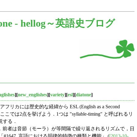
one -
hellog～英語史ブログ
glishes
][
new_englishes
][
variety
][
esl
][
diatone
]
には歴史的な経緯から ESL (English as a Second
を挙げよう．1つは "syllable-timing" と呼ばれるリ
て解説する．
るものである．前者は音節（モーラ）が等間隔で繰り返されるリズムで，日
647. 言語における韻律的特徴の種類と機能」 (
[2013-10-