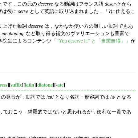
とです．この元の
deserve
なる動詞はフランス語
deservir
から
者は後に
serve
として英語に取り込まれました．「?に仕えるこ
り上げた動詞
deserve
は，なかなか使い方の難しい動詞でもあ
e mentioning.
など取り得る補文のヴァリエーションも豊富で
学院生によるコンテンツ
「"You deserve it." と「自業自得」」
が
ress
][
suffix
][
latin
][
diatone
][
-ate
]
発音が，動詞では /eɪt/ となり名詞・形容詞では /ɪt/ となる
に再現しておこう．網羅的ではないと思われるが，便利な一覧であ