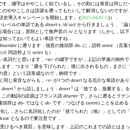
す．綴字はややこしく似ているし，その割には発音は同じだ
このややこしさは語源を遡ってもたいして解消しないのですが
の英語史導入キャンペーンを開始します」 (
[2021-04-01-1]
)）．
いレベルの単語である
dissert
v. /dɪˈsəːt/ から行きま
する場合には，原則として無声音の /s/ となります（しかし
は知っておいてもよい単語ですね．
dissertāre
に遡ります．強意の接頭辞
dis
- に，語幹
serere
（言葉
f. 同語幹より
series
も）．
馴染み深い名詞だと思います．<ss> の綴字ですが，上記の早速の例
します．つまり「膳を下げられた」後に出されるもの，まさに
の意）という語形成なので，納得です．
同じ発音ながらも，<s> が1つの
desert
なる厄介な単語があり
1
1
に
desert
から話しましょう．
desert
は「捨てる，放棄する」を
．この動詞の語源はフランス語
déserter
で，さらに遡るとラテ
接頭辞は
dis
- ではなく
de
- です．つなげる (
serere
) ことを止める 
化し，さらに名詞化したのが「捨てられた（地）」としての「砂
ɛzət/ となるので要注意です．
詞で「当然受けるべき賞罰」を意味します．上記のこれまでの語と