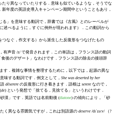
ったり異なっていたりする．意味も似ているような，そうでな
，新年度の英語史導入キャンペーン期間中ということもあり，
しょう．「論じる」を意味する動詞で，辞書では《古風》とのレーベルが
，以下に述べるように，すぐに例外が現われます）．この動詞から
をつなぐ，作文する）から派生した反復形をつなげたもの
外で，有声音 /z/ で発音されます．この単語は，フランス語の動詞
「食後のデザート」なわけです．フランス語の除去の接頭辞
ます．複雑な事情を整理するために，以下では，起源の異な
意味する動詞です．例文として，
She was deserted by her
ン語
dēserere
の反復形に行き着きます．語根は
serere
なので，
(
de
) という発想で「捨てる，見捨てる」というわけです．
漠」です．英語では名前動後 (
diatone
) の傾向により，「砂
はまったく異なる雰囲気ですが，これは別語源の
deserve
/dɪˈzəːv/ （?