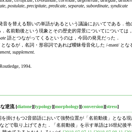
sociate
,
certificate
,
co-ordinate
,
correlate
,
degenerate
,
delegate
,
deliber
ate
,
postulate
,
precipitate
,
predicate
,
separate
,
subordinate
,
syndicate
って発音を替える類いの単語があるという議論においてである．
る．名前動後という現象とその歴史的背景についてについては
-
ate
語とつながってくるというのは，今回の発見だった．
 となるが，名詞・形容詞であれば曖昧母音化した /-mənt/ となる
ament
,
supplement
.
Routledge, 1994.
さな逆流
[
diatone
][
typology
][
morphology
][
conversion
][
stress
]
を掛けもつ2音節語において強勢位置が「名前動後」となる現象
) などで取り上げてきた．「名前動後」を示す単語は16世紀