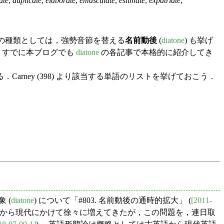
ate
,
duplicate
,
elaborate
,
emasculate
,
estimate
,
expatriate
,
他の種類としては，強勢音節を替える
名前動後
(
diatone
) も挙げ
，すでに本ブログでも
diatone
の各記事で本格的に紹介してき
．Carney (398) より該当する単語のリストを挙げておこう．
 (
diatone
) について「#803. 名前動後の通時的拡大」 (
[2011-
後半から現代にかけて徐々に増えてきたが，この問題を，連日取