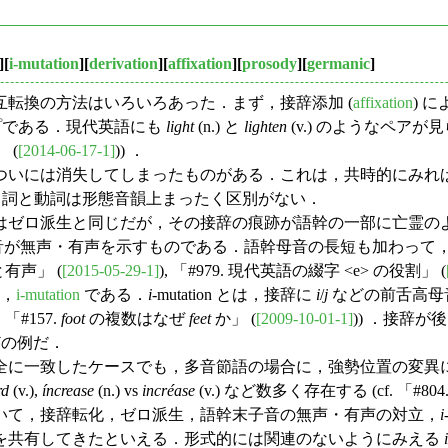
][
i-mutation
][
derivation
][
affixation
][
prosody
][
germanic
]
転換の方法はいろいろあった．まず，接辞添加 (
affixation
) 
るタイプである．現代英語にも
light
(n.) と
lighten
(v.) のようなペ
」 (
[2014-06-17-1]
)) ．
いには消失してしまったものがある．これは，共時的にみれば
名詞と動詞は形態音韻上まったく区別がない．
ゼロ派生と同じだが，その接辞の痕跡が語幹の一部に亡霊のよ
に語幹末子音が無声・有声を示すものである．語幹母音の長短も加わって
と有声」 (
[2015-05-29-1]
), 「#979. 現代英語の綴字 <e> の役割」 (
，
i-mutation
である．
i
-mutation とは，接辞に
i
/
j
などの前舌高母
#157.
foot
の複数はなぜ
feet
か」 (
[2009-10-01-1]
)) ．接辞
などの例だ．
に一致したケースでも，多音節語の場合に，強勢位置の変異
rd
(v.),
íncrease
(n.) vs
incréase
(v.) など数多く存在する (cf. 「#8
て，接辞転化，ゼロ派生，語幹末子音の無声・有声の対立，
i
を共有してきたといえる．形式的には関連のないようにみえる
i