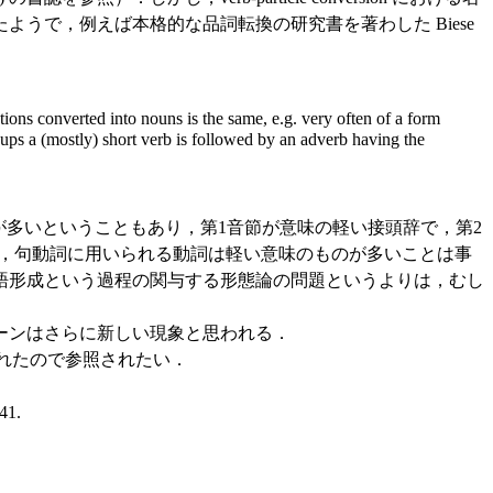
うで，例えば本格的な品詞転換の研究書を著わした Biese
ations converted into nouns is the same, e.g. very often of a form
groups a (mostly) short verb is followed by an adverb having the
語が多いということもあり，第1音節が意味の軽い接頭辞で，第2
とも，句動詞に用いられる動詞は軽い意味のものが多いことは事
語形成という過程の関与する形態論の問題というよりは，むし
ーンはさらに新しい現象と思われる．
触れたので参照されたい．
41.