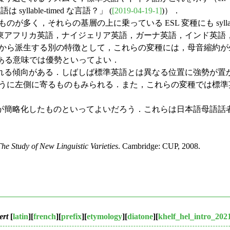
 syllable-timed な言語？」 (
[2019-04-19-1]
)）．
をもつものが多く，それらの基層の上に乗っている ESL 変種にも syl
東アフリカ英語，ナイジェリア英語，ガーナ英語，インド英語
．このリズム特徴から派生する別の特徴として，これらの変種には，母
リズムはある意味では優勢といってよい．
る傾向がある．しばしば標準英語とは異なる位置に強勢が置
うに左側に寄るものもみられる．また，これらの変種では標
簡略化したものといってよいだろう．これらは日本語母語話
he Study of New Linguistic Varieties
. Cambridge: CUP, 2008.
ert
[
latin
][
french
][
prefix
][
etymology
][
diatone
][
khelf_hel_intro_202