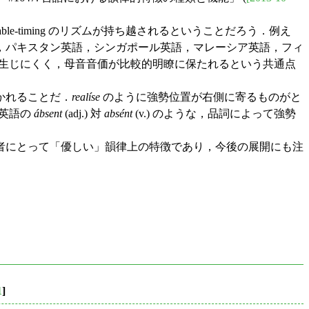
lable-timing のリズムが持ち越されるということだろう．例え
，パキスタン英語，シンガポール英語，マレーシア英語，フィ
音縮約が生じにくく，母音音価が比較的明瞭に保たれるという共通点
かれることだ．
realíse
のように強勢位置が右側に寄るものがと
準英語の
ábsent
(adj.) 対
absént
(v.) のような，品詞によって強勢
者にとって「優しい」韻律上の特徴であり，今後の展開にも注
1
]