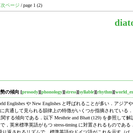
次ページ
/ page 1 (2)
diat
強勢の傾向
[
prosody
][
phonology
][
stress
][
syllable
][
rhythm
][
world_en
shes や New Englishes と呼ばれることが多い．アジアやアフリカ
に共通して見られる韻律上の特徴がいくつか指摘されている．ここでは2点
関する傾向である．以下 Mesthrie and Bhatt (129) を参照し
型の1つで，英米標準英語がもつ stress-timing に対置され
されるリズムで，標準英語やドイツ語がこれを示す（cf. 「#1