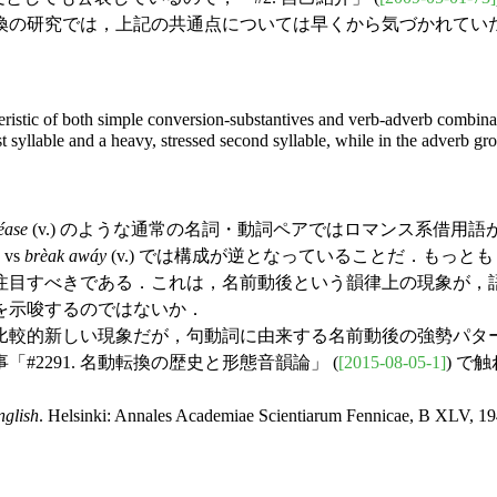
の研究では，上記の共通点については早くから気づかれていたよ
aracteristic of both simple conversion-substantives and verb-adverb combin
first syllable and a heavy, stressed second syllable, while in the adverb 
éase
(v.) のような通常の名詞・動詞ペアではロマンス系借用
) vs
brèak awáy
(v.) では構成が逆となっていることだ．もっ
注目すべきである．これは，名前動後という韻律上の現象が，
を示唆するのではないか．
較的新しい現象だが，句動詞に由来する名前動後の強勢パタ
291. 名動転換の歴史と形態音韻論」 (
[2015-08-05-1]
) で
nglish
. Helsinki: Annales Academiae Scientiarum Fennicae, B XLV, 19