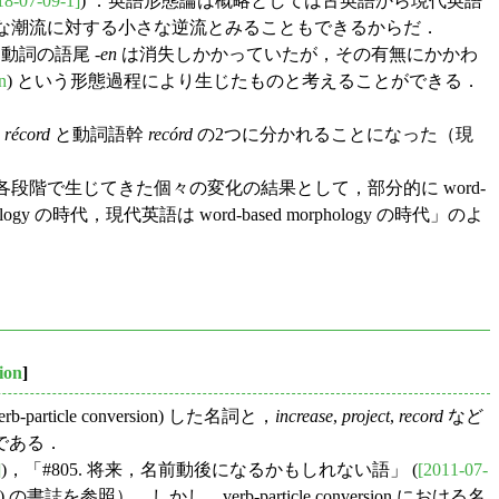
18-07-09-1]
) ．英語形態論は概略としては古英語から現代英語
後」はこの全般的な潮流に対する小さな逆流とみることもできるからだ．
詞の語尾 -
en
は消失しかかっていたが，その有無にかかわ
n
) という形態過程により生じたものと考えることができる．
幹
récord
と動詞語幹
recórd
の2つに分かれることになった（現
るが，歴史の各段階で生じてきた個々の変化の結果として，部分的に word-
ology の時代，現代英語は word-based morphology の時代」のよ
sion
]
article conversion) した名詞と，
increase
,
project
,
record
など
である．
]
)，「#805. 将来，名前動後になるかもしれない語」 (
[2011-07-
) の書誌を参照）．しかし，verb-particle conversion における名