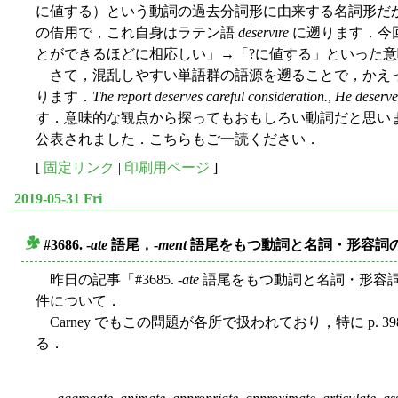
に値する）という動詞の過去分詞形に由来する名詞形だ
の借用で，これ自身はラテン語
dēservīre
に遡ります．今
とができるほどに相応しい」→「?に値する」といった
さて，混乱しやすい単語群の語源を遡ることで，かえ
ります．
The report deserves careful consideration.
,
He deserves
す．意味的な観点から探ってもおもしろい動詞だと思い
公表されました．こちらもご一読ください．
[
固定リンク
|
印刷用ページ
]
2019-05-31 Fri
#3686. -
ate
語尾，-
ment
語尾をもつ動詞と名詞・形容詞
■
昨日の記事「#3685. -
ate
語尾をもつ動詞と名詞・形容詞
件について．
Carney でもこの問題が各所で扱われており，特に p
る．