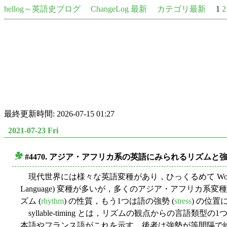
hellog～英語史ブログ
ChangeLog 最新
カテゴリ最新
1
2
最終更新時間: 2026-07-15 01:27
2021-07-23 Fri
#4470. アジア・アフリカ系の英語にみられるリズムと
■
現代世界には様々な英語変種があり，ひっくるめて World Engli
Language) 変種が多いが，多くのアジア・アフリカ系変種
ズム (
rhythm
) の性質，もう1つは語の強勢 (
stress
) の位置に
syllable-timing とは，リズムの観点からの言語類
本語やフランス語がこれを示す．後者は強勢が等間隔で繰り返