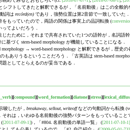
めてみるとおもしろい (cf.
[2018-07-07-1]
,
[2018-07-08-1]
,
[20
-based morphology とシフトしてきたと解釈できるが，「名前動
，動詞は
recórd(en)
であり，強勢位置は第2音節で一致していた．動
をもっていたので，両語の関係は事実上の品詞転換 (
conversio
y といってよいだろう．
生じたために，それまで共有されていた1つの語幹が，名詞語
幹に基づく stem-based morphology が機能していることになる．
rphology → word-based morphology と解釈でき
 の逆流を示すものもありうるということだろう．「古英語は stem-based morph
問題としてとらえるのが妥当である．
l_verb
][
compound
][
word_formation
][
diatone
][
stress
][
lexical_diffu
に示唆したが，
breakaway
,
sellout
,
writeoff
などの句動詞から転換 (verb-p
．それは，いわゆる名前動後の強勢パターンをもっていること
(
[2011-07-09-1]
)，「#804. 名前動後の単語一覧」 (
[2011-07-10-1
しても公表しているので，「#2. 自己紹介」 (
[2009-05-01-73]