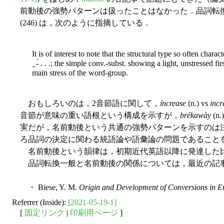
前動後の強勢パターンは扱ったことはなかった．品詞転換
(246) は，次のように指摘している．
It is of interest to note that the structural type so often ch
‿-́ . . .; the simple conv.-subst. showing a light, unstressed 
main stress of the word-group.
おもしろいのは，2音節語に関して，
íncrease
(n.) vs
incr
音節が意味の重い語根という構成を示すが，
brékawày
(n.
実だが，名前動後という共通の強勢パターンを示すのは
ろ品詞の決定に関わる統語論や語彙論の問題であること
名前動後という韻律は，初期近代英語以降に発達した比
品詞転換一般と名前動後の関係については，最近の記事「#2
・ Biese, Y. M.
Origin and Development of Conversions in E
Referrer (Inside):
[2021-05-19-1]
[
固定リンク
|
印刷用ページ
]