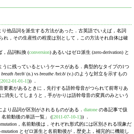
により他品詞を派生する方法があった．古英語でいえば，名詞
アが見られ，その生産性の程度は別として，この方法それ自体は確
，品詞転換 (
conversion
) あるいはゼロ派生 (zero-derivation) と
うに残っているというケースがある．典型的なタイプの1つ
，
breath
/brɛθ/ (n.) vs
breathe
/briːð/ (v.) のような対立を示すもの
[2012-01-01-1]
)) ．
音要素があるときに，先行する語幹母音がつられて前寄りあ
が後に消失してしまうと，手がかりは語幹母音の変異のみという
により品詞が区別がされるものがある．
diatone
の各記事で扱
04. 名前動後の単語一覧」 (
[2011-07-10-1]
)) ．
-mutation，名前動後は，それぞれ形式的には区別される現象だ
-mutation とゼロ派生と名前動後が，歴史上，補完的に機能し