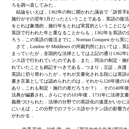
ろを調べ直してみた．
結論をいえば，1362年の秋に開かれた議会で「訴答手続き法」 ( St
施行がその翌年1月だったということである．英語の復
をとれば象徴的，施行年をとれば実質的ということにな
英語で行われた年と重なることからも，1362年を英語
ろう．この英語の復活までに，Norman Conquest から
さて，London や Middlesex の州裁判所において
まっていたが，全国的な法律としては上記の通り1362
ンス語で行われていたのである．また，同法の制定・施
れていたことも銘記すべきである．つまり，立証，弁護
英語に切り替わったが，それが文書化される段には英語
書き言葉としては認められたのは，それから126年後の14
あり，これも制定・施行の差だろうか？）．その140年後
法典が編纂され，さらにその103年後，1731年に法律
義務づけられた．法律の分野での英語化の速度がいかに
にいえば，この分野でのフランス語やラテン語の影響力
がわかる．