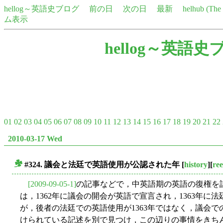
hellog～英語史ブログ
前の日
次の日
最新
helhub (Th
ム表示
hellog～英語史
01
02
03
04
05
06
07
08
09
10
11
12
13
14
15
16
17
18
19
20
21
22
2010-03-17 Wed
#324. 議会と法廷で英語使用が公認された年
[
history
][
ree
■
[2009-09-05-1]
の記事などで，中英語期の英語の復権を
は，1362年に議会の開会が英語で宣言され，1363年
が，後者の法廷での英語使用が1363年ではなく，議会で
けられている記述を別で見つけ，この辺りの事情をきち