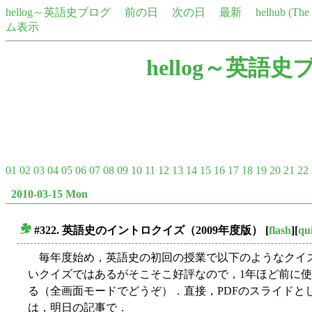
hellog～英語史ブログ
前の日
次の日
最新
helhub (Th
ム表示
hellog～英語史
01
02
03
04
05
06
07
08
09
10
11
12
13
14
15
16
17
18
19
20
21
22
2010-03-15 Mon
#322. 英語史のイントロクイズ（2009年度版）
[
flash
][
qu
■
毎年度始め，英語史の初回の授業で以下のようなクイズ
いクイズではあるがそこそこ好評なので，1年ほど前に使
る（全画面モードでどうぞ）．直接，PDFのスライドと
は，明日の記事で．