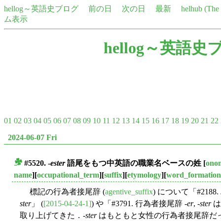
hellog～英語史ブログ
前の日
次の日
最新
helhub (Th
ム表示
hellog～英語史
01
02
03
04
05
06
07
08
09
10
11
12
13
14
15
16
17
18
19
20
21
22
2024-06-07 Fri
#5520. -
ester
語尾をもつ中英語の職業名ベースの姓
[
onom
■
name
][
occupational_term
][
suffix
][
etymology
][
word_formation
標記の行為者接尾辞 (
agentive_suffix
) について「#2188.
ster
」 (
[2015-04-24-1]
) や「#3791. 行為者接尾辞 -
er
, -
ster
は
取り上げてきた．-
ster
はもともと女性の行為者接尾辞だ