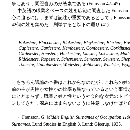
争もあり，問題含みの形態素である (Fransson 42--45) ．
中英語の職業名ベースの姓を広範に調査した Fransso
心に迫るには，まずは記述が重要であるとして，Fransson
42個の姓を集めた．列挙すると以下の通り (41) ．
Bakestere
,
Blacchester
,
Blakestere
,
Bleykestere
,
Blextere
,
Bre
Capiestere
,
Cardestere
,
Kembestere
,
Combestere
,
Corklittste
Girdelester
,
Heustere
,
Huckestere
,
Litester
,
Lokyestere
,
Mads
Ridelestere
,
Ropestere
,
Scherestere
,
Semester
,
Sewstere
,
Shep
Touestre
,
Upholdestere
,
Wadester
,
Webbester
,
Whelster
,
Wygg
もちろん議論の本番はこれからなのだが，これらの姓
前の主が男性か女性かの比率も異なっているという事情
にとどまらず，職業と姓と性という社会的な次元のトピ
ンしてきた．深みにはまらないように注意しなければと
・ Fransson, G.
Middle English Surnames of Occupation 110
Surnames
. Lund Studies in English 3. Lund: Gleerup, 1935.