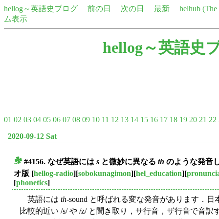
hellog～英語史ブログ
前の日
次の日
最新
helhub (Th
ム表示
hellog～英語史
01
02
03
04
05
06
07
08
09
10
11
12
13
14
15
16
17
18
19
20
21
22
2020-09-12 Sat
#4156. なぜ英語には
s
と微妙に異なる
th
のような発音しにく
■
オ版
[
hellog-radio
][
sobokunagimon
][
hel_education
][
pronunci
[
phonetics
]
英語には
th
-sound と呼ばれる変な発音があります
比較的近い /s/ や /z/ と聞き取り，サ行音，ザ行音