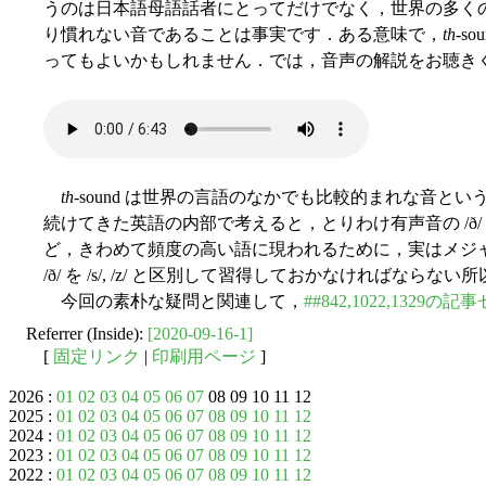
うのは日本語母語話者にとってだけでなく，世界の多く
り慣れない音であることは事実です．ある意味で，
th
-s
ってもよいかもしれません．では，音声の解説をお聴き
th
-sound は世界の言語のなかでも比較的まれな音
続けてきた英語の内部で考えると，とりわけ有声音の /ð/
ど，きわめて頻度の高い語に現われるために，実はメジャー
/ð/ を /s/, /z/ と区別して習得しておかなければならない
今回の素朴な疑問と関連して，
##842,1022,1329の
Referrer (Inside):
[2020-09-16-1]
[
固定リンク
|
印刷用ページ
]
2026 :
01
02
03
04
05
06
07
08 09 10 11 12
2025 :
01
02
03
04
05
06
07
08
09
10
11
12
2024 :
01
02
03
04
05
06
07
08
09
10
11
12
2023 :
01
02
03
04
05
06
07
08
09
10
11
12
2022 :
01
02
03
04
05
06
07
08
09
10
11
12