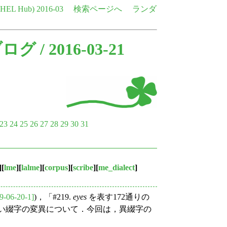
e HEL Hub)
2016-03
検索ページへ
ランダ
ブログ
/ 2016-03-21
23
24
25
26
27
28
29
30
31
][
lme
][
lalme
][
corpus
][
scribe
][
me_dialect
]
9-06-20-1]
)，「#219.
eyes
を表す172通りの
しい綴字の変異について．今回は，異綴字の