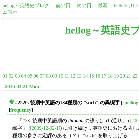
hellog～英語史ブログ
前の日
次の日
最新
helhub (Th
ム表示
hellog～英語史
01
02
03
04
05
06
07
08
09
10
11
12
13
14
15
16
17
18
19
20
21
22
2016-03-21 Mon
#2520. 後期中英語の134種類の "such" の異綴字
[
spelling
■
[
frequency
]
「#53. 後期中英語期の
through
の綴りは515通り」 (
[200
綴字」 (
[2009-12-02-1]
) に引き続き，英語史における著
種類の多さに定評のある（？） "such" を取り上げる．