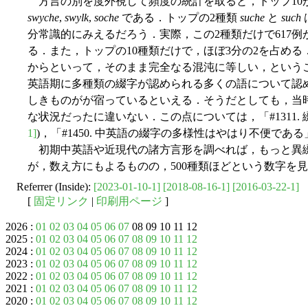
方言の別を度外視して頻度の統計を取ると，トップ10
swyche
,
swylk
,
soche
である．トップの2種類
suche
と
such
分常識的にみえるだろう．実際，この2種類だけで617例が
る．また，トップの10種類だけで，ほぼ3分の2を占め
からといって，そのまま完全なる混沌に等しい，という
英語期に多種類の綴字が認められる多くの語について認
しきものがが宿っているといえる．そうだとしても，当
な状況だったに違いない．この点については，「#1311. 
1]
)，「#1450. 中英語の綴字の多様性はやはり不便である」
初期中英語や近現代の諸方言形を調べれば，もっと異
が，数え方にもよるものの，500種類ほどという数字を
Referrer (Inside):
[2023-01-10-1]
[2018-08-16-1]
[2016-03-22-1]
[
固定リンク
|
印刷用ページ
]
2026 :
01
02
03
04
05
06
07
08 09 10 11 12
2025 :
01
02
03
04
05
06
07
08
09
10
11
12
2024 :
01
02
03
04
05
06
07
08
09
10
11
12
2023 :
01
02
03
04
05
06
07
08
09
10
11
12
2022 :
01
02
03
04
05
06
07
08
09
10
11
12
2021 :
01
02
03
04
05
06
07
08
09
10
11
12
2020 :
01
02
03
04
05
06
07
08
09
10
11
12