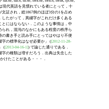
が
suche
,
such
,
siche
,
swiche
,
swich
,
swilk
,
syche
,
は現代英語を見慣れている者にとって，十
文証され，総1867例のほぼ3分の1を占め
る．したがって，異綴字がこれだけ多くある
ことにはならない．このような事情は，中
められ，混沌のなかにもある程度の秩序ら
時の書き手と読み手にとってはやはり不便
綴字の標準化はなぜ必要か」 (
[2012-11-28-
 (
[2013-04-16-1]
) で論じた通りである．
綴字の種類は増すだろう．出典は失念した
見かけたことがある・・・．