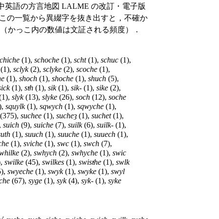
中英語の方言地図 LALME の改訂・電子版
扱っている．この一覧から異綴字を抜き出すと，不確か
る（かっこ内の数値は文証される頻度）．
chiche
(1),
schoche
(1),
scht
(1),
schuc
(1),
(1),
sclyk
(2),
sclyke
(2),
scoche
(1),
he
(1),
shoch
(1),
shoche
(1),
shuch
(5),
sick
(1),
sɩͨh
(1),
sik
(1),
sik-
(1),
sike
(2),
(1),
slyk
(13),
slyke
(26),
soch
(12),
soche
),
squylk
(1),
sqwych
(1),
sqwyche
(1),
(375),
suchee
(1),
sucheȝ
(1),
suchet
(1),
,
suich
(9),
suiche
(7),
suilk
(6),
suilk-
(1),
suth
(1),
suuch
(1),
suuche
(1),
suuech
(1),
che
(1),
sviche
(1),
swc
(1),
swch
(7),
whilke
(2),
swhych
(2),
swhyche
(1),
swic
),
swilke
(45),
swilkes
(1),
swisɩͨhe
(1),
swlk
),
swyeche
(1),
swyk
(1),
swyke
(1),
swyl
che
(67),
syge
(1),
syk
(4),
syk-
(1),
syke