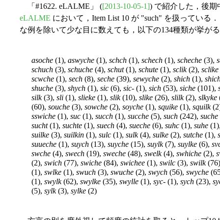
「#1622. eLALME」 (
[2013-10-05-1]
) で紹介した，後期
eLALME
において，Item List 10 が "such" を
な例を除いて少な目に数えても，以下の134種類が挙が
asoche
(1),
aswyche
(1),
schch
(1),
schech
(1),
scheche
(3),
s
schuch
(3),
schuche
(4),
schut
(1),
schute
(1),
sclik
(2),
sclike
scwche
(1),
sech
(8),
seche
(39),
sewyche
(2),
shich
(1),
shic
shuche
(3),
shych
(1),
sic
(6),
sic-
(1),
sich
(53),
siche
(101),
silk
(3),
sli
(1),
slieke
(1),
slik
(10),
slike
(26),
slilk
(2),
slkyke
(60),
souche
(3),
sowche
(2),
soyche
(1),
squike
(1),
squilk
(2
sswiche
(1),
suc
(1),
succh
(1),
sucche
(5),
such
(242),
suche
sucht
(1),
suchte
(1),
suech
(4),
sueche
(6),
suhc
(1),
suhe
(1)
suilke
(3),
suilkin
(1),
sulc
(1),
sulk
(4),
sulke
(2),
sutche
(1),
suueche
(1),
suych
(13),
suyche
(15),
suylk
(7),
suylke
(6),
sv
swche
(4),
swech
(19),
sweche
(48),
swelk
(4),
swhiche
(2),
s
(2),
swich
(77),
swiche
(84),
swichee
(1),
swilc
(3),
swilk
(76
(1),
swlke
(1),
swuch
(3),
swuche
(2),
swych
(56),
swyche
(65
(1),
swylk
(62),
swylke
(35),
swylle
(1),
syc-
(1),
sych
(23),
sy
(5),
sylk
(3),
sylke
(2)