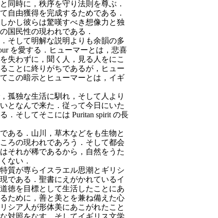
と同時に，秩序を守り法則を尊ぶ．
て自由獲得を完成するためである．
しかし彼らは驚嘆すべき想像力と独
の国民性の現われである．
．そして明解な説明よりも余韻の多
mour を愛する．ヒューマーとは，悲喜
を失わずに，聞く人，見る人をにこ
ることに終りがちであるが，ヒュー
てこの暗示とヒューマーとは，イギ
，孤
独な生活に馴れ，そして人より
いとなんで来た．従って今日にいた
こには Puritan spirit の長
である．山川，草木などをも生物と
ころの現われであろう．そして都会
はそれが稀であるから，自然をうた
くない．
特質が専らイスラエル思潮とギリシ
現である．聖書にえがかれているイ
道徳を目標として生活したことにあ
るために，善と美とを兼ね備えた心
リシア人が形体美にあこがれたこと
な対照をなす．そしてイギリス文学