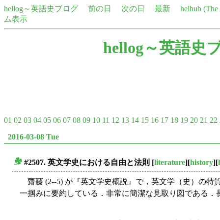
hellog～英語史ブログ
前の日
次の日
最新
helhub (Th
ム表示
hellog～英語史
01
02
03
04
05
06
07
08
09
10
11
12
13
14
15
16
17
18
19
20
21
22
2016-03-08 Tue
#2507. 英文学史における自由と法則
[
literature
][
history
][
■
齋藤 (2--5) が『英文学史概説』で，英文学（史）
一掴みに要約している．非常に簡潔な見取り図である．