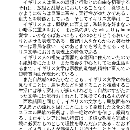
イギリス人は個人の思想と行動との自由を切望する
それは，放縦と乱脈とにおちいることなく，徐徐とし
かように彼らは良識に富み，実行性がゆたかである．
創力とを特徴としている．そしてイギリス文学は，こ
イギリス人は，概括的に言えば，系統化を好まない
い暗示に重きをおく．また気のきいた wit よりも hu
愛憎，いかなるばあいにも，心のゆとりとうるおいと
りとさせる表現である．機智は人をからからと笑わせ
マーは難局を救い，そのあとまでも考えさせる．そし
リス文学における表現上の特色である．
イギリス人の祖先は荒寥たる北国に住んでいたので
も絶対者にたより，また教会を中心として社会生活を
るまで，イギリス文学は宗教的道徳的精神に富んでいる．そしてそ
短特質両面が現われている．
また自然感のゆたかなことも，イギリス文学の特色
見なすことは，鳥や犬などを愛することと相通ずるこ
生活には移り変わりが多いけれども，自然のすがたに
った文学には流行おくれとして見捨てられるものがす
西欧諸国と同じく，イギリスの文学も，民族固有の
ア思潮との流れを汲むことによって発達した文化の表
スラエル民族の長所は，唯一絶対の神を信じ，厳粛な
る．またギリシア民族の特質は，多様な教養を完成す
境に必要なものとして理性を尊んだ点にある．なおギ
と，イスラエル人が偶像をしりぞけたこととは，大き