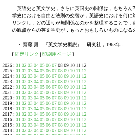
英語史と英文学史，さらに英国史の関係は，もちろん
学史における自由と法則の交替が，英語史における何に
リンクし，どの辺りが無関係なのかを整理することで，
の観点からの英文学史が，もっとおもしろいものになる
・ 齋藤 勇 『英文学史概説』 研究社，1963年．
[
固定リンク
|
印刷用ページ
]
2026 :
01
02
03
04
05
06
07
08 09 10 11 12
2025 :
01
02
03
04
05
06
07
08
09
10
11
12
2024 :
01
02
03
04
05
06
07
08
09
10
11
12
2023 :
01
02
03
04
05
06
07
08
09
10
11
12
2022 :
01
02
03
04
05
06
07
08
09
10
11
12
2021 :
01
02
03
04
05
06
07
08
09
10
11
12
2020 :
01
02
03
04
05
06
07
08
09
10
11
12
2019 :
01
02
03
04
05
06
07
08
09
10
11
12
2018 :
01
02
03
04
05
06
07
08
09
10
11
12
2017 :
01
02
03
04
05
06
07
08
09
10
11
12
2016 :
01
02
03
04
05
06
07
08
09
10
11
12
2015 :
01
02
03
04
05
06
07
08
09
10
11
12
2014 :
01
02
03
04
05
06
07
08
09
10
11
12