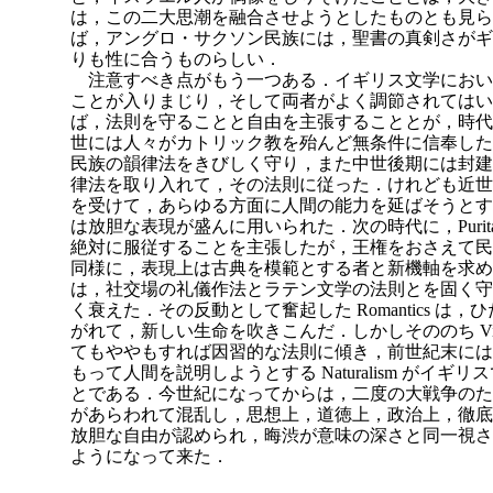
は，この二大思潮を融合させようとしたものとも見ら
ば，アングロ・
サクソン民族には，聖書の真剣さがギ
りも性に合うものらしい．
注意すべき点がもう一つある．イギリス文学におい
ことが入りまじり，そして両者がよく調節されてはい
ば，法則を守ることと自由を主張することとが，時代
世には人々がカトリック教を殆んど無条件に信奉した
民族の韻律法をきびしく守り，また中世後期には封建
律法を取り入れて，その法則に従った．けれども近世になって
を受けて，あらゆる方面に人間の能力を延ばそうとす
は放胆な表現が盛んに用いられた．次の時代に，Purit
絶対に服従することを主張したが，王権をおさえて民
同様に，表現上は古典を模範とする者と新機軸を求め
は，社交場の礼儀作法とラテン文学の法則とを固く守
く衰えた．その反動として奮起した Romantics 
がれて，新しい生命を吹きこんだ．しかしそののち Victo
てもややもすれば因習的な法則に傾き，前世紀末には
もって人間を説明しようとする Naturalism がイ
とである．今世紀になってからは，二度の大戦争のた
があらわれて混乱し，思想上，道徳上，政治上，徹底
放胆な自由が認められ，晦渋が意味の深さと同一視さ
ようになって来た．