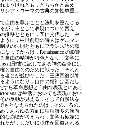
れようけれども，どちらかと言え
リシア・ローマの古典の知性尊重よ
て自由を尊ぶことと法則を重んじる
るが，主として表現について言え
の推移とともに，互に交代した．中
ように，中世前期の詩人はゲルマン
制度の法則とともにフランス語の韻
からは，Renaissance の影響
る自由の精神が特色となり，文学に
ans は聖書に記してある神の命令には
権と自由とのために戦った．それと
る者とが並び存した．王政回復以降
るようになり，自由の精神は甚だし
は，ひたすら革命思想と自由な表現とにあこ
rians は生活におい
ても表現におい
その反動が見える．そして自然法を
ギリスでもとなえられたのは，そのころのこ
め，あらゆる方面に種種雑多の傾向
的な崩壊が考えられ，文学も極端に
れたが，しだいに秩序が回復される