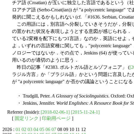
チア語 (Croatian) が互いに独立した言語であると
ロアチア語 (Serbo-Croat(ian)) が "a polycentric
発的に聞こえるかもしれない (cf. 「#1636. Serbian, Croatian, 
この用語には，別言語へ分裂していきそうだが，分裂
の置かれた状況を表現しようとする意図が感じられる．
ている2変種を配下にもつ1言語」なのか．英語にせよ，
よ，いずれの言語変種に関しても，"polycentric lang
ノロジーではないか．その点で，Jenkins (64) が使っているように 
用いるのが適切のように思う．
昨日の記事「#2383. ポルトガル語とルゾフォニア」 (
[2
ラジル方言」か「ブラジル語」かという問題に言及した
が "a polycentric language" か否かの議論ということにな
・ Trudgill, Peter.
A Glossary of Sociolinguistics
. Oxford: Oxf
・ Jenkins, Jennifer.
World Englishes: A Resource Book for St
Referrer (Inside):
[2018-02-06-1]
[2015-11-24-1]
[
固定リンク
|
印刷用ページ
]
2026 :
01
02
03
04
05
06
07
08 09 10 11 12