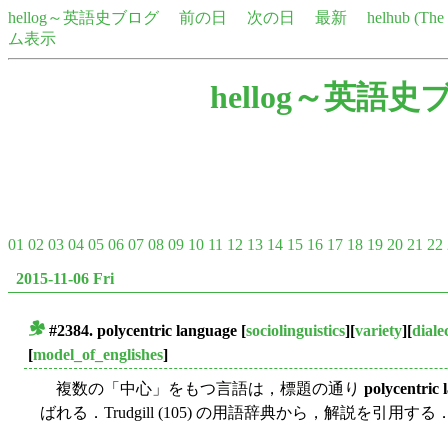
hellog～英語史ブログ
前の日
次の日
最新
helhub (Th
ム表示
hellog～英語史
01
02
03
04
05
06
07
08
09
10
11
12
13
14
15
16
17
18
19
20
21
22
2015-11-06 Fri
#2384.
polycentric language
[
sociolinguistics
][
variety
][
diale
■
[
model_of_englishes
]
複数の「中心」をもつ言語は，標題の通り
polycentric 
ばれる．Trudgill (105) の用語辞典から，解説を引用する