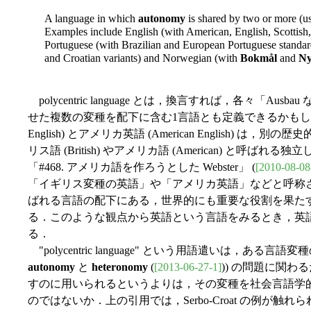
A language in which
autonomy
is shared by two or more (us
Examples include English (with American, English, Scottish,
Portuguese (with Brazilian and European Portuguese standar
and Croatian variants) and Norwegian (with
Bokmål
and
Ny
polycentric language とは，換言すれば，各々「A
せた複数の変種を配下に含む1言語とも定義できるかもしれない
English) とアメリカ英語 (American English)
リス語 (British) やアメリカ語 (American) と呼ばれ
「#468. アメリカ語を作ろうとした Webster」 (
[2010-08-08
「イギリス変種の英語」や「アメリカ英語」などと呼称
ばれる言語の配下にある，世界的にも重要な役割を果た
る．このような観点から英語という言語をみるとき，英語は "poly
る．
"polycentric language" という用語遣いは，ある言語変種の auto
autonomy
と
heteronomy
(
[2013-06-27-1]
)) の問題に関
すのに用いられるというよりは，その変種を社会言語学
のではないか．上の引用では，Serbo-Croat の例が触れられ