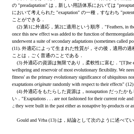
の "preadaptation" は，新しい用語体系においては "pr
において考えられた "exaptation" の一種，すなわち "potential, but
ことができる．
(2) 第1に外適応，第2に適用という順序．"Feathers, in their basic des
once this new effect was added to the function of thermoregulatio
underwent a suite of secondary adaptations (sometimes called post-
(11). 外適応によって生まれた性質が，その後，適用
ことは，ごく普通のことである．
(3) 外適応の資源は無限であり，柔軟性に富む．"[T]he enormous poo
wellspring and reservoir of most evolutionary flexibility. We need 
fitness' as the primary evolutionary significance of ubiquito
exaptations
originate
randomly with respect to their effects"
(4) 外適応をもたらした資源は，nonaptation だったかもし
い．"Exaptations . . . are not fashioned for their current role and
.; they were built in the past either as nonaptive by-products or as
Gould and Vrba (13) は，結論として次のように述べて