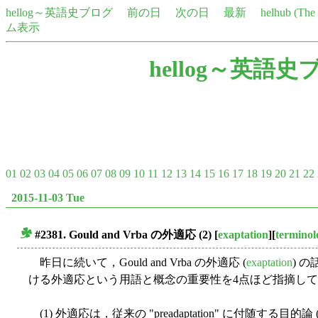
hellog～英語史ブログ
前の日
次の日
最新
helhub (Th
ム表示
hellog～英語史
01
02
03
04
05
06
07
08
09
10
11
12
13
14
15
16
17
18
19
20
21
22
2015-11-03 Tue
#2381. Gould and Vrba の外適応 (2)
[
exaptation
][
terminol
■
昨日に続いて，Gould and Vrba の外適応 (
exaptation
) の
ける外適応という用語と概念の重要性を4点ほど指摘し
(1) 外適応は，従来の "preadaptation" に付随する目的論 