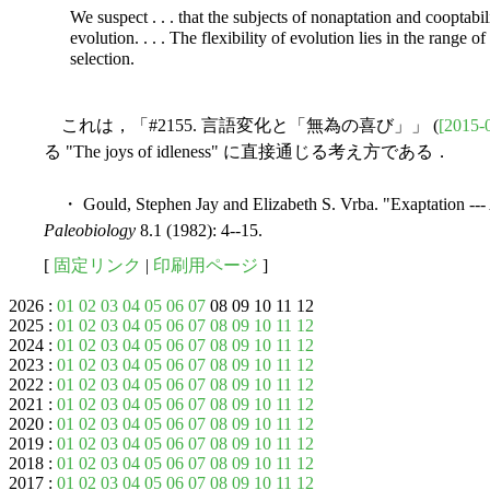
We suspect . . . that the subjects of nonaptation and cooptabi
evolution. . . . The flexibility of evolution lies in the range 
selection.
これは，「#2155. 言語変化と「無為の喜び」」 (
[2015-
る "The joys of idleness" に直接通じる考え方である．
・ Gould, Stephen Jay and Elizabeth S. Vrba. "Exaptation --- 
Paleobiology
8.1 (1982): 4--15.
[
固定リンク
|
印刷用ページ
]
2026 :
01
02
03
04
05
06
07
08 09 10 11 12
2025 :
01
02
03
04
05
06
07
08
09
10
11
12
2024 :
01
02
03
04
05
06
07
08
09
10
11
12
2023 :
01
02
03
04
05
06
07
08
09
10
11
12
2022 :
01
02
03
04
05
06
07
08
09
10
11
12
2021 :
01
02
03
04
05
06
07
08
09
10
11
12
2020 :
01
02
03
04
05
06
07
08
09
10
11
12
2019 :
01
02
03
04
05
06
07
08
09
10
11
12
2018 :
01
02
03
04
05
06
07
08
09
10
11
12
2017 :
01
02
03
04
05
06
07
08
09
10
11
12