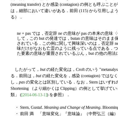
(meaning transfer) とか感染 (contagion) の例と
は，細部において違いがある．前田 (115) から引用し
る）．
ne + pas では，否定辞 ne の意味が pas の本来の
して，この but の発達では，butan の意味はそのま
されている．この例に関して興味深いのは，否定辞 n
味だけがなおも亡霊のように残っている点である．つま
た要素の意味が重畳されているぶん，but の他の用
したがって，
but
の経た変化は，Croft のいう "metan
る．前田は，
but
の経た変化を，感染 (contagion) ではなく短縮的感
し，
pas
の変化とは区別している．なお，Stern はいず
Shortening （より細かくは Clipping）の例として挙げてい
類」 (
[2014-06-13-1]
) を参照）．
・ Stern, Gustaf.
Meaning and Change of Meaning
. Blooming
・ 前田 満 「意味変化」『意味論』（中野弘三（編）） 朝