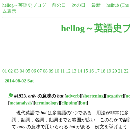
hellog～英語史ブログ
前の日
次の日
最新
helhub (Th
ム表示
hellog～英語史
01
02
03
04
05
06
07
08
09
10
11
12
13
14
15
16
17
18
19
20
21
22
2014-08-02 Sat
#1923.
only
の意味の
but
[
adverb
][
shortening
][
negative
][
ne
■
[
metanalysis
][
terminology
][
clipping
][
but
]
現代英語で
but
は多義語の1つである．用法が非常に多
詞，副詞，名詞，動詞までと範囲が広い．このなかで副
て
only
の意味で用いられる
but
がある．例文を挙げよう