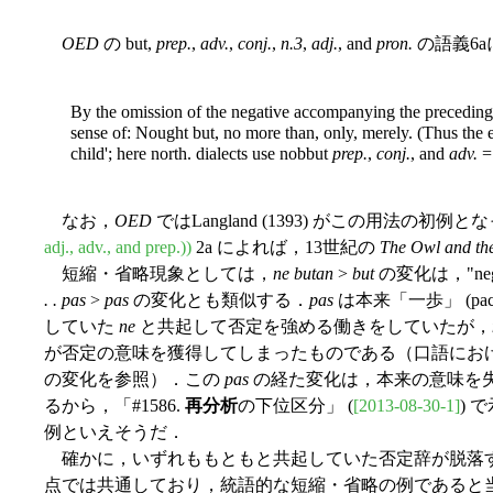
OED
の but,
prep.
,
adv.
,
conj.
,
n.3
,
adj.
, and
pron.
の語義6
By the omission of the negative accompanying the preceding v
sense of: Nought but, no more than, only, merely. (Thus the ear
child'; here north. dialects use nobbut
prep.
,
conj.
, and
adv.
= 
なお，
OED
ではLangland (1393) がこの用法の初例
adj., adv., and prep.))
2a によれば，13世紀の
The Owl and the
短縮・省略現象としては，
ne butan
>
but
の変化は，"neg
. . pas
>
pas
の変化とも類似する．
pas
は本来「一歩」 (p
していた
ne
と共起して否定を強める働きをしていたが，
が否定の意味を獲得してしまったものである（口語にお
の変化を参照）．この
pas
の経た変化は，本来の意味を
るから，「#1586.
再分析
の下位区分」 (
[2013-08-30-1]
) で
例といえそうだ．
確かに，いずれももともと共起していた否定辞が脱落
点では共通しており，統語的な短縮・省略の例であると