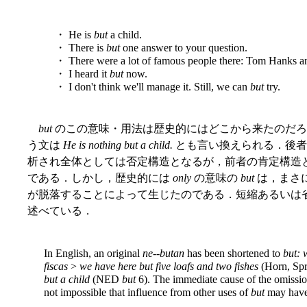
・ He is
but
a child.
・ There is
but
one answer to your question.
・ There were a lot of famous people there: Tom Hanks an
・ I heard it
but
now.
・ I don't think we'll manage it. Still, we can
but
try.
but
のこの意味・用法は歴史的にはどこから来たのだろ
う文は
He is nothing but a child.
とも言い換えられる．後
析され全体としては否定構造となるが，前者の肯定構造
である．しかし，歴史的には
only
の意味の
but
は，まさ
が脱落することによって生じたのである．短縮あるいは省略の事
述べている．
In English, an original
ne
--
butan
has been shortened to
but: 
fiscas
>
we have here but five loafs and two fishes
(Horn, Spr
but a child
(NED
but
6). The immediate cause of the omission o
not impossible that influence from other uses of
but
may have