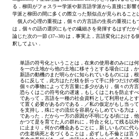
る．柳田がフォスラー学派や新言語学派から直接に影響
学派と柳田の間に多くの際立った類似点が見られること
個人の心理の重視は，個々の方言語の生長の重視にも
は，個々の語の選択にもその繊細さを発揮するはずだか
論じた次の一節 (37--38) は，事実上，言語変化にお
釈してよい．
単語の符号化ということは，在来の使用者のみ
には何
を一の土地から他の土地に移そうとする場合には，か
新語の動機のまだ明らかに知られているものには，根
るに反して，此方はただ枝を折って手に持つだけの模
個々の事物によって方言量に多少があり，個々の方言
恐らくはこの符号化の遅速，もしくはこれを防止すべ
であって，言語を一種の社会資料として利用せんとす
て置く必要があるのである．／私の仮定がもし当って
を支持し，殊にその流伝を容易ならしめている力は，
であった．だから一方の原因が不明になる頃には，他
かつて是を育てた人の群れに，符合と化して残る以外
に止まり，何かの機会あるごとに，新しいものに代ら
の生老病死と名づくることは，必ずしも不倫とは言う