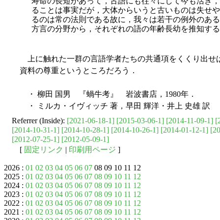
寿命の長短があって，古語にも往々にして今も活き，
ることは事実だが，大体からいうと古いものは失せや
るのは常の法則
である故に，我々は若干の例外のある
方言の分野から，それぞれの語の年齢長幼を推知する
上に触れた一群の言語学者たちの共通項をくくり出せ
資料の尊重というところだろう．
・ 柳田 国男 『蝸牛考』 岩波書店，1980年．
・ ミルカ・イヴィッチ 著，早田 輝洋・井上 史雄 訳 
Referrer (Inside):
[2021-06-18-1]
[2015-03-06-1]
[2014-11-09-1]
[
[2014-10-31-1]
[2014-10-28-1]
[2014-10-26-1]
[2014-01-12-1]
[2
[2012-07-25-1]
[2012-05-09-1]
[
固定リンク
|
印刷用ページ
]
2026 :
01
02
03
04
05
06
07
08 09 10 11 12
2025 :
01
02
03
04
05
06
07
08
09
10
11
12
2024 :
01
02
03
04
05
06
07
08
09
10
11
12
2023 :
01
02
03
04
05
06
07
08
09
10
11
12
2022 :
01
02
03
04
05
06
07
08
09
10
11
12
2021 :
01
02
03
04
05
06
07
08
09
10
11
12