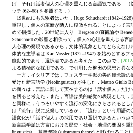
ば，それは話者個人の心理を重んじる言語観である．（
ッチ (62--68) を参照する．）
19世紀にも先駆者はいた．Hugo Schuchardt (1842
重視し，個人の革新が隣人に模倣されることによって言
めて指摘した．20世紀に入り，Bergson の直観論や Benede
Schuchardt の影響と相俟って，個人の心理を重んじ
人心理の発現であるから，文体的現象としてとらえなけ
体的な主導者は Karl Vossler (1872--1947) 
能動的であり，選択者であると考えた．この点で，
[2012
よる積極的な採用である」で引用した柳田の思想と異な
一方，イタリアでは，フォスラー学派の美的観念論の
受けた新言語学 (Neolinguistics) が生じた．Matteo Giulio 
の面々は，言語に関して実在するのは「話す個人」だけ
を切ると考えた．また，言語は美的感覚の表現として，
と同様に，うつろいやすく流行の変化にさらされるとし
は「流行」説に反発しているが，「流行」という用語の
語変化が「話す個人」の採用であり選択であるという点
新言語学派は方言における歴史・社会・地理の要因を重視し，
linguistics) ，基層理論 (substratum theory