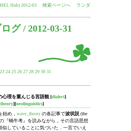
e HEL Hub)
2012-03
検索ページへ
ランダ
ブログ
/ 2012-03-31
23
24
25
26
27
28
29
30
31
個人の心理を重んじる言語観
[
dialect
]
theory
][
neolinguistics
]
を始め，
wave_theory
の各記事で
波状説
(the
げてきた．柳田の『蝸牛考』を読みながら，その言語思想
類似していることに気づいた．一言でいえ