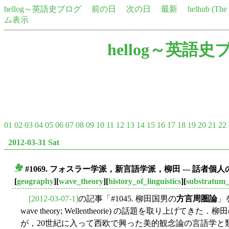
hellog～英語史ブログ
前の日
次の日
最新
helhub (Th
ム表示
hellog～英語史
01
02
03
04
05
06
07
08
09
10
11
12
13
14
15
16
17
18
19
20
21
22
2012-03-31 Sat
#1069. フォスラー学派，新言語学派，柳田 --- 話者
■
[
geography
][
wave_theory
][
history_of_linguistics
][
substratum_
[2012-03-07-1]
の記事「#1045. 柳田国男の
方言周圏論
」
wave theory; Wellentheorie) の話題を取り上
が，20世紀に入って西欧で興った美的観念論の言語学と