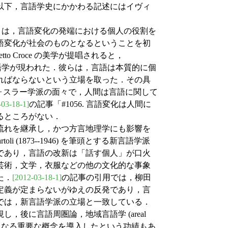
以下，言語学史にかかわる記述にはイヴィ
--1928) は，言語変化の発端における個人の役割を
語変化が社会のものとなるということを初
tto Croce の美学が提唱されると，
る言語学が現われた．彼らは，言語は本質的に個
ればならないという立場を取った．その具
を始めとするフォスラー学派の面々で，人間は言語に関して
-03-18-1]
の記事「#1056. 言語変化は人間に
るところがない．
流れを継承し，かつ方言地理学にも影響を
Bartoli (1873--1946) を筆頭とする新言語学派
であり，言語の改新は「話す個人」が口火
芸術，文学，衣服などの他の文化的な事象
た．
[2012-03-18-1]
の記事の引用では，柳田
定義が定まらないがゆえの反発であり，言
では，新言語学派の立場と一致している．
後に言語周圏論，地域言語学 (areal
) と呼ばれることになる重要な概念を導入したという功績もあ