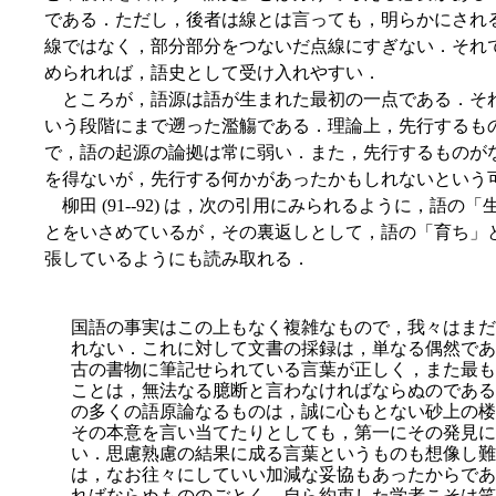
である．ただし，後者は線とは言っても，明らかにされ
線ではなく，部分部分をつないだ点線にすぎない．それ
められれば，語史として受け入れやすい．
ところが，語源は語が生まれた最初の一点である．そ
いう段階にまで遡った濫觴である．理論上，先行するも
で，語の起源の論拠は常に弱い．また，先行するものが
を得ないが，先行する何かがあったかもしれないという
柳田 (91--92) は，次の引用にみられるように，語
とをいさめているが，その裏返しとして，語の「育ち」
張しているようにも読み取れる．
国語の事実はこの上もなく複雑なもので，我々はまだ
れない．これに対して文書の採録は，単なる偶然であ
古の書物に筆記せられている言葉が正しく，また最も
ことは，無法なる臆断と言わなければならぬのである
の多くの語原論なるものは，誠に心もとない砂上の楼
その本意を言い当てたりとしても，第一にその発見に
い．思慮熟慮の結果に成る言葉というものも想像し難
は，なお往々にしていい加減な妥協もあったからであ
ればならぬもののごとく，自ら約束した学者こそ
は笑