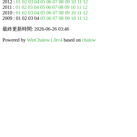
2012 :
01
02
03
04
05
06
07
08
09
10
11
12
2011 :
01
02
03
04
05
06
07
08
09
10
11
12
2010 :
01
02
03
04
05
06
07
08
09
10
11
12
2009 : 01 02 03 04
05
06
07
08
09
10
11
12
最終更新時間: 2026-06-26 03:46
Powered by
WinChalow1.0rc4
based on
chalow