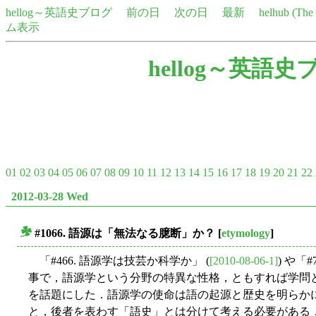
hellog～英語史ブログ
前の日
次の日
最新
helhub (Th
ム表示
hellog～英語史
01
02
03
04
05
06
07
08
09
10
11
12
13
14
15
16
17
18
19
20
21
22
2012-03-28 Wed
#1066. 語源は「無法なる臆断」か？
[
etymology
]
■
「#466. 語源学は技芸か科学か」 (
[2010-08-06-1]
) や「
事で，語源学という分野の特異な性格，ともすれば学問
を話題にした．語源学の使命は語の起源と歴史を明らか
と，後者を表わす「語史」とは分けて考える必要がある