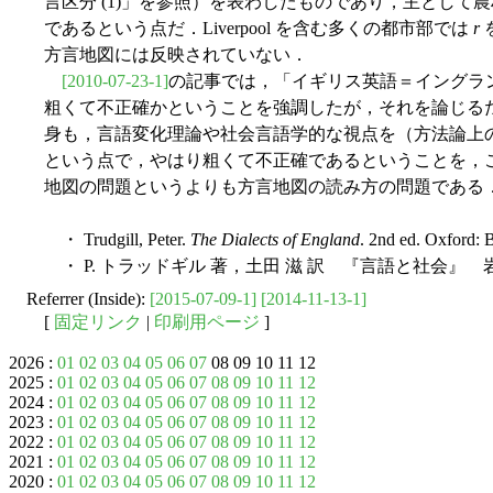
言区分 (1)」を参照）を表わしたものであり，主として
であるという点だ．Liverpool を含む多くの都市部では
r
方言地図には反映されていない．
[2010-07-23-1]
の記事では，「イギリス英語＝イングランド英
粗くて不正確かということを強調したが，それを論じる
身も，言語変化理論や社会言語学的な視点を（方法論上
という点で，やはり粗くて不正確であるということを，
地図の問題というよりも方言地図の読み方の問題である
・ Trudgill, Peter.
The Dialects of England
. 2nd ed. Oxford: 
・ P. トラッドギル 著，土田 滋 訳 『言語と社会』 岩
Referrer (Inside):
[2015-07-09-1]
[2014-11-13-1]
[
固定リンク
|
印刷用ページ
]
2026 :
01
02
03
04
05
06
07
08 09 10 11 12
2025 :
01
02
03
04
05
06
07
08
09
10
11
12
2024 :
01
02
03
04
05
06
07
08
09
10
11
12
2023 :
01
02
03
04
05
06
07
08
09
10
11
12
2022 :
01
02
03
04
05
06
07
08
09
10
11
12
2021 :
01
02
03
04
05
06
07
08
09
10
11
12
2020 :
01
02
03
04
05
06
07
08
09
10
11
12