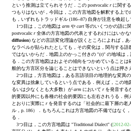
という推測は立てられそうだ．この postvocalic
r
に関する
つもりはないが，今回は，この方言地図を解釈する上で
も，いずれもトラッドギル (186--87) 自身が注意を喚
1つ目は，この地図は
arm
や
cart
等のいくつかの語に
postvocalic
r
全体の方言地図の代表とするわけにはいかな
diffusion
) などの言語変化理論が説くところによれば，ある言語変
なラベルが貼られたとしても，その変化は，関与する語
ではないからだ．地図上のかっこ付きの "(r)" の地域は
る．この方言地図はおよその傾向をつかめていることは
般的な方言区分を論じることはできないという点は押さ
2つ目は，方言地図は，ある言語項目の地理的な変異の
な変異は捨象しているという点である．例えば，この地
るいは少なくとも大多数）が
arm
において
r
を発音する
的要因以外にも各種の社会的要因にも左右されうる．例
とおりに実際に
r
を発音するのは「社会的に最下層の老
ル，p. 186）．もちろんこれは方言地図の不備ではな
る．
3つ目は，この方言地図は "Traditional Dialect" (
[2012-02-