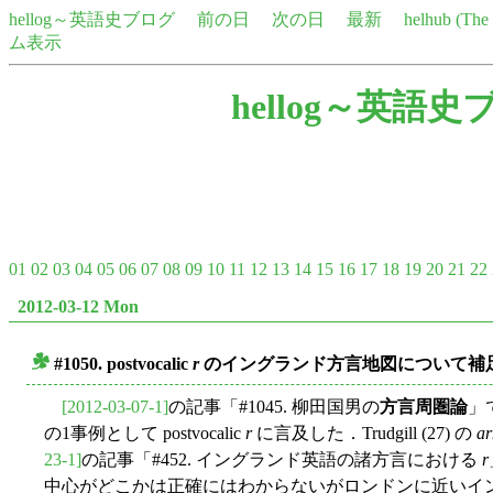
hellog～英語史ブログ
前の日
次の日
最新
helhub (Th
ム表示
hellog～英語史
01
02
03
04
05
06
07
08
09
10
11
12
13
14
15
16
17
18
19
20
21
22
2012-03-12 Mon
#1050. postvocalic
r
のイングランド方言地図について補
■
[2012-03-07-1]
の記事「#1045. 柳田国男の
方言周圏論
」
の1事例として postvocalic
r
に言及した．Trudgill (27) の
a
23-1]
の記事「#452. イングランド英語の諸方言における
r
中心がどこかは正確にはわからないがロンドンに近いイ