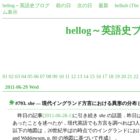
hellog～英語史ブログ
前の日
次の日
最新
helhub (Th
ム表示
hellog～英語史
01
02
03
04
05
06
07
08
09
10
11
12
13
14
15
16
17
18
19
20
21
22
2011-06-29 Wed
#793.
she
--- 現代イングランド方言における異形の分布
[
■
昨日の記事
[2011-06-28-1]
に引き続き
she
の話題．昨日
あったことを述べたが，現代英語でも方言を調べれば3
以下の地図は，20世紀半ばの時点でのイングランドにお
and Widdowson, p. 80 の地図に基づいて作成）．