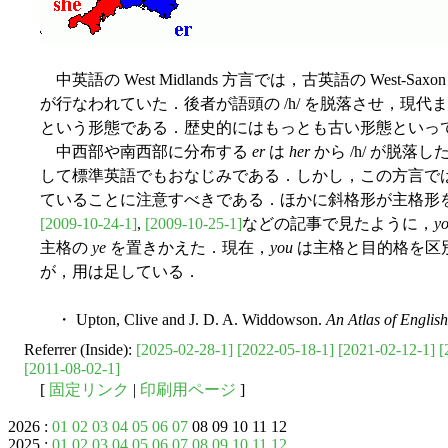
中英語の West Midlands 方言では，古英語の West-Sax
が行なわれていた．後者が語頭の /h/ を脱落させ，現
という形態である．歴史的にはもっとも古い形態といっ
中西部や南西部に分布する
er
は
her
から /h/ が脱落
して標準英語でもおなじみである．しかし，この方言で
ていることに注意すべきである．ほかに斜格形が主格形
[2009-10-24-1]
,
[2009-10-25-1]
などの記事で見たように，
y
主格の
ye
を置きかえた．現在，
you
は主格と目的格を区
が，用は足している．
・ Upton, Clive and J. D. A. Widdowson.
An Atlas of English
Referrer (Inside):
[2025-02-28-1]
[2022-05-18-1]
[2021-02-12-1]
[
[2011-08-02-1]
[
固定リンク
|
印刷用ページ
]
2026 :
01
02
03
04
05
06
07
08 09 10 11 12
2025 :
01
02
03
04
05
06
07
08
09
10
11
12