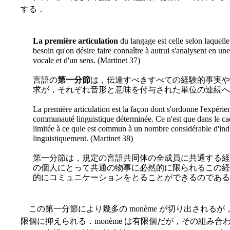
する．
La première articulation
du langage est celle selon laquelle 
besoin qu'on désire faire connaître à autrui s'analysent en u
vocale et d'un sens. (Martinet 37)
言語の
第一分節
は，伝達すべきすべての経験的事実や
求が，それぞれ音形と意味を付与された単位の連続へ
La première articulation est la façon dont s'ordonne l'expé
communauté linguistique déterminée. Ce n'est que dans le ca
limitée à ce quie est commun à un nombre considérable d'i
linguistiquement. (Martinet 38)
第一分節は，規定の言語共同体の全成員に共通する経
の個人にとって共通の物事に必然的に限られるこの経
的にコミュニケーションをとることができるのである
この第一分節により幾多の monème が切り出される
限個に抑えられる．monème は有限個だが，その組み