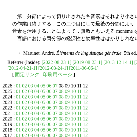
第二分節によって切り出された各音素はそれより小さ
の作業は終了する．この二つ目にして最後の分節により，せ
音素を活用することによって，無数ともいえる monème
言語における両分節の経済性と効率性ははかりしれな
・ Martinet, André.
Éléments de linguistique générale
. 5th ed
Referrer (Inside):
[2022-08-23-1]
[2019-08-23-1]
[2013-12-14-1]
[
[2012-04-21-1]
[2012-03-24-1]
[2011-06-06-1]
[
固定リンク
|
印刷用ページ
]
2026 :
01
02
03
04
05
06
07
08 09 10 11 12
2025 :
01
02
03
04
05
06
07
08
09
10
11
12
2024 :
01
02
03
04
05
06
07
08
09
10
11
12
2023 :
01
02
03
04
05
06
07
08
09
10
11
12
2022 :
01
02
03
04
05
06
07
08
09
10
11
12
2021 :
01
02
03
04
05
06
07
08
09
10
11
12
2020 :
01
02
03
04
05
06
07
08
09
10
11
12
2019 :
01
02
03
04
05
06
07
08
09
10
11
12
2018 :
01
02
03
04
05
06
07
08
09
10
11
12
2017 :
01
02
03
04
05
06
07
08
09
10
11
12