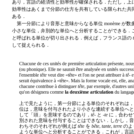
あり，言語の経済性と効率性が確保される．ただし，上
効率性はあくまで分節の仕方を共有している限られた共
ある．
第一分節により音形と意味からなる単位 monème が
小さな単位，弁別的な単位へと分析することができる．
と呼ばれる単位が切り出される．例えば，フランス語の
して捉えられる．
Chacune de ces unités de première articulation présente, nou
(ou phonique). Elle ne saurait être analysée en unités success
l'ensemble
tête
veut dire «tête» et l'on ne peut attribuer à
tê-
e
serait équivalence à «tête». Mais la forme vocale est, elle, a
chacune contribue à distinguer
tête
, par exemple, d'autres u
qu'on désignera comme
la deuxième articulation
du langage
上で見たように，第一分節による単位のそれぞれは，
位は，意味を付与されたより小さな連続する単位へと
して「頭」を意味するのであり，
tê-
と
-te
に，合わせ
別された意味を付与することはできない．しかし，音
わちそのそれぞれが例えば
tête
を
bête
,
tante
,
terre
のよ
ような単位へと分析することができる．これが，言語