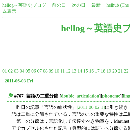
hellog～英語史ブログ
前の日
次の日
最新
helhub (Th
ム表示
hellog～英語史
01
02
03
04
05
06
07
08
09
10
11
12
13
14
15
16
17
18
19
20
21
22
2011-06-03 Fri
#767. 言語の二重分節
[
double_articulation
][
phoneme
][
ling
■
昨日の記事「言語の線状性」
[2011-06-02-1]
に引き続き
語は二重に分節されている．言語のこの重要な特性は
二
第一の分節は，言語化して伝達すべき物事を，Martinet
アでカプセル化された記号（典型的には語）へ分節する過程であ