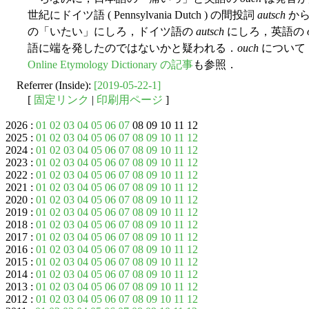
世紀にドイツ語 ( Pennsylvania Dutch ) の間投詞
autsch
から
の「いたい」にしろ，ドイツ語の
autsch
にしろ，英語の
語に端を発したのではないかと疑われる．
ouch
について
Online Etymology Dictionary の記事
も参照．
Referrer (Inside):
[2019-05-22-1]
[
固定リンク
|
印刷用ページ
]
2026 :
01
02
03
04
05
06
07
08 09 10 11 12
2025 :
01
02
03
04
05
06
07
08
09
10
11
12
2024 :
01
02
03
04
05
06
07
08
09
10
11
12
2023 :
01
02
03
04
05
06
07
08
09
10
11
12
2022 :
01
02
03
04
05
06
07
08
09
10
11
12
2021 :
01
02
03
04
05
06
07
08
09
10
11
12
2020 :
01
02
03
04
05
06
07
08
09
10
11
12
2019 :
01
02
03
04
05
06
07
08
09
10
11
12
2018 :
01
02
03
04
05
06
07
08
09
10
11
12
2017 :
01
02
03
04
05
06
07
08
09
10
11
12
2016 :
01
02
03
04
05
06
07
08
09
10
11
12
2015 :
01
02
03
04
05
06
07
08
09
10
11
12
2014 :
01
02
03
04
05
06
07
08
09
10
11
12
2013 :
01
02
03
04
05
06
07
08
09
10
11
12
2012 :
01
02
03
04
05
06
07
08
09
10
11
12