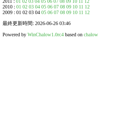
2011 :
01
02
03
04
05
06
07
08
09
10
11
12
2010 :
01
02
03
04
05
06
07
08
09
10
11
12
2009 : 01 02 03 04
05
06
07
08
09
10
11
12
最終更新時間: 2026-06-26 03:46
Powered by
WinChalow1.0rc4
based on
chalow