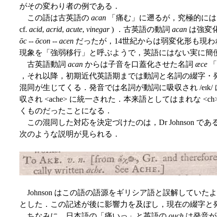
がその変わり者の例である．
この語は古英語の
acan
「痛む」に遡るが，究極的には印
cf.
acid
,
acrid
,
acute
,
vinegar
) ．古英語の動詞
acan
は強変化
ōc
--
ōcon
--
acen
だったが，14世紀からは弱変化形も現
現象を「強弱移行」と呼ぶようで，英語にはない実に簡
古英語動詞
acan
からは子音を口蓋化させた名詞
æce
「
，それ以降，初期近代英語期までは動詞と名詞の綴字・発
混同が生じてくる．発音では名詞が動詞に吸収され /eɪk
収され <ache> に統一された．本来語としてはまれな <ch
くものだったことになる．
この混同した対応を決定づけたのは，Dr Johnson であ
次のような説明が見られる．
Johnson はこの語の語源をギリシア語と誤解していたよう
とした．この記述が後に影響力を及ぼし，現在の綴字と
ちなみに，日本語の「痛いっ」と英語の
ouch
は発音が