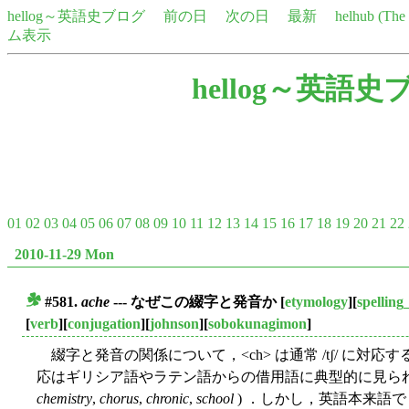
hellog～英語史ブログ
前の日
次の日
最新
helhub (Th
ム表示
hellog～英語史
01
02
03
04
05
06
07
08
09
10
11
12
13
14
15
16
17
18
19
20
21
22
2010-11-29 Mon
#581.
ache
--- なぜこの綴字と発音か
[
etymology
][
spellin
■
[
verb
][
conjugation
][
johnson
][
sobokunagimon
]
綴字と発音の関係について，<ch> は通常 /tʃ/ に対応する
応はギリシア語やラテン語からの借用語に典型的に見られ，
chemistry
,
chorus
,
chronic
,
school
) ．しかし，英語本来語で <