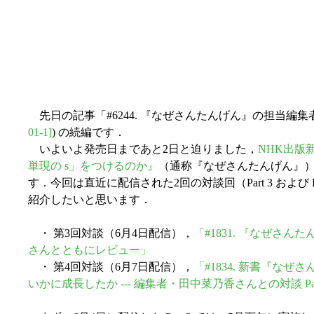
先日の記事「#6244. 『なぜさんたんげん』の担当編集
01-1]
) の続編です．
いよいよ発売日まであと2日と迫りました，
NHK出版新
単現の s」をつけるのか』
（通称『なぜさんたんげん』）に関
す．今回は直近に配信された2回の対談回（Part 3 および
紹介したいと思います．
・ 第3回対談（6月4日配信），
「#1831. 『なぜさ
さんとともにレビュー」
・ 第4回対談（6月7日配信），
「#1834. 新書『な
いかに成長したか --- 編集者・田中菜乃香さんとの対談 Par