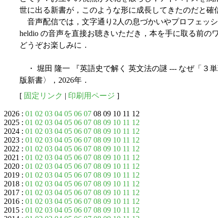
世に出る新書が，このような形に成長してきたのだと確
音声配信では，文字通り2人の息づかいやプロフェッシ
heldio の音声を直接お聴きいただき，本を手に取る
どうぞお楽しみに．
・ 堀田 隆一 『英語史で解く 英文法の謎 --- なぜ「３
版新書〉，2026年．
[
固定リンク
|
印刷用ページ
]
2026 :
01
02
03
04
05
06
07
08 09 10 11 12
2025 :
01
02
03
04
05
06
07
08
09
10
11
12
2024 :
01
02
03
04
05
06
07
08
09
10
11
12
2023 :
01
02
03
04
05
06
07
08
09
10
11
12
2022 :
01
02
03
04
05
06
07
08
09
10
11
12
2021 :
01
02
03
04
05
06
07
08
09
10
11
12
2020 :
01
02
03
04
05
06
07
08
09
10
11
12
2019 :
01
02
03
04
05
06
07
08
09
10
11
12
2018 :
01
02
03
04
05
06
07
08
09
10
11
12
2017 :
01
02
03
04
05
06
07
08
09
10
11
12
2016 :
01
02
03
04
05
06
07
08
09
10
11
12
2015 :
01
02
03
04
05
06
07
08
09
10
11
12