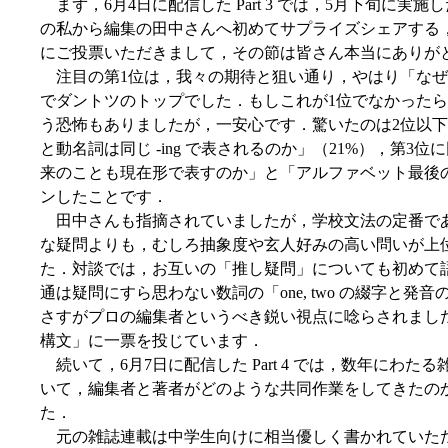
まず，6月4日に配信した Part 3 では，5月下旬に実
の私から編集の田中さんへ初めてサプライズシェアする，
にご投票いただきまして，その節は皆さん本当にありが
注目の第1位は，我々の期待と狙い通り，やはり「なぜ３単
でダントツのトップでした．もしこれが1位でなかった
う恐怖もありましたが，一安心です．驚いたのは2位以下
と動名詞は同じ -ing で表されるのか」（21%），第
来のことも現在形で表すのか」と「アルファベット最後の文
ンしたことです．
田中さんも指摘されていましたが，学校文法の定番である 
な疑問よりも，むしろ抽象度や玄人好みの高い問いが上
た．対談では，お互いの「推し疑問」についても初めて
通は疑問にすら思わない数詞の「one, two の綴字と発音の謎」
さすがプロの編集者というべき鋭い視点に唸らされました．私は「
構文」に一票を投じています．
続いて，6月7日に配信した Part 4 では，数年にわ
いて，編集者と著者がどのような共同作業をしてきたの
た．
元の雑誌連載は中学生向けに相当優しく書かれていた