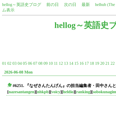
hellog～英語史ブログ
前の日
次の日
最新
helhub (Th
ム表示
hellog～英語史
01
02
03
04
05
06
07
08
09
10
11
12
13
14
15
16
17
18
19
20
21
22
2026-06-08 Mon
#6251. 『なぜさんたんげん』の担当編集者・田中さ
■
[
nazesantangen
][
nhkpb
][
voicy
][
heldio
][
ranking
][
sobokunagi