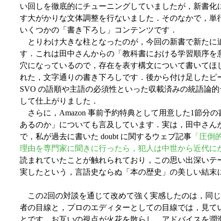
い回しを徹底的にチューニングしていましたが，新書化
す大がかりな文体調整を行ないました．そのなかで，単
いくつかの「書き下ろし」コンテンツです．
とりわけ大きな柱となったのが，今回の新書で新たに追加された
す．これは田中さんからの「教科書における学習順序を
穴になっているので，存在を表す構文について書いてほ
れた，文字通りの書き下ろしです．後から付け足したピ
SVO の語順や主語の必須性といった収載済みの統語論
して仕上がりました．
さらに，Amazon 事前予約特典として用意した1節分の書き
あるのか」についても言及しています．実は，田中さん
で，私が過去に書いた doubt に関するウェブ記事
「圧倒
理由を専門家に聞きに行ったら，犯人は中世から近代に
読まれていたことが触れられており，この思い出深いテ
実したという，言語史ならぬ「本の歴史」の美しい結末
この2回の対談を通じて改めて強く実感したのは，同じ
者の目線と，プロのエディターとしての目線では，見て
とです．お互いの視点が火花を散らし，アドバイスを潤