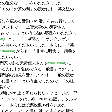
との過分なエールをいただきました．
多くの「お茶の間」の読者にも，英文法の
史を広める活動（hel活）を共に行なって
コメントです．上智大学の小河舜さん
楽しみです。」という心強い応援をいただきま
yng
) は，「〈３単現のS〉サンタンゲン
心を突いてくださいました．さらに，『英
itamura
) からも，「非常に明快で、講義を
ただいています．
家である天野優未さん (
@unt_yumi
) に
ある方にもお勧めできる一般書」とおっし
専門的な知見を活かしつつも，一般の読者
ルに書くか，という点でしたので，その狙
喜びです．
間にSNS上で寄せられたメッセージの一部
のコメントをはじめ，NHK 出版デジタルマ
ンク，さらには投票総数96件を集めた
にいたるまで，本書に関するあらゆる情報