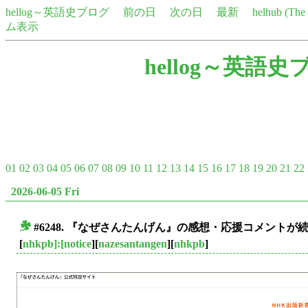
hellog～英語史ブログ
前の日
次の日
最新
helhub (Th
ム表示
hellog～英語史
01
02
03
04
05
06
07
08
09
10
11
12
13
14
15
16
17
18
19
20
21
22
2026-06-05 Fri
#6248. 『なぜさんたんげん』の感想・応援コメント
■
[
nhkpb]:[notice
][
nazesantangen
][
nhkpb
]