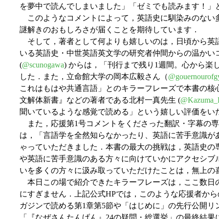
を夢中で読んでしまいました」「ゼミでも読みます！」
このようなコメントによって，英語史に馴染みのない
謎解きのおもしろさが届くことを期待しています．
そして，著者として何よりも嬉しいのは，日頃から英語
いる英語史・中世英語英文学の研究者仲間からの温かい
(
@scunogawa
) からは，「刊行まで残り1週間。心から
した．また，立命館大学の岡本広毅さん（
@gouernourofg
これはもはや共通言語」とのキラーフレーズで本書の核
文解体新書』などの著者である北村一真先生 (
@Kazuma_K
聞いているような感覚で読める」という嬉しい評価をい
また，応援第1号コメントをくださった翻訳・字幕の専門
は，「言語学を全然知らなかったり、英語に苦手意識が
ゃっていただきました．本書の最大の挑戦は，英語史の
や英語に苦手意識のある方々に向けていかにアクセシブ
いを多くの方々に汲み取っていただけたことは，無上の
本日この場で紹介できたキラーフレーズは，ここ数日の
にすぎません．上記公式HPでは，このような応援者から
ガジンで読める第1章第5節や「はじめに」の先行公開リ
「『なぜさんたんげん』24の疑問・総選挙」の最終結果