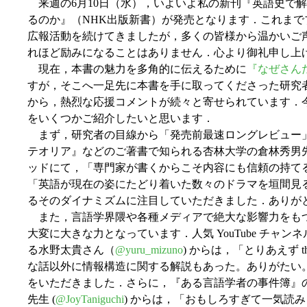
来週の6月10日（水），いよいよ私の新刊『英語史で解く 英
るのか』（NHK出版新書）が発売となります．これまでブログや 
広報活動を続けてきましたが，多くの皆様から温かいご
れほど励みになることはありません．心より御礼申し上
現在，本書の魅力を多角的に伝えるために
『なぜさん
すが，そこへ一足先に本書を手に取ってくださった研究
から，熱烈な応援コメントが続々と寄せられています．
をいくつかご紹介したいと思います．
まず，研究者の目線から「発売前最速ロングレビュー
テオリア』などのご著書で知られる杏林大学の倉林秀男
ッドにて，「専門家が書くからこそ内容にも信頼の持て
「英語が現在の姿にたどり着いた数々のドラマを垣間見
るそのダイナミズムに注目していただきました．ありが
また，言語学界隈や各種メディアで絶大な影響力をも
大変に大きな力となっています．人気 YouTube チャ
る水野太貴さん（
@yuru_mizuno
) からは，「とりあえず 
な話以外に情報構造に関する解説もあった。ありがたい
をいただきました．さらに，『ある言語学者の事件簿』
先生 (
@JoyTaniguchi
) からは，「おもしろすぎて一気読