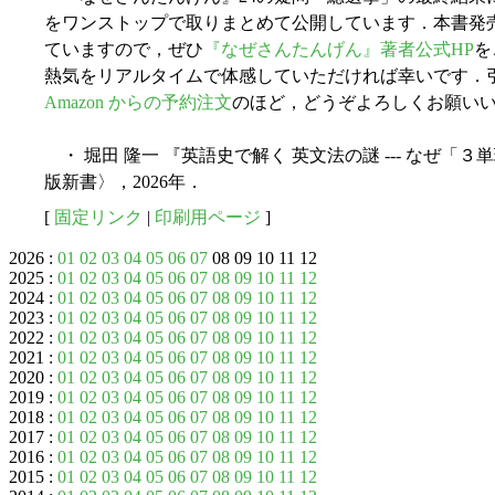
をワンストップで取りまとめて公開しています．本書発
ていますので，ぜひ
『なぜさんたんげん』著者公式HP
を
熱気をリアルタイムで体感していただければ幸いです．
Amazon からの予約注文
のほど，どうぞよろしくお願い
・ 堀田 隆一 『英語史で解く 英文法の謎 --- なぜ「３
版新書〉，2026年．
[
固定リンク
|
印刷用ページ
]
2026 :
01
02
03
04
05
06
07
08 09 10 11 12
2025 :
01
02
03
04
05
06
07
08
09
10
11
12
2024 :
01
02
03
04
05
06
07
08
09
10
11
12
2023 :
01
02
03
04
05
06
07
08
09
10
11
12
2022 :
01
02
03
04
05
06
07
08
09
10
11
12
2021 :
01
02
03
04
05
06
07
08
09
10
11
12
2020 :
01
02
03
04
05
06
07
08
09
10
11
12
2019 :
01
02
03
04
05
06
07
08
09
10
11
12
2018 :
01
02
03
04
05
06
07
08
09
10
11
12
2017 :
01
02
03
04
05
06
07
08
09
10
11
12
2016 :
01
02
03
04
05
06
07
08
09
10
11
12
2015 :
01
02
03
04
05
06
07
08
09
10
11
12