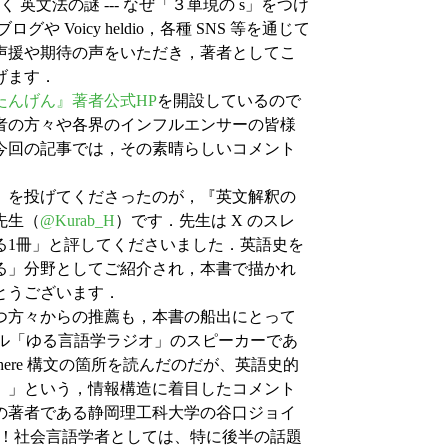
文法の謎 --- なぜ「３単現の s」をつけ
Voicy heldio，各種 SNS 等を通じて
声援や期待の声をいただき，著者としてこ
げます．
たんげん』著者公式HP
を開設しているので
者の方々や各界のインフルエンサーの皆様
今回の記事では，その素晴らしいコメント
」を投げてくださったのが，『英文解釈の
先生（
@Kurab_H
）です．先生は X のスレ
る1冊」と評してくださいました．英語史を
る」分野としてご紹介され，本書で描かれ
とうございます．
つ方々からの推薦も，本書の船出にとって
ンネル「ゆる言語学ラジオ」のスピーカーであ
there 構文の箇所を読んだのだが、英語史的
。」という，情報構造に着目したコメント
の著者である静岡理工科大学の谷口ジョイ
み！社会言語学者としては、特に後半の話題