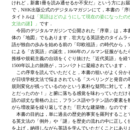
けれど，新書1冊を読み通せるか不安だ」という方にお
で，NHK出版公式のデジタルマガジンにて，本書の「
タイトルは
「英語はどのようにして現在の姿になったの
文法の謎】」
です．
今回のデジタルマガジンで公開された「序章」は，本
体の「地図」でもあります．壮大なる英語史のタイムラ
語が独自の歩みを始める前の「印欧祖語」の時代から，
による「古英語」の誕生，1066年のノルマン征服がも
推移や規範主義の台頭をくぐり抜けた「近代英語」を経て
1500年以上の旅路が，コンパクトに凝縮されています．
この序章を読んでいただくと，本書の狙いがよく分か
が日頃学校文法で悩まされている「スペリングと発音の
規則変化が残っているのかという素朴な疑問に対して，
とだったのか！」と腑に落ちる感覚を味わっていただけ
語の頑丈な骨格の上に，フランス語やラテン語の要素を
がら増改築を繰り返してきた「巨大な建築物」なのです
本書の目的は，単に過去の歴史的事実を羅列すること
る英文法の「例外」や「謎」を歴史の流れの中に正しく
を上げ，納得しながら英語を学んでいただくことにあり