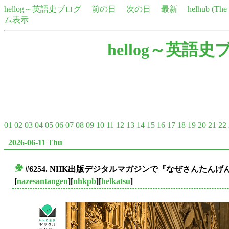
hellog～英語史ブログ
前の日
次の日
最新
helhub (Th
ム表示
hellog～英語史
01
02
03
04
05
06
07
08
09
10
11
12
13
14
15
16
17
18
19
20
21
22
2026-06-11 Thu
#6254. NHK出版デジタルマガジンで『なぜさんたん
■
[
nazesantangen
][
nhkpb
][
helkatsu
]