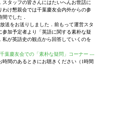
，スタッフの皆さんにはたいへんお世話に
りわけ懇親会では千葉慶友会内外からの参
時間でした．
o の生放送をお送りしました．前もって運営スタ
に参加予定者より「英語に関する素朴な疑
，私が英語史の観点から回答していくのを
8. 千葉慶友会での「素朴な疑問」コーナー ---
お時間のあるときにお聴きください（1時間