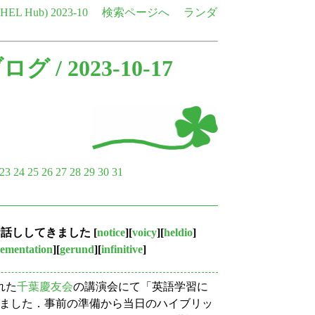
e HEL Hub)
2023-10
検索ページへ
ランダ
ブログ
/ 2023-10-17
23
24
25
26
27
28
29
30
31
をお話ししてきました
[
notice
][
voicy
][
heldio
]
ementation
][
gerund
][
infinitive
]
れた
千葉慶友会
の講演会にて「英語学習に
ししました．事前の準備から当日のハイブリッ