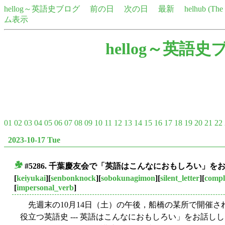
hellog～英語史ブログ
前の日
次の日
最新
helhub (Th
ム表示
hellog～英語史
01
02
03
04
05
06
07
08
09
10
11
12
13
14
15
16
17
18
19
20
21
22
2023-10-17 Tue
#5286. 千葉慶友会で「英語はこんなにおもしろい」
■
[
keiyukai
][
senbonknock
][
sobokunagimon
][
silent_letter
][
compl
[
impersonal_verb
]
先週末の10月14日（土）の午後，船橋の某所で開催さ
役立つ英語史 --- 英語はこんなにおもしろい」をお話