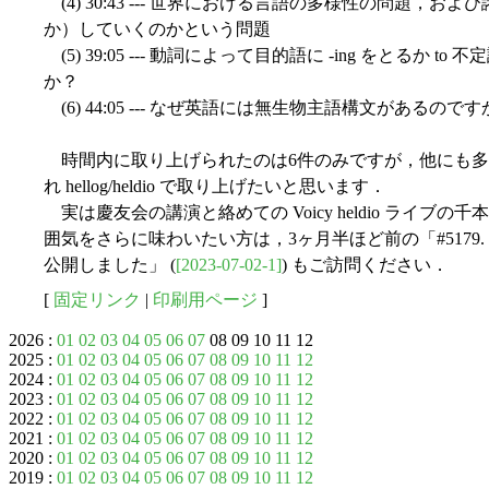
(4) 30:43 --- 世界における言語の多様性の問題，
か）していくのかという問題
(5) 39:05 --- 動詞によって目的語に -ing をとるか
か？
(6) 44:05 --- なぜ英語には無生物主語構文があるので
時間内に取り上げられたのは6件のみですが，他にも多
れ hellog/heldio で取り上げたいと思います．
実は慶友会の講演と絡めての Voicy heldio ライ
囲気をさらに味わいたい方は，3ヶ月半ほど前の「#5179
公開しました」 (
[2023-07-02-1]
) もご訪問ください．
[
固定リンク
|
印刷用ページ
]
2026 :
01
02
03
04
05
06
07
08 09 10 11 12
2025 :
01
02
03
04
05
06
07
08
09
10
11
12
2024 :
01
02
03
04
05
06
07
08
09
10
11
12
2023 :
01
02
03
04
05
06
07
08
09
10
11
12
2022 :
01
02
03
04
05
06
07
08
09
10
11
12
2021 :
01
02
03
04
05
06
07
08
09
10
11
12
2020 :
01
02
03
04
05
06
07
08
09
10
11
12
2019 :
01
02
03
04
05
06
07
08
09
10
11
12