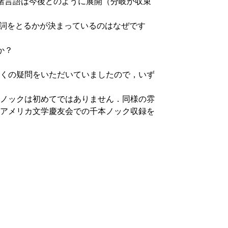
および諸言語は今後どのように展開（分岐か収束
 to 不定詞をとるかが決まっているのはなぜです
すか？
くの疑問をいただいていましたので，いず
ブの千本ノックは初めてではありません．同様の雰
. アメリカ文学慶友会での千本ノック収録を