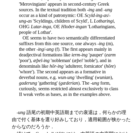
'Merovingians' appears in second-century Greek
sources. In the textual tradition both -
ing
and -
ung
occur as a kind of patronymic: OE
Scyld-ing-as
/-
ung-as
'Scyldings, children of Scyld', L
Lotharingi
,
OHG
Lutar-inga
, OE
Hloðer-ingan
'Lotharingians,
people of Lothar'.
OE seems to have two semantically differentiated
suffixes from this one source, one always -
ing
(m),
the other -
ing
/-
ung
(f). The first appears mainly in
deadjectival formations like
ierm-ing
'pauper' (
earm
'poor'),
æþel-ing
'nobleman' (
æþel
'noble'), and in
denominals like
hōr-ing
'adulterer, fornicator' (
hōre
)
'whore'). The second appears as a formative in
deverbal nouns, e.g.
wun-ung
'dwelling' (
wunian
),
gaderung
'gathering' (
gæderian
). The -
ung
form,
curiously, seems restricted almost exclusively to class
II weak verbs as bases, as in the examples above.
-
ung
語尾の初期中英語期までの衰退は，何らかの理
由で付く基体を選り好みしており，適用範囲が狭かった
からなのだろうか．