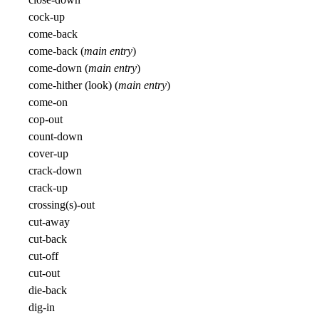
cock-up
come-back
come-back (
main entry
)
come-down (
main entry
)
come-hither (look) (
main entry
)
come-on
cop-out
count-down
cover-up
crack-down
crack-up
crossing(s)-out
cut-away
cut-back
cut-off
cut-out
die-back
dig-in