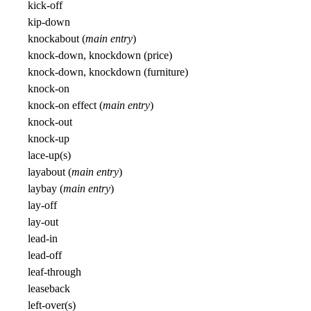
kick-off
kip-down
knockabout (
main entry
)
knock-down, knockdown (price)
knock-down, knockdown (furniture)
knock-on
knock-on effect (
main entry
)
knock-out
knock-up
lace-up(s)
layabout (
main entry
)
laybay (
main entry
)
lay-off
lay-out
lead-in
lead-off
leaf-through
leaseback
left-over(s)