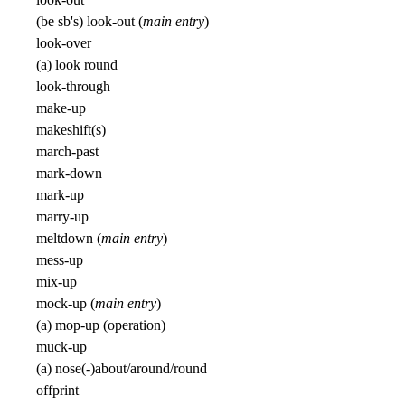
(be sb's) look-out (
main entry
)
look-over
(a) look round
look-through
make-up
makeshift(s)
march-past
mark-down
mark-up
marry-up
meltdown (
main entry
)
mess-up
mix-up
mock-up (
main entry
)
(a) mop-up (operation)
muck-up
(a) nose(-)about/around/round
offprint