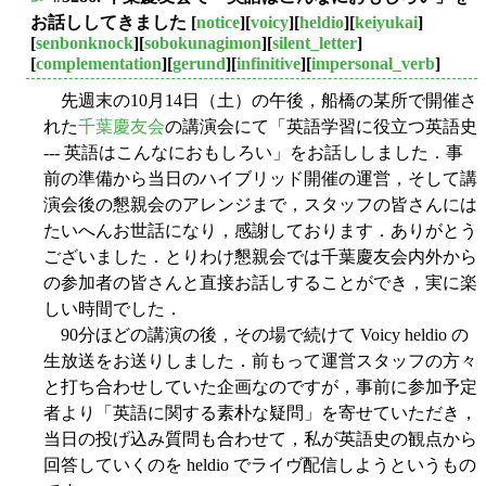
■
お話ししてきました
[
notice
][
voicy
][
heldio
][
keiyukai
]
[
senbonknock
][
sobokunagimon
][
silent_letter
]
[
complementation
][
gerund
][
infinitive
][
impersonal_verb
]
先週末の10月14日（土）の午後，船橋の某所で開催さ
れた
千葉慶友会
の講演会にて「英語学習に役立つ英語史
--- 英語はこんなにおもしろい」をお話ししました．事
前の準備から当日のハイブリッド開催の運営，そして講
演会後の懇親会のアレンジまで，スタッフの皆さんには
たいへんお世話になり，感謝しております．ありがとう
ございました．とりわけ懇親会では千葉慶友会内外から
の参加者の皆さんと直接お話しすることができ，実に楽
しい時間でした．
90分ほどの講演の後，その場で続けて Voicy heldio の
生放送をお送りしました．前もって運営スタッフの方々
と打ち合わせしていた企画なのですが，事前に参加予定
者より「英語に関する素朴な疑問」を寄せていただき，
当日の投げ込み質問も合わせて，私が英語史の観点から
回答していくのを heldio でライヴ配信しようというもの