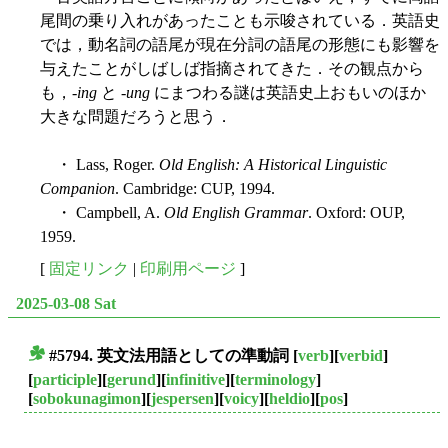
尾間の乗り入れがあったことも示唆されている．英語史
では，動名詞の語尾が現在分詞の語尾の形態にも影響を
与えたことがしばしば指摘されてきた．その観点から
も，-
ing
と -
ung
にまつわる謎は英語史上おもいのほか
大きな問題だろうと思う．
・ Lass, Roger.
Old English: A Historical Linguistic
Companion
. Cambridge: CUP, 1994.
・ Campbell, A.
Old English Grammar
. Oxford: OUP,
1959.
[
固定リンク
|
印刷用ページ
]
2025-03-08 Sat
#5794. 英文法用語としての
準動詞
[
verb
][
verbid
]
■
[
participle
][
gerund
][
infinitive
][
terminology
]
[
sobokunagimon
][
jespersen
][
voicy
][
heldio
][
pos
]