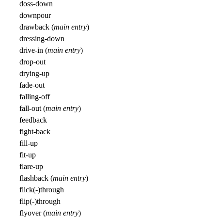
doss-down
downpour
drawback (
main entry
)
dressing-down
drive-in (
main entry
)
drop-out
drying-up
fade-out
falling-off
fall-out (
main entry
)
feedback
fight-back
fill-up
fit-up
flare-up
flashback (
main entry
)
flick(-)through
flip(-)through
flyover (
main entry
)