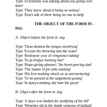
Type 'Everybody was talking about
you going over
there'
Type 'They knew about
it being
so serious'
Type 'Don't talk of
there being
no one to help'
THE OBJECT OF THE FORM IN -
ING
A.
Object before the form in -ing
Type 'Thou desirest
the kynges mordryng
'
Type 'Excuse
his throwing
into the water'
Type 'Restrayne yow of
vengeance taking
'
Type 'To
þi broþur burieng
fare''
Type '
Hope-giving
phrases'; 'his
heart-percing
dart'
Type 'The maner of
þis arke-making
'
Type '
His love-making
struck us as unconvincing'
Type 'To be present at
the iudgement geuing
'
Type 'In
dyteys-making
she bare the pryse'
B.
Object after the form in -ing
Type 'A daye was limited
for justifying of the bill
'
Type 'Wenches sitt in the shade
syngyng of ballads
'