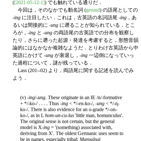
(
[2021-05-12-1]
) でも触れている通りだ．
今回は，そのなかでも動名詞 (
gerund
) の語尾としての
-
ing
に注目したい．これは，古英語の名詞語尾 -
ing
，あ
るいは間接的に -
ung
に遡ることが知られている．とこ
ろが，-
ing
と -
ung
の両語尾の古英語での分布を観察し
たり，さらに遡った起源・発達を考慮すると，形態音韻
論的にはなかなか複雑なようだ．とりわけ古英語から中
英語にかけて -
ung
が衰退し，-
ing
一辺倒になっていっ
た過程について，謎が残っている．
Lass (201--02) より，両語尾に関する記述を読んでみ
よう．
(v) -
ing
/-
ung
. These originate in an IE /n/-formative
+ */-ko-/ . . . . Thus -
ing
< */-en-ko-/, -
ung
< */-n̥-
ko-/. There is also evidence
for an
o
-grade */-on-
ko-/, as in L
hom-un-cu-lus
'little man, homunculus'.
The original sense is not certain, but the general
model is X-
ing
= '(something) associated with,
deriving from X'. The oldest Germanic uses seem to
be in names, especially tribal:
Marouíngi