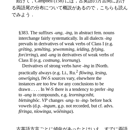
続けて，Campbell (158) には，古英語の方言間におけ
る両語尾の分布について概説があるので，こちらも読ん
でみよう．
§383. The suffixes -
ung
, -
ing
, in abstract fem. nouns
interchange fairly systematically. In all dialects -
ing
prevails in derivatives of weak verbs of Class I (e.g.
grēting
,
ȝemēting
,
ȝewemming
,
ielding
,
fylȝing
,
forċirring
), and -
ung
in derivatives of weak verbs of
Class II (e.g.
costnung
,
leornung
).
Derivatives of strong verbs have -
ing
in lNorth.
2
practically always (e.g. Li., Ru.
flōwing
,
lesing
,
onwrīging
), lW-S sources vary, elsewhere the
instances are too few for any conclusions to be
drawn . . . . In W-S there is a tendency to prefer -
ing
to -
ung
in compounds, e.g.
leorningcniht
,
bletsingbōc
.
VP
changes -
ung
- to -
ing
- before back
vowels (d.p. -
ingum
, g.p. not recorded, but cf. advs.
fēringa
,
nīowinga
,
wōēninga
).
古英語方言ごとに傾向があったとはいえ，すでに両語