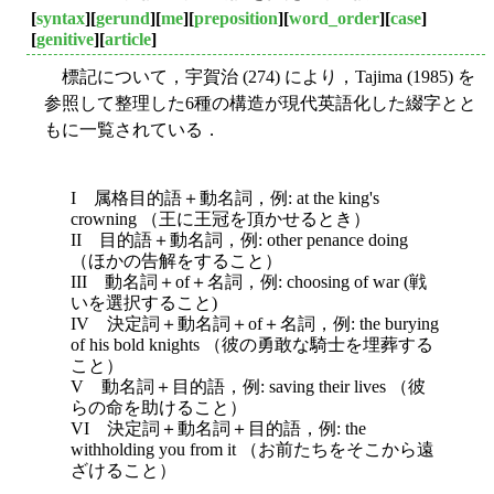
[
syntax
][
gerund
][
me
][
preposition
][
word_order
][
case
]
[
genitive
][
article
]
標記について，宇賀治 (274) により，Tajima (1985) を
参照して整理した6種の構造が現代英語化した綴字とと
もに一覧されている．
I 属格目的語＋動名詞，例: at the king's
crowning （王に王冠を頂かせるとき）
II 目的語＋動名詞，例: other penance doing
（ほかの告解をすること）
III 動名詞＋of＋名詞，例: choosing of war (戦
いを選択すること)
IV 決定詞＋動名詞＋of＋名詞，例: the burying
of his bold knights （彼の勇敢な騎士を埋葬する
こと）
V 動名詞＋目的語，例: saving their lives （彼
らの命を助けること）
VI 決定詞＋動名詞＋目的語，例: the
withholding you from it （お前たちをそこから遠
ざけること）