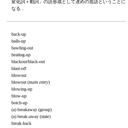
変化詞＋動詞」の語形成として遅めの造語ということに
なる．
back-up
balls-up
bawling-out
beating-up
blackout/black-out
blast-off
blowout
blowout (
main entry
)
blowing-up
blow-up
botch-up
(a) breakaway (group)
(a) break-away (state)
break-back