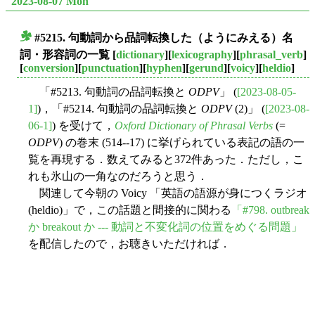
2023-08-07 Mon
#5215. 句動詞から品詞転換した（ようにみえる）名
■
詞・形容詞の一覧
[
dictionary
][
lexicography
][
phrasal_verb
]
[
conversion
][
punctuation
][
hyphen
][
gerund
][
voicy
][
heldio
]
「#5213. 句動詞の品詞転換と
ODPV
」 (
[2023-08-05-
1]
)，「#5214. 句動詞の品詞転換と
ODPV
(2)」 (
[2023-08-
06-1]
) を受けて，
Oxford Dictionary of Phrasal Verbs
(=
ODPV
) の巻末 (514--17) に挙げられている表記の語の一
覧を再現する．数えてみると372件あった．ただし，こ
れも氷山の一角なのだろうと思う．
関連して今朝の Voicy 「英語の語源が身につくラジオ
(heldio)」で，この話題と間接的に関わる
「#798. outbreak
か breakout か --- 動詞と不変化詞の位置をめぐる問題」
を配信したので，お聴きいただければ．