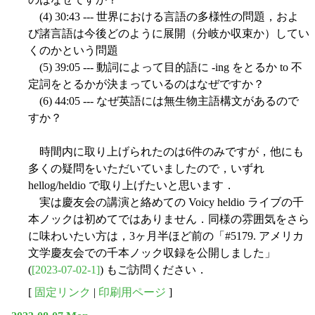
(4) 30:43 --- 世界における言語の多様性の問題，およ
び諸言語は今後どのように展開（分岐か収束か）してい
くのかという問題
(5) 39:05 --- 動詞によって目的語に -ing をとるか to 不
定詞をとるかが決まっているのはなぜですか？
(6) 44:05 --- なぜ英語には無生物主語構文があるので
すか？
時間内に取り上げられたのは6件のみですが，他にも
多くの疑問をいただいていましたので，いずれ
hellog/heldio で取り上げたいと思います．
実は慶友会の講演と絡めての Voicy heldio ライブの千
本ノックは初めてではありません．同様の雰囲気をさら
に味わいたい方は，3ヶ月半ほど前の「#5179. アメリカ
文学慶友会での千本ノック収録を公開しました」
(
[2023-07-02-1]
) もご訪問ください．
[
固定リンク
|
印刷用ページ
]