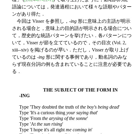
語論については，発達過程において様々な語順やパター
ンがあり得た．
今回は Visser を参照し，-
ing
形に意味上の主語が明示
される場合と，意味上の目的語が明示される場合につい
て，歴史的な統語パターンを挙げたい．各パターンにつ
いて，Visser が節を立てているので，その目次 (Vol. 2,
xiii--xiv) を掲げるのが早い．ただし，Visser が取り上げ
ているのは -
ing
形に関する事例であり，動名詞のみな
らず現在分詞の例も含まれていることに注意が必要であ
る．
THE SUBJECT OF THE FORM IN
-ING
Type 'They doubted the truth of
the boy's being dead
'
Type 'It's a curious thing
your saying that
'
Type 'From
the arysing of the sonne
'
Type 'At
the sun rising
'
Type 'I hope it's all right
me coming in
'