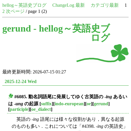
hellog～英語史ブログ
ChangeLog 最新
カテゴリ最新
1
2
次ページ
/ page 1 (2)
gerund -
hellog～英語史ブ
ログ
最終更新時間: 2026-07-15 01:27
2025-12-24 Wed
#6085. 動名詞語尾に発展してゆく古英語の -
ing
あるい
■
は -
ung
の起源
[
suffix
][
indo-european
][
oe
][
gerund
]
[
participle
][
oe_dialect
]
英語の -
ing
語尾には様々な役割があり，異なる起源
のものも多い．これについては「#4398. -
ing
の英語史」