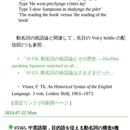
Type 'He went
prechynge cristes lay
'
Type 'I slow Sampsoun in
shakynge the piler
'
'The reading the book' versus 'the reading of the
book'
動名詞の統語論と関連して，先日の Voicy heldio の配
信回2つも参照．
・
「#1150. 動名詞の統語論とその歴史 --- His/Him
speaking Japanese surprised us all.」
・
「#1151. 動名詞の統語論はさまざまだった」
・ Visser, F. Th.
An Historical Syntax of the English
Language
. 3 vols. Leiden: Brill, 1963--1973.
[
固定リンク
|
印刷用ページ
]
2024-07-22 Mon
#5565. 中英語期，目的語を従える動名詞の構造6種
■