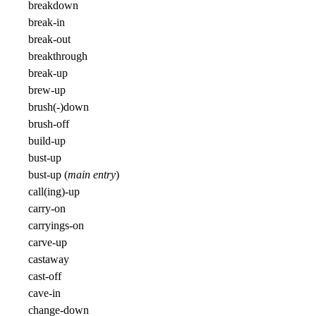
breakdown
break-in
break-out
breakthrough
break-up
brew-up
brush(-)down
brush-off
build-up
bust-up
bust-up (
main entry
)
call(ing)-up
carry-on
carryings-on
carve-up
castaway
cast-off
cave-in
change-down