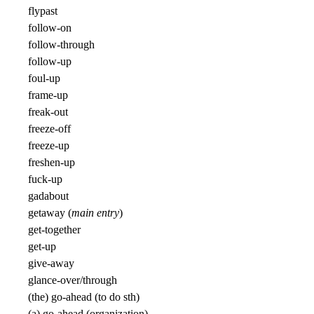
flypast
follow-on
follow-through
follow-up
foul-up
frame-up
freak-out
freeze-off
freeze-up
freshen-up
fuck-up
gadabout
getaway (
main entry
)
get-together
get-up
give-away
glance-over/through
(the) go-ahead (to do sth)
(a) go-ahead (organization)