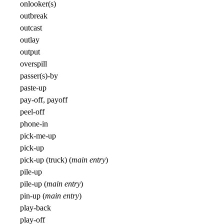
onlooker(s)
outbreak
outcast
outlay
output
overspill
passer(s)-by
paste-up
pay-off, payoff
peel-off
phone-in
pick-me-up
pick-up
pick-up (truck) (
main entry
)
pile-up
pile-up (
main entry
)
pin-up (
main entry
)
play-back
play-off