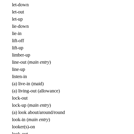
let-down
let-out
let-up
lie-down
lie-in
lift-off
lift-up
limber-up
line-out (
main entry
)
line-up
listen-in
(a) live-in (maid)
(a) living-out (allowance)
lock-out
lock-up (
main entry
)
(a) look about/around/round
look-in (
main entry
)
looker(s)-on
look-out