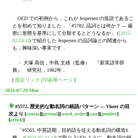
OED
での初例から，これが Jespersen の造語であるこ
とを初めて知りました．「#5782. 品詞とは何か？ --- 厳
密に形態を基準にして分類するとどうなるか」 (
[2025-
02-24-1]
) で紹介した Jespersen の品詞論との関連から
も，興味深い事実です．
・ 大塚 高信，中島 文雄（監修） 『新英語学辞
典』 研究社，1982年．
[
固定リンク
|
印刷用ページ
]
2024-07-29 Mon
#5572. 歴史的な動名詞の統語パターン --- Visser の目
■
次より
[
syntax
][
gerund
][
word_order
][
case
][
genitive
]
[
article
]
「#5565. 中英語期，目的語を従える動名詞の構造6
種」 (
[2024-07-22-1]
) で取り上げたように，動名詞の統