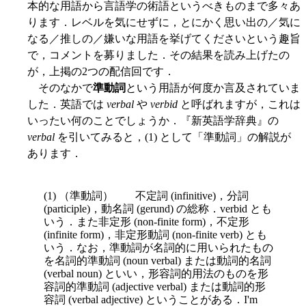
本的な用語から言語学の術語というべきものまで多々あ
ります．レベルを気にせずに，とにかく思い出の／気に
なる／推しの／嫌いな用語を挙げてくださいという趣旨
で，コメントを募りました．その結果を読み上げたの
が，上掲の2つの配信回です．
そのなかで
準動詞
という用語が何度か言及されていま
した．英語では
verbal
や
verbid
と呼ばれますが，これは
いったい何のことでしょうか．『新英語学辞典』の
verbal
を引いてみると，(1) として「準動詞」の解説が
あります．
(1) （準動詞） 不定詞 (infinitive)，分詞
(participle)，動名詞 (gerund) の総称．verbid とも
いう．また非定形 (non-finite form)，不定形
(infinite form)，非定形動詞 (non-finite verb) とも
いう．なお，準動詞が名詞的に用いられたもの
を名詞的準動詞 (noun verbal) または動詞的名詞
(verbal noun) といい，形容詞的用法のものを形
容詞的準動詞 (adjective verbal) または動詞的形
容詞 (verbal adjective) ということがある．I'm