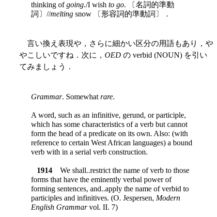
thinking of
going
./I wish
to go
. 〔名詞的準動
詞〕//
melting
snow 〔形容詞的準動詞〕．
言い換え表現や，さらに細かい区分の用語もあり，や
やこしいですね．次に，
OED
の verbid (NOUN) を引い
てみましょう．
Grammar
. Somewhat
rare
.
A word, such as an infinitive, gerund, or participle,
which has some characteristics of a verb but cannot
form the head of a predicate on its own. Also: (with
reference to certain West African languages) a bound
verb with in a serial verb construction.
1914
We shall..restrict the name of verb to those
forms that have the eminently verbal power of
forming sentences, and..apply the name of verbid to
participles and infinitives. (O. Jespersen,
Modern
English Grammar
vol. II. 7)
. . . .