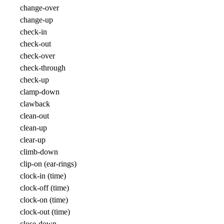
change-over
change-up
check-in
check-out
check-over
check-through
check-up
clamp-down
clawback
clean-out
clean-up
clear-up
climb-down
clip-on (ear-rings)
clock-in (time)
clock-off (time)
clock-on (time)
clock-out (time)
close-down