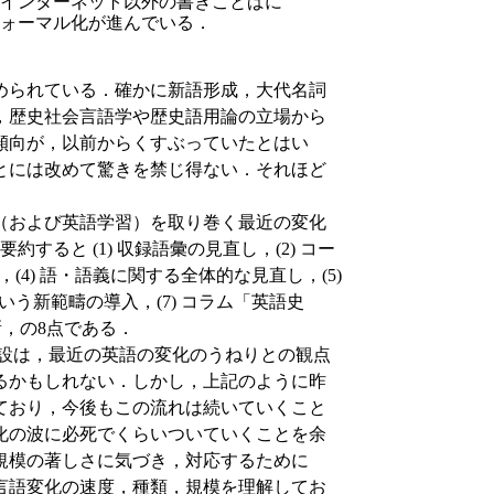
インターネット以外の書きことばに
ォーマル化が進んでいる．
められている．確かに新語形成，大代名詞
，歴史社会言語学や歴史語用論の立場から
傾向が，以前からくすぶっていたとはい
とには改めて驚きを禁じ得ない．それほど
（および英語学習）を取り巻く最近の変化
ると (1) 収録語彙の見直し，(2) コー
(4) 語・語義に関する全体的な見直し，(5)
いう新範疇の導入，(7) コラム「英語史
新，の8点である．
設は，最近の英語の変化のうねりとの観点
るかもしれない．しかし，上記のように昨
ており，今後もこの流れは続いていくこと
化の波に必死でくらいついていくことを余
規模の著しさに気づき，対応するために
言語変化の速度，種類，規模を理解してお