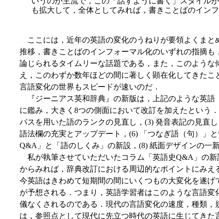
いうのが主流で，この「話すように書く」スタイルが
も拡大して，全体としてみれば，書きことばのインフ
ここには，近年の英語の変化のうねりが要領よくまと
推移，書きことばのインフォーマル化のいずれの指摘も
論じられるタイムリーな話題である，また，このような
え，このわずか数年ほどの間に著しく顕在化してきたこ
言語変化の世界もスピードが速いのだ．
『ジーニアス英和辞典』の新版は，上記のような英語
に鑑み，大きく8つの側面において改訂を加えたという．要約す
パスを用いた語のランクの見直し，(3) 発音表記の見直し，
語法欄の充実とアップデート，(6) 「つなぎ語（句）」と
Q&A」と「語のしくみ」の新設，(8) 紙面デザインの一
私が執筆させていただいたコラム「英語史Q&A」の新
からみれば，辞典改訂における周辺的なポイントにみえ
今英語はきわめて短期間の間にいくつもの大変化を遂げ
が予想される．つまり，英語学習者はこのような言語変
儀なくされるのである．現代の言語変化の速度，種類，
は，参照点として現代に先立つ時代の英語に生じてきた