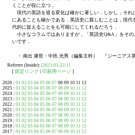
くことが役に立つ．
現代の英語を巡る変化は確かに著しい．しかし，それ
にあることも確かである．英語史に親しむことは，現代
代的に捉えることをも可能にしてくれるだろう．
小さなコラムではありますが，「英語史Q&A」をその
いです．
・ 南出 康世・中邑 光男（編集主幹） 『ジーニアス英
Referrer (Inside):
[2023-01-22-1]
[
固定リンク
|
印刷用ページ
]
2026 :
01
02
03
04
05
06
07
08 09 10 11 12
2025 :
01
02
03
04
05
06
07
08
09
10
11
12
2024 :
01
02
03
04
05
06
07
08
09
10
11
12
2023 :
01
02
03
04
05
06
07
08
09
10
11
12
2022 :
01
02
03
04
05
06
07
08
09
10
11
12
2021 :
01
02
03
04
05
06
07
08
09
10
11
12
2020 :
01
02
03
04
05
06
07
08
09
10
11
12
2019 :
01
02
03
04
05
06
07
08
09
10
11
12
2018 :
01
02
03
04
05
06
07
08
09
10
11
12
2017 :
01
02
03
04
05
06
07
08
09
10
11
12