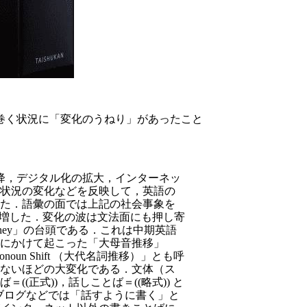
巻く状況に「変化のうねり」があったこと
以降，デジタル化の拡大，インターネッ
状況の変化などを反映して，英語の
た．語彙の面では上記の社会事象を
）が激増した．変化の波は文法面にも押し寄
they」の台頭である．これは中期英語
半）にかけて起こった「大母音推移」
at Pronoun Shift （大代名詞推移）」とも呼
ないほどの大変化である．文体（ス
(正式))，話しことば＝((略式)) と
やブログなどでは「話すように書く」と