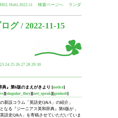
e HEL Hub)
2022-11
検索ページへ
ランダ
ブログ
/ 2022-11-15
23
24
25
26
27
28
29
30
英和辞典』第6版のまえがきより
[
notice
]
vs
][
singular_they
][
net_speak
][
genius6
]
版の新設コラム「英語史Q&A」の紹介」
版となる『ジーニアス英和辞典』第6版が，
「英語史Q&A」を寄稿させていただいていま