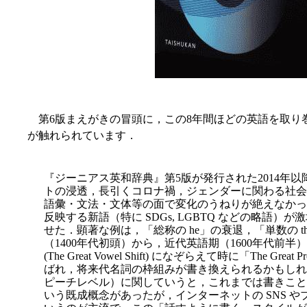
第6版まえがきの冒頭に，この8年間ほどの英語を取り
が触れられています．
『ジーニアス英和辞典』第5版が発行された2014年
トの浸透，長引くコロナ禍，ジェンダーに関わる社会
語彙・文法・文体等の面で変化のうねりが絶えなかっ
反映する新語（特に SDGs, LGBTQ などの略語
せた．顕著な例は，「総称の he」の衰退，「単数の 
（1400年代初頭）から，近代英語期（1600年代前
(The Great Vowel Shift) になぞらえて時に「The Gre
ばれ，将来代名詞の枠組みが書き換えられるかもしれ
ピーチレベル）に関していうと，これまでは書きことば＝(
いう既成概念があったが，インターネットの SNS 