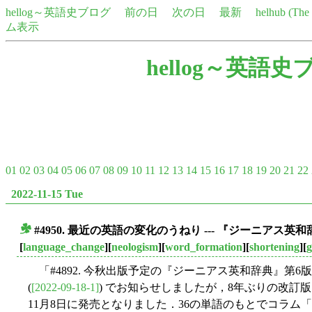
hellog～英語史ブログ
前の日
次の日
最新
helhub (Th
ム表示
hellog～英語史
01
02
03
04
05
06
07
08
09
10
11
12
13
14
15
16
17
18
19
20
21
22
2022-11-15 Tue
#4950. 最近の英語の変化のうねり --- 『ジーニアス
■
[
language_change
][
neologism
][
word_formation
][
shortening
][
g
「#4892. 今秋出版予定の『ジーニアス英和辞典』第6
(
[2022-09-18-1]
) でお知らせしましたが，8年ぶりの改訂
11月8日に発売となりました．36の単語のもとでコラム