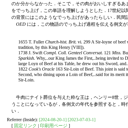
のか分からなかった．そこで，その肉がおいしすぎるあ
をでっち上げ，この単語を理解しようとした．17世紀以
の背景にはこのようなでっち上げがあったらしい．民間語
OED
には，この物語のでっち上げ過程を伝える例文が
1655 T. Fuller
Church-hist. Brit.
vi. 299 A Sir-loyne of beef 
tradition, by this King Henry [VIII]).
1738 J. Swift
Compl. Coll. Genteel Conversat.
121
Miss.
But
Sparkish.
Why,..our King James the First,..being invited to D
large Loyn of Beef at his Table, he drew out his Sword, and..
1822
Cook's Oracle
163 Sir-Loin of Beef. This joint is said
Second, who dining upon a Loin of Beef,..said for its merit i
Sir-Loin.
牛肉にナイト爵位を与えた粋な王は，ヘンリー8世，ジ
うことになっているが，各例文の年代を参照すると，時
い．
Referrer (Inside):
[2024-08-20-1]
[2023-07-03-1]
[
固定リンク
|
印刷用ページ
]