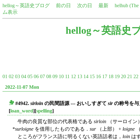
hellog～英語史ブログ
前の日
次の日
最新
helhub (Th
ム表示
hellog～英語史
01
02
03
04
05
06
07
08
09
10
11
12
13
14
15
16
17
18
19
20
21
22
2022-11-07 Mon
#4942.
sirloin
の民間語源 --- おいしすぎて
sir
の称号を与
■
[
loan_word
][
spelling
]
牛肉の良質な部位の代表格である
sirloin
（サーロイン
*
surloigne
を借用したものである．
sur
（上部） +
loigne
（
ところがフランス語に明るくない英語話者は，
loin
は