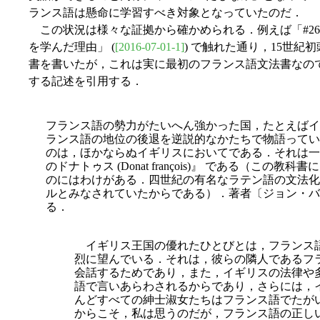
ランス語は懸命に学習すべき対象となっていたのだ．
この状況は様々な証拠から確かめられる．例えば「#262
を学んだ理由」 (
[2016-07-01-1]
) で触れた通り，15世紀初頭に 
書を書いたが，これは実に最初のフランス語文法書なのである．
する記述を引用する．
フランス語の勢力がたいへん強かった国，たとえばイ
ランス語の地位の後退を逆説的なかたちで物語ってい
のは，ほかならぬイギリスにおいてである．それは一
のドナトゥス (Donat françois)』 である（こ
のにはわけがある．四世紀の有名なラテン語の文法化
ルとみなされていたからである）．著者〔ジョン・バ
る．
イギリス王国の優れたひとびとは，フランス
烈に望んでいる．それは，彼らの隣人であるフ
会話するためであり，また，イギリスの法律や
語で言いあらわされるからであり，さらには，
んどすべての紳士淑女たちはフランス語でたが
からこそ，私は思うのだが，フランス語の正し