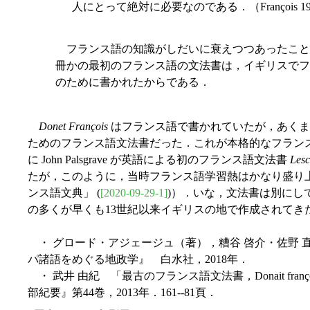
人にとって絶対に必要なのである．（François 1959, 
フランス語の知識がしだいに衰えつつあったこと
冊かの最初のフランス語の文法書は，イギリスでフ
のために書かれたからである．
Donet François
はフランス語で書かれていたが，あくま
ためのフランス語文法書だった．これが本格的なフランス
に John Palsgrave が英語による初のフランス語文法書
Lesc
たが，このように，当時フランス語学習熱はかなり盛り上がっていた（
ンス語文典」 (
[2020-09-29-1]
)）．いな，文法書は別にし
の多くが早くも13世紀以来イギリスの地で作成されてきたこと
・ グロード・アジェージュ（著），糟谷 啓介・佐野 直子
パ諸語をめぐる地政学』 白水社，2018年．
・ 武井 由紀 「最古のフランス語文法書，Donait fra
部紀要』第44巻，2013年．161--81頁．