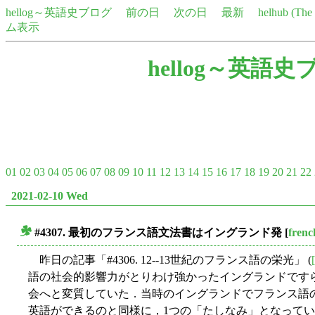
hellog～英語史ブログ
前の日
次の日
最新
helhub (Th
ム表示
hellog～英語史
01
02
03
04
05
06
07
08
09
10
11
12
13
14
15
16
17
18
19
20
21
22
2021-02-10 Wed
#4307. 最初のフランス語文法書はイングランド発
[
frenc
■
昨日の記事「#4306. 12--13世紀のフランス語の栄光」 (
語の社会的影響力がとりわけ強かったイングランドですら
会へと変質していた．当時のイングランドでフランス語
英語ができるのと同様に，1つの「たしなみ」となってい