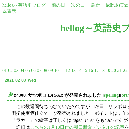
hellog～英語史ブログ
前の日
次の日
最新
helhub (Th
ム表示
hellog～英語史
01
02
03
04
05
06
07
08
09
10
11
12
13
14
15
16
17
18
19
20
21
22
2021-02-03 Wed
#4300. サッポロ
LAGAR
が発売されました
[
spelling
][
ort
■
この数週間待ちわびていたのですが，昨日，サッポロ
開拓使麦酒仕立て」が発売されました．ポイントは，缶
「ラガー」の綴字は正しくは
lager
で -
er
をもつのですが，
詳細は
こちらの1月13日付の朝日新聞デジタルの記事
を