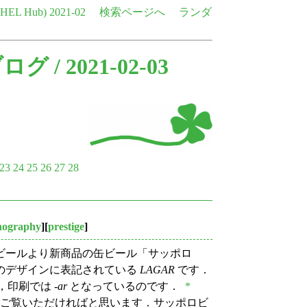
e HEL Hub)
2021-02
検索ページへ
ランダ
ブログ
/ 2021-02-03
23
24
25
26
27
28
hography
][
prestige
]
ビールより新商品の缶ビール「サッポロ
のデザインに表記されている
LAGAR
です．
印刷では -
ar
となっているのです．
*
ご覧いただければと思います．サッポロビ