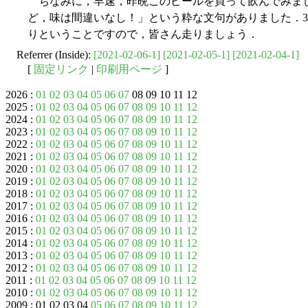
ちなみに，早速，昨晩このビールを買って飲んでみま
ど，味は間違いなし！」という粋な文句がありました．3
りということですので，皆さん走りましょう．
Referrer (Inside):
[2021-02-06-1]
[2021-02-05-1]
[2021-02-04-1]
[
固定リンク
|
印刷用ページ
]
2026 :
01
02
03
04
05
06
07
08 09 10 11 12
2025 :
01
02
03
04
05
06
07
08
09
10
11
12
2024 :
01
02
03
04
05
06
07
08
09
10
11
12
2023 :
01
02
03
04
05
06
07
08
09
10
11
12
2022 :
01
02
03
04
05
06
07
08
09
10
11
12
2021 :
01
02
03
04
05
06
07
08
09
10
11
12
2020 :
01
02
03
04
05
06
07
08
09
10
11
12
2019 :
01
02
03
04
05
06
07
08
09
10
11
12
2018 :
01
02
03
04
05
06
07
08
09
10
11
12
2017 :
01
02
03
04
05
06
07
08
09
10
11
12
2016 :
01
02
03
04
05
06
07
08
09
10
11
12
2015 :
01
02
03
04
05
06
07
08
09
10
11
12
2014 :
01
02
03
04
05
06
07
08
09
10
11
12
2013 :
01
02
03
04
05
06
07
08
09
10
11
12
2012 :
01
02
03
04
05
06
07
08
09
10
11
12
2011 :
01
02
03
04
05
06
07
08
09
10
11
12
2010 :
01
02
03
04
05
06
07
08
09
10
11
12
2009 : 01 02 03 04
05
06
07
08
09
10
11
12