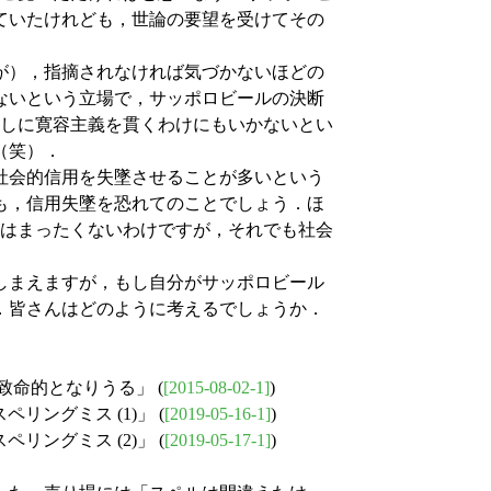
ていたけれども，世論の要望を受けてその
が），指摘されなければ気づかないほどの
ないという立場で，サッポロビールの決断
放しに寛容主義を貫くわけにもいかないとい
（笑）．
社会的信用を失墜させることが多いという
も，信用失墜を恐れてのことでしょう．ほ
とはまったくないわけですが，それでも社会
しまえますが，もし自分がサッポロビール
．皆さんはどのように考えるでしょうか．
致命的となりうる」 (
[2015-08-02-1]
)
ペリングミス (1)」 (
[2019-05-16-1]
)
ペリングミス (2)」 (
[2019-05-17-1]
)