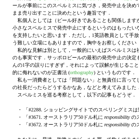
ールが事前にこのスペルミスに気づき，発売中止を決め
まま売り出すことに決めたという趣旨です．
私個人としては（ビール好きであることも関係します
小さなスペルミスで発売中止にするというのはもったい
を支持したいと思います．ただし，1英語教員として手
う難しい立場にもありますので，胸中をお察しください
私的な見解は別として，一般的にいえばスペルミスは
のも事実です．サッポロビールの最初の発売中止の決定
んの1字の誤りにすぎず，それによって誤解が生じるこ
的に侮れないのが正書法 (
orthography
) というものです．
私も一消費者としては「問題ない」と無責任に言って
の社長だったらどうするかなあ，などと考えてみました
スペルミスを巡る考察として，以下の記事もどうぞ．
・ 「#2288. ショッピングサイトでのスペリングミスは
・ 「#3671. オーストラリア50ドル札に
responsibility
のス
・ 「#3672. オーストラリア50ドル札に
responsibility
のス