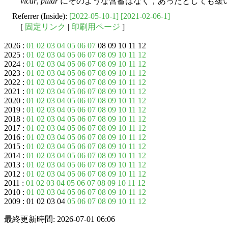
vicar
,
pillar
にそのような含蓄はなく，あったとしても緩
Referrer (Inside):
[2022-05-10-1]
[2021-02-06-1]
[
固定リンク
|
印刷用ページ
]
2026 :
01
02
03
04
05
06
07
08 09 10 11 12
2025 :
01
02
03
04
05
06
07
08
09
10
11
12
2024 :
01
02
03
04
05
06
07
08
09
10
11
12
2023 :
01
02
03
04
05
06
07
08
09
10
11
12
2022 :
01
02
03
04
05
06
07
08
09
10
11
12
2021 :
01
02
03
04
05
06
07
08
09
10
11
12
2020 :
01
02
03
04
05
06
07
08
09
10
11
12
2019 :
01
02
03
04
05
06
07
08
09
10
11
12
2018 :
01
02
03
04
05
06
07
08
09
10
11
12
2017 :
01
02
03
04
05
06
07
08
09
10
11
12
2016 :
01
02
03
04
05
06
07
08
09
10
11
12
2015 :
01
02
03
04
05
06
07
08
09
10
11
12
2014 :
01
02
03
04
05
06
07
08
09
10
11
12
2013 :
01
02
03
04
05
06
07
08
09
10
11
12
2012 :
01
02
03
04
05
06
07
08
09
10
11
12
2011 :
01
02
03
04
05
06
07
08
09
10
11
12
2010 :
01
02
03
04
05
06
07
08
09
10
11
12
2009 : 01 02 03 04
05
06
07
08
09
10
11
12
最終更新時間: 2026-07-01 06:06