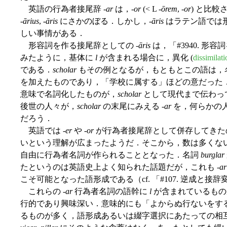
英語の行為者接尾辞 -
ar
は，-
or
(< L -
ōrem
, -
or
) と比
-
ārius
, -
āris
にさかのぼる．しかし，-
āris
はラテン語では
しい事情がある．
形容詞を作る接尾辞としての -
āris
は，「#3940. 形容
みたように，基体に
l
が含まれる場合に，異化 (
dissimilati
である．
scholar
もその例となるが，もともとこの語は，
を加えたものであり，「学校に属する」ほどの意だった
意味で名詞化したものが，
scholar
として現代まで伝わっ
後世の人々が，
scholar
の末尾にみえる -
ar
を，何らかの
だろう．
英語では -
er
や -
or
が行為者接尾辞として併存してきたの
いという理解が広まったようだ．そこから，数は多くな
自由に行為者名詞が作られることとなった．名詞
burglar
たというのは英語史上よく知られた話題だが，これも -
ar
こそ可能となった語形成である（cf. 「#107. 逆成と接辞変
これらの -
ar
行為者名詞の語幹に
l
が含まれているもの
行的であり興味深い．意味的にも「よからぬ行ないをす
るものが多く，語形成あるいは綴字選択にあたっての相