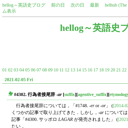
hellog～英語史ブログ
前の日
次の日
最新
helhub (Th
ム表示
hellog～英語史
01
02
03
04
05
06
07
08
09
10
11
12
13
14
15
16
17
18
19
20
21
22
2021-02-05 Fri
#4302. 行為者接尾辞 -
ar
[
suffix
][
agentive_suffix
][
etymolog
■
行為者接尾辞については，「#1748. -
er
or -
or
」 (
[2014-0
くつかの記事で取り上げてきた．しかし，-
ar
については
記事「#4300. サッポロ
LAGAR
が発売されました」 (
[2021
たい．