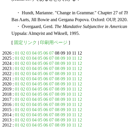
・ Hundt, Marianne. "Change in Grammar." Chapter 27 of
Th
Bas Aarts, Jill Bowie and Gergana Popova. Oxford: OUP, 2020.
・ Övergaard, Gerd.
The Mandative Subjunctive in American a
Uppsala: Almqvist and Wiksell, 1995.
[
固定リンク
|
印刷用ページ
]
2026 :
01
02
03
04
05
06
07
08 09 10 11 12
2025 :
01
02
03
04
05
06
07
08
09
10
11
12
2024 :
01
02
03
04
05
06
07
08
09
10
11
12
2023 :
01
02
03
04
05
06
07
08
09
10
11
12
2022 :
01
02
03
04
05
06
07
08
09
10
11
12
2021 :
01
02
03
04
05
06
07
08
09
10
11
12
2020 :
01
02
03
04
05
06
07
08
09
10
11
12
2019 :
01
02
03
04
05
06
07
08
09
10
11
12
2018 :
01
02
03
04
05
06
07
08
09
10
11
12
2017 :
01
02
03
04
05
06
07
08
09
10
11
12
2016 :
01
02
03
04
05
06
07
08
09
10
11
12
2015 :
01
02
03
04
05
06
07
08
09
10
11
12
2014 :
01
02
03
04
05
06
07
08
09
10
11
12
2013 :
01
02
03
04
05
06
07
08
09
10
11
12
2012 :
01
02
03
04
05
06
07
08
09
10
11
12