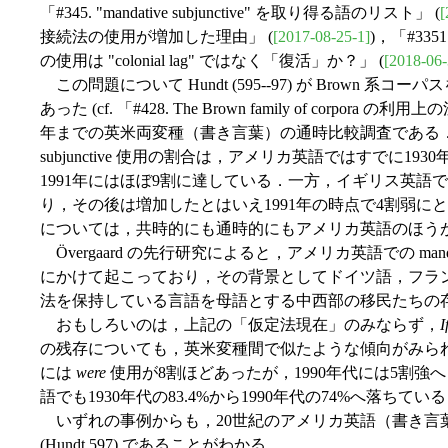
「#345. "mandative subjunctive" を取り得る語のリスト」 (
[
接続法の使用が増加した理由」 (
[2017-08-25-1]
)，「#3351
の使用は "colonial lag" ではなく「復活」か？」 (
[2018-06-
この問題について Hundt (595--97) が Brown
あった (cf. 「#428. The Brown family of corpora の利用
年までの英米両変種（書き言葉）の通時比較調査である
subjunctive 使用の割合は，アメリカ英語ではすでに1
1991年にはほぼ9割に達している．一方，イギリス英語で
り，その後は増加したとはいえ1991年の時点で4割弱にとどまっている
については，共時的にも通時的にもアメリカ英語のほう
Övergaard の先行研究によると，アメリカ英語での mandative
にかけて起こっており，その背景としてドイツ語，フラ
法を保持している言語を母語とする中西部の移民たちの存在が指摘
おもしろいのは，上記の「仮定法現在」のみならず，
I
の残存についても，英米変種間で似たような傾向がみられ
には
were
使用が8割ほどあったが，1990年代には5割
語でも1930年代の83.4%から1990年代の74%へ落ち
いずれの事例からも，20世紀のアメリカ英語（書き言葉）が "a relatively
(Hundt 597) であることがわかる．