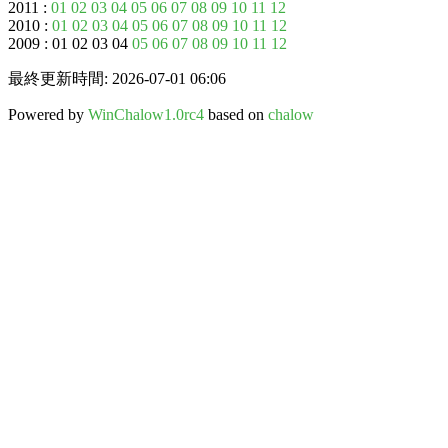
2011 :
01
02
03
04
05
06
07
08
09
10
11
12
2010 :
01
02
03
04
05
06
07
08
09
10
11
12
2009 : 01 02 03 04
05
06
07
08
09
10
11
12
最終更新時間: 2026-07-01 06:06
Powered by
WinChalow1.0rc4
based on
chalow