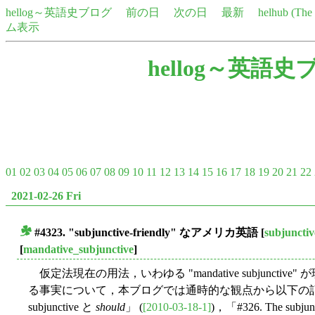
hellog～英語史ブログ
前の日
次の日
最新
helhub (Th
ム表示
hellog～英語史
01
02
03
04
05
06
07
08
09
10
11
12
13
14
15
16
17
18
19
20
21
22
2021-02-26 Fri
#4323. "subjunctive-friendly" なアメリカ英語
[
subjunctiv
■
[
mandative_subjunctive
]
仮定法現在の用法，いわゆる "mandative subjunct
る事実について，本ブログでは通時的な観点から以下の記事で取り
subjunctive と
should
」 (
[2010-03-18-1]
)，「#326. The subjunct