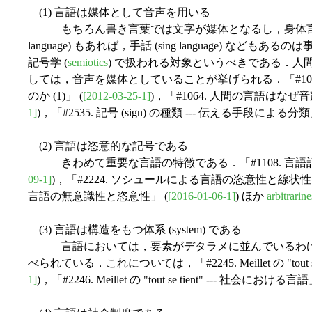
(1) 言語は媒体として音声を用いる
もちろん書き言葉では文字が媒体となるし，身体言語 (body l
language) もあれば，手話 (sing language) 
記号学 (
semiotics
) で扱われる対象というべきである．人
しては，音声を媒体としていることが挙げられる．「#10
のか (1)」 (
[2012-03-25-1]
)，「#1064. 人間の言語はなぜ音
1]
)，「#2535. 記号 (sign) の種類 --- 伝える手段による分類
(2) 言語は恣意的な記号である
きわめて重要な言語の特徴である．「#1108. 言語記
09-1]
)，「#2224. ソシュールによる言語の恣意性と線状性」
言語の無意識性と恣意性」 (
[2016-01-06-1]
) ほか
arbitrarine
(3) 言語は構造をもつ体系 (system) である
言語においては，要素がデタラメに並んでいるわけ
べられている．これについては，「#2245. Meillet の "tout se
1]
)，「#2246. Meillet の "tout se tient" --- 社会における言語