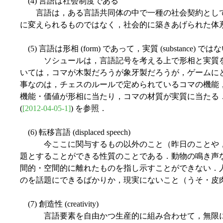
(4) 言語は社会制度である
言語は，ある言語共同体の中で一種の社会契約として
に変えられるものではなく，社会的に築きあげられた体
(5) 言語は形相 (form) であって，実質 (substance) では
ソシュールは，言語記号を考える上で形相と実質を
いては，コマが木製だろうが象牙製だろうが，ゲームに
事なのは，チェスのルールで定められているコマの機能
機能・価値が形相に当たり，コマの材質が実質に当たる．関連して「
(
[2012-04-05-1]
) を参照．
(6) 転移言語 (displaced speech)
今ここに関与するもの以外のこと（昨日のことや，
題とすることができる性質のことである．動物の鳴き声
間的・空間的に離れたものを指し示すことができない．
のを話題にできるばかりか，現実にないこと（うそ・皮
(7) 創造性 (creativity)
言語要素を自由かつ生産的に組み合わせて，無限に