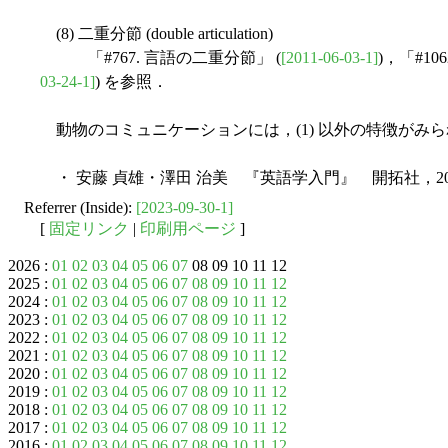
(8) 二重分節 (double articulation)
「#767. 言語の二重分節」 (
[2011-06-03-1]
)，「#1
03-24-1]
) を参照．
動物のコミュニケーションには，(1) 以外の特徴がみ
・ 安藤 貞雄・澤田 治美 『英語学入門』 開拓社，20
Referrer (Inside):
[2023-09-30-1]
[
固定リンク
|
印刷用ページ
]
2026 :
01
02
03
04
05
06
07
08 09 10 11 12
2025 :
01
02
03
04
05
06
07
08
09
10
11
12
2024 :
01
02
03
04
05
06
07
08
09
10
11
12
2023 :
01
02
03
04
05
06
07
08
09
10
11
12
2022 :
01
02
03
04
05
06
07
08
09
10
11
12
2021 :
01
02
03
04
05
06
07
08
09
10
11
12
2020 :
01
02
03
04
05
06
07
08
09
10
11
12
2019 :
01
02
03
04
05
06
07
08
09
10
11
12
2018 :
01
02
03
04
05
06
07
08
09
10
11
12
2017 :
01
02
03
04
05
06
07
08
09
10
11
12
2016 :
01
02
03
04
05
06
07
08
09
10
11
12