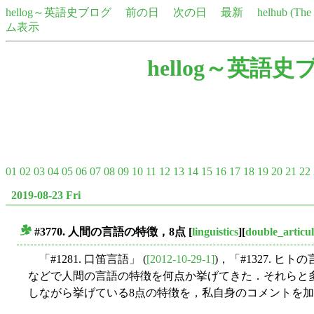
hellog～英語史ブログ
前の日
次の日
最新
helhub (Th
ム表示
hellog～英語史
01
02
03
04
05
06
07
08
09
10
11
12
13
14
15
16
17
18
19
20
21
22
2019-08-23 Fri
#3770. 人間の言語の特徴，8点
[
linguistics
][
double_articul
■
「#1281. 口笛言語」 (
[2012-10-29-1]
)，「#1327. ヒ
などで人間の言語の特徴を何点か挙げてきた．それらと多く重複
しながら挙げている8点の特徴を，私自身のコメントを