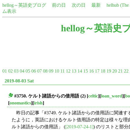
hellog～英語史ブログ
前の日
次の日
最新
helhub (Th
ム表示
hellog～英語史
01
02
03
04
05
06
07
08
09
10
11
12
13
14
15
16
17
18
19
20
21
22
2019-08-03 Sat
#3750. ケルト諸語からの借用語 (2)
[
celtic
][
loan_word
][
bo
■
[
onomastics
][
irish
]
昨日の記事「#3749. ケルト諸語からの借用語に関連す
たように，英語におけるケルト借用語の特定は様々な理由で
ルト諸語からの借用語」 (
[2019-07-24-1]
) のリストと部