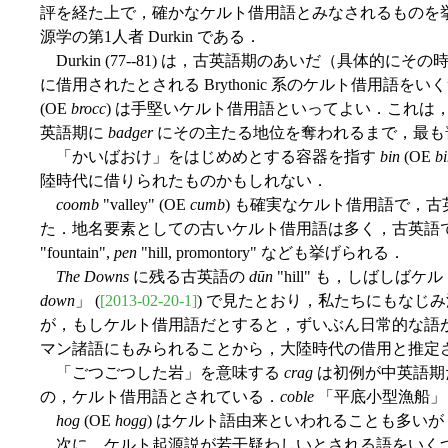
評を経た上で，確かなケルト借用語とみなされるものを
源学の第1人者 Durkin である．
Durkin (77--81) は，古英語期のあいだ（具体的
に借用されたとされる Brythonic 系のケルト借用語
(OE
brocc
) は手堅いケルト借用語といってよい．これは
英語期に
badger
にその主たる地位を奪われるまで，最も
「かいばおけ」をはじめめとする容器を指す
bin
(OE
b
陸時代に借りられたものかもしれない．
coomb
"valley" (OE
cumb
) も確実なケルト借用語で，
た．地名要素としての古いケルト借用語は多く，古英語
"fountain",
pen
"hill, promontory" なども挙げられる．
The Downs
に残る古英語の
dūn
"hill" も，しばしば
down
」 (
[2013-02-20-1]
) で見たとおり，私たちにもなじ
が，もしケルト借用語だとすると，ずいぶん日常的な語
マン諸語にもみられることから，大陸時代の借用と推定
「ごつごつした岩」を意味する
crag
は初例が中英語期
の，ケルト借用語とされている．
coble
「平底小型漁船」
hog
(OE
hogg
) はケルト語由来といわれることも多い
次に，ケルト起源説が若干疑わしいとされる語をいく