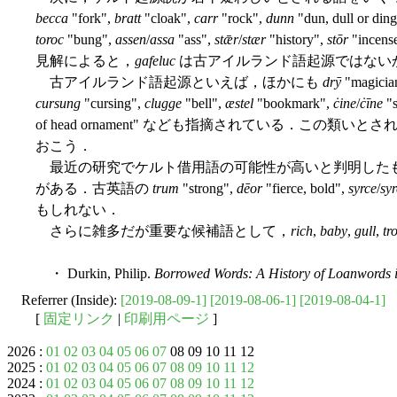
becca
"fork",
bratt
"cloak",
carr
"rock",
dunn
"dun, dull or din
toroc
"bung",
assen
/
assa
"ass",
stǣr
/
stær
"history",
stōr
"incens
見解によると，
gafeluc
は古アイルランド語起源ではない
古アイルランド語起源といえば，ほかにも
drȳ
"magicia
cursung
"cursing",
clugge
"bell",
æstel
"bookmark",
ċine
/
ċīne
"s
of head ornament" なども指摘されている．この類い
おこう．
最近の研究でケルト借用語の可能性が高いと判明した
がある．古英語の
trum
"strong",
dēor
"fierce, bold",
syrce
/
syr
もしれない．
さらに雑多だが重要な候補語として，
rich
,
baby
,
gull
,
tr
・ Durkin, Philip.
Borrowed Words: A History of Loanwords i
Referrer (Inside):
[2019-08-09-1]
[2019-08-06-1]
[2019-08-04-1]
[
固定リンク
|
印刷用ページ
]
2026 :
01
02
03
04
05
06
07
08 09 10 11 12
2025 :
01
02
03
04
05
06
07
08
09
10
11
12
2024 :
01
02
03
04
05
06
07
08
09
10
11
12