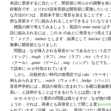
本語に受容するに当たって，閉音節に何らかの調整を加えて開音節 
好都合です．とりわけ語末音節は開音節に変換したいと
な方法の1つは，音節末子音に母音を加えることです．
然な音節タイプに組み入れることができるようになりま
標題の例で考えてみましょう．英語の
make
/meɪk/
語に組み入れるには，この /k/ のあとに母音を1つ添えて
て「メイク」 /meiku/ とします．結果として /mei.k
無事に開音節となりました．
問題は，なぜ挿入される母音が /u/ であるかという点
（ドッグ）,
tough
（タフ）,
love
（ラブ）,
rice
（ライス）
（クール）,
game
（ゲーム）,
sing
（シング） などでも
て語末に /u/ が付加されています．
しかし，比較的古い時代の借用語では
cake
（ケーキ）
例もみられますし，
watch
（ウォッチ）,
badge
（バッジ
音音声学的には，原語の発音に含まれている硬口蓋歯擦音の /ʃ, ʒ
高い，と説明することはできるだろうとは思います．
/u/ か /i/ かという選択の問題は残りますが，なぜ
ょうか．それは，両者とも高母音として聞こえ度 (
sonorit
られています（川越，pp. 55--56）．原語にはない