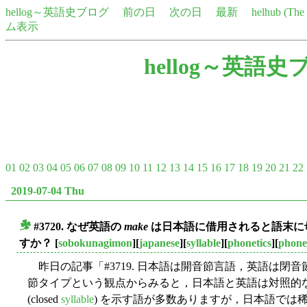
hellog～英語史ブログ
前の日
次の日
最新
helhub (Th
ム表示
hellog～英語史
01
02
03
04
05
06
07
08
09
10
11
12
13
14
15
16
17
18
19
20
21
22
2019-07-04 Thu
#3720. なぜ英語の
make
は日本語に借用されると語末に母音
■
すか？
[
sobokunagimon
][
japanese
][
syllable
][
phonetics
][
phon
昨日の記事「#3719. 日本語は開音節言語，英語は閉音節
節タイプという観点からみると，日本語と英語は対照的
(closed
syllable
) を示す語が多数ありますが，日本語では