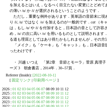
を加えるとはいえ，なるべく目立たない変更にとどめて
の薄い /u/ か /i/ が選択されるということのようです．
ただし，重要な例外があります．英単語の音節末に現われる /
り /i/, /u/ ではなく /o/ を加えるのが一般的です．
cat
（キ
は，もし /u/ や /i/ を付加すると，日本語の音として許容されない 
め，/u/ の次に高い /o/ を用いるものとして説明されます．音節を日本
る道も理屈としてはあり得たかもしれませんが，その方
「メイク」も「ケーキ」も「キャット」も，日本語音
ったわけです．
・ 川越 いつえ 「第2章 音節とモーラ」菅原 真理
ーズ 3 朝倉書店，2014年．30--57頁．
Referrer (Inside):
[2022-08-10-1]
[
固定リンク
|
印刷用ページ
]
2026 :
01
02
03
04
05
06
07
08 09 10 11 12
2025 :
01
02
03
04
05
06
07
08
09
10
11
12
2024 :
01
02
03
04
05
06
07
08
09
10
11
12
2023 :
01
02
03
04
05
06
07
08
09
10
11
12
2022 :
01
02
03
04
05
06
07
08
09
10
11
12