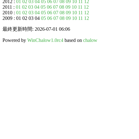
2012 :
01
02
03
04
05
06
07
08
09
10
11
12
2011 :
01
02
03
04
05
06
07
08
09
10
11
12
2010 :
01
02
03
04
05
06
07
08
09
10
11
12
2009 : 01 02 03 04
05
06
07
08
09
10
11
12
最終更新時間: 2026-07-01 06:06
Powered by
WinChalow1.0rc4
based on
chalow