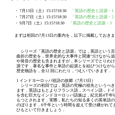
・ 7月13日（土）15:15?18:30
「英語の歴史と語源・1
・ 7月27日（土）15:15?18:30
「英語の歴史と語源・2
・ 9月7日（土）15:15?18:30
「英語の歴史と語源・3
まずは初回の7月13日の案内を，以下に掲載しておき
シリーズ「英語の歴史と語源」では，英語という言
曲折の歴史を，世界史的な大事件と関連づけながら追
や発音の歴史も含まれますが，本シリーズでとりわけ
源です．著名な事件と単語の起源とを結びつけながら
歴史物語を，全12 回にわたり，つむいでいきます．
1 インドヨーロッパ祖語の故郷（7月13日）
シリーズの初回では，英語の究極の祖先というべき
ます．英語はもとよりフランス語，スペイン語，ドイ
を含む巨大なインドヨーロッパ語族は，紀元前4千年
もつとされます．実際，私たちの知る多くの英単語の
のぼります．6千年という時間を超えて受け継がれて
ひもといて行きましょう．