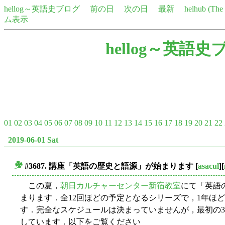
hellog～英語史ブログ
前の日
次の日
最新
helhub (Th
ム表示
hellog～英語史
01
02
03
04
05
06
07
08
09
10
11
12
13
14
15
16
17
18
19
20
21
22
2019-06-01 Sat
#3687. 講座「英語の歴史と語源」が始まります
[
asacul
][
■
この夏，
朝日カルチャーセンター新宿教室
にて「英語
まります．全12回ほどの予定となるシリーズで，1年ほ
す．完全なスケジュールは決まっていませんが，最初の
しています．以下をご覧ください