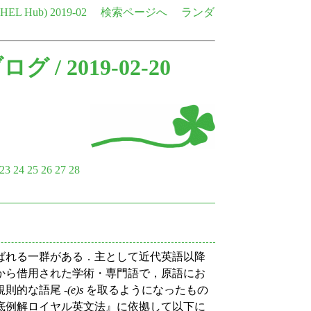
e HEL Hub)
2019-02
検索ページへ
ランダ
ブログ
/ 2019-02-20
23
24
25
26
27
28
ばれる一群がある．主として近代英語以降
から借用された学術・専門語で，原語にお
則的な語尾 -
(e)s
を取るようになったもの
底例解ロイヤル英文法』に依拠して以下に