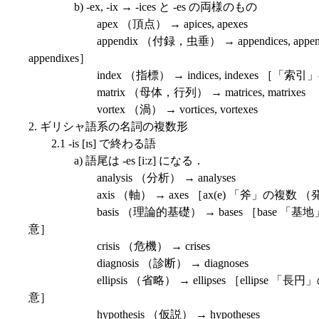
b) -ex, -ix → -ices と -es の両様のもの
apex （頂点） → apices, apexes
appendix （付録，虫垂） → appendices, app
appendixes］
index （指標） → indices, indexes ［「索引」
matrix （母体，行列） → matrices, matrixes
vortex （渦） → vortices, vortexes
2. ギリシャ語系の名詞の複数形
2.1 -is [ɪs] で終わる語
a) 語尾は -es [iːz] になる．
analysis （分析） → analyses
axis （軸） → axes ［ax(e) 「斧」の複数 （
basis （理論的基礎） → bases ［base 「基地
意］
crisis （危機） → crises
diagnosis （診断） → diagnoses
ellipsis （省略） → ellipses ［ellipse 「
意］
hypothesis （仮説） → hypotheses