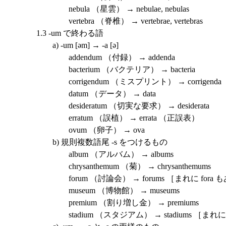
nebula （星雲） → nebulae, nebulas
vertebra （脊椎） → vertebrae, vertebras
1.3 -um で終わる語
a) -um [əm] → -a [ə]
addendum （付録） → addenda
bacterium （バクテリア） → bacteria
corrigendum （ミスプリント） → corrigend
datum （データ） → data
desideratum （切実な要求） → desiderata
erratum （誤植） → errata （正誤表）
ovum （卵子） → ova
b) 規則複数語尾 -s をつけるもの
album （アルバム） → albums
chrysanthemum （菊） → chrysanthemums
forum （討論会） → forums ［まれに fora 
museum （博物館） → museums
premium （割り増し金） → premiums
stadium （スタジアム） → stadiums ［まれに st