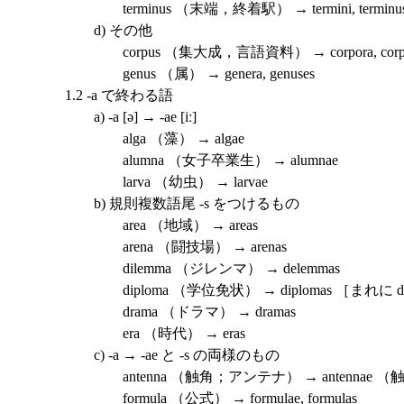
terminus （末端，終着駅） → termini, terminus
d) その他
corpus （集大成，言語資料） → corpora, corpu
genus （属） → genera, genuses
1.2 -a で終わる語
a) -a [ə] → -ae [iː]
alga （藻） → algae
alumna （女子卒業生） → alumnae
larva （幼虫） → larvae
b) 規則複数語尾 -s をつけるもの
area （地域） → areas
arena （闘技場） → arenas
dilemma （ジレンマ） → delemmas
diploma （学位免状） → diplomas ［まれに dip
drama （ドラマ） → dramas
era （時代） → eras
c) -a → -ae と -s の両様のもの
antenna （触角；アンテナ） → antennae （触覚）
formula （公式） → formulae, formulas