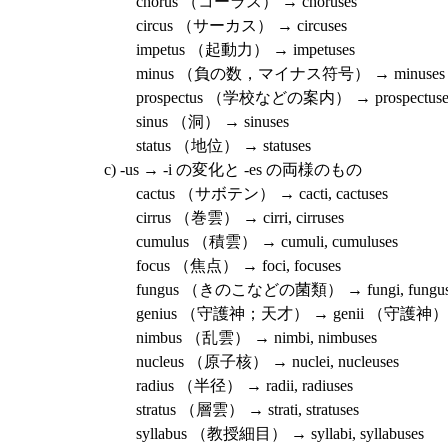
chorus （コーラス） → choruses
circus （サーカス） → circuses
impetus （起動力） → impetuses
minus （負の数，マイナス符号） → minuses
prospectus （学校などの案内） → prospectuse
sinus （洞） → sinuses
status （地位） → statuses
c) -us → -i の変化と -es の両様のもの
cactus （サボテン） → cacti, cactuses
cirrus （巻雲） → cirri, cirruses
cumulus （積雲） → cumuli, cumuluses
focus （焦点） → foci, focuses
fungus （きのこなどの菌類） → fungi, fungus
genius （守護神；天才） → genii （守護神），ge
nimbus （乱雲） → nimbi, nimbuses
nucleus （原子核） → nuclei, nucleuses
radius （半径） → radii, radiuses
stratus （層雲） → strati, stratuses
syllabus （教授細目） → syllabi, syllabuses