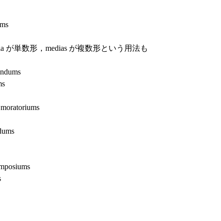
ms
ia が単数形，medias が複数形という用法も
dums
s
atoriums
ums
osiums
s