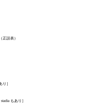
a （正誤表）
もあり］
adia もあり］