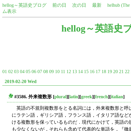
hellog～英語史ブログ
前の日
次の日
最新
helhub (Th
ム表示
hellog～英語史
01
02
03
04
05
06
07
08
09
10
11
12
13
14
15
16
17
18
19
20
21
22
2019-02-20 Wed
#3586. 外来複数形
[
plural
][
latin
][
greek
][
french
][
italian
]
■
英語の不規則複数形をとる名詞には，外来複数形と呼
にラテン語，ギリシア語，フランス語，イタリア語など
ける複数形を保っているものだ．現代にかけて，英語の規
も少なくないが，それらも含めて代表的な単語を，『徹