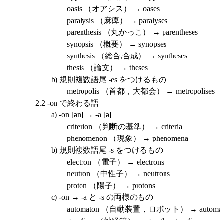
oasis （オアシス） → oases
paralysis （麻痺） → paralyses
parenthesis （丸かっこ） → parentheses
synopsis （概要） → synopses
synthesis （総合,合成） → syntheses
thesis （論文） → theses
b) 規則複数語尾 -es をつけるもの
metropolis （首都，大都会） → metropolises
2.2 -on で終わる語
a) -on [ən] → -a [ə]
criterion （判断の基準） → criteria
phenomenon （現象） → phenomena
b) 規則複数語尾 -s をつけるもの
electron （電子） → electrons
neutron （中性子） → neutrons
proton （陽子） → protons
c) -on → -a と -s の両様のもの
automaton （自動装置，ロボット） → automata, a