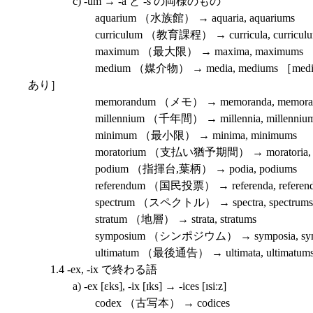
c) -um → -a と -s の両様のもの
aquarium （水族館） → aquaria, aquariums
curriculum （教育課程） → curricula, curriculu
maximum （最大限） → maxima, maximums
medium （媒介物） → media, mediums ［med
あり］
memorandum （メモ） → memoranda, memoran
millennium （千年間） → millennia, millennium
minimum （最小限） → minima, minimums
moratorium （支払い猶予期間） → moratoria, mor
podium （指揮台,葉柄） → podia, podiums
referendum （国民投票） → referenda, referend
spectrum （スペクトル） → spectra, spectrums
stratum （地層） → strata, stratums
symposium （シンポジウム） → symposia, symp
ultimatum （最後通告） → ultimata, ultimatum
1.4 -ex, -ix で終わる語
a) -ex [ɛks], -ix [ɪks] → -ices [ɪsiːz]
codex （古写本） → codices