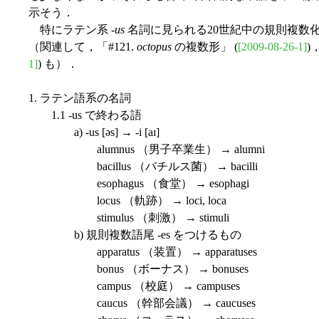
示そう．
特にラテン系 -
us
名詞に見られる20世紀中の規則複数化の
（関連して，「#121.
octopus
の複数形」 (
[2009-08-26-1]
)
1]
) も）．
1. ラテン語系の名詞
1.1 -us で終わる語
a) -us [əs] → -i [aɪ]
alumnus （男子卒業生） → alumni
bacillus （バチルス菌） → bacilli
esophagus （食堂） → esophagi
locus （軌跡） → loci, loca
stimulus （刺激） → stimuli
b) 規則複数語尾 -es をつけるもの
apparatus （装置） → apparatuses
bonus （ボーナス） → bonuses
campus （校庭） → campuses
caucus （幹部会議） → caucuses