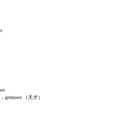
s
es
niuses （天才）