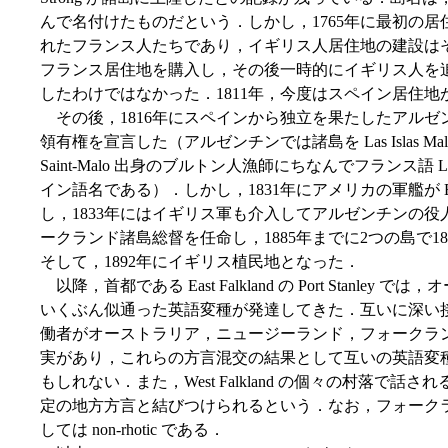
んで名付けたものだという．しかし，1765年に最初の居住地を建設
れたフランス人たちであり，イギリス人居住地の建設はそ
フランス居住地を購入し，その後一時的にイギリス人を
したわけではなかった．1811年，今度はスペイン居住
その後，1816年にスペインから独立を果たしたアルゼン
領有権を宣言した（アルゼンチンでは諸島を Las Islas M
Saint-Malo 出身のブルトン人漁師にちなんでフランス語 Les 
イン語名である）．しかし，1831年にアメリカの軍艦が Eas
し，1833年にはイギリス軍も介入してアルゼンチンの役
ークランド諸島総督を任命し，1885年までに2つの島で1
そして，1892年にイギリス植民地となった．
以降，首都である East Falkland の Port Stanl
いくぶん似通った英語変種が発達してきた．互いに深い
働者がオーストラリア，ニュージーランド，フォークラ
実があり，これらの方言混交の結果として互いの英語変
もしれない．また，West Falkland の個々の村落で
定の地方方言と結びつけられるという．なお，フォークランド諸島
しては non-rhotic である．