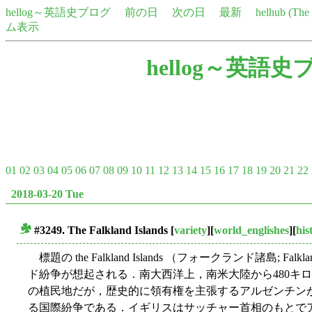
hellog～英語史ブログ
前の日
次の日
最新
helhub (Th
ム表示
hellog～英語史
01
02
03
04
05
06
07
08
09
10
11
12
13
14
15
16
17
18
19
20
21
22
2018-03-20 Tue
#3249. The Falkland Islands
[
variety
][
world_englishes
][
his
■
標題の the Falkland Islands （フォークランド諸島; F
ド紛争が想起される．南大西洋上，南米大陸から480キ
の植民地だが，歴史的に領有権を主張するアルゼンチン
る国際紛争である．イギリスはサッチャー首相のもとで