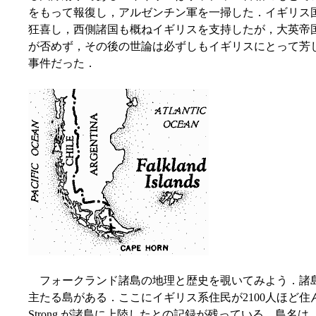
をもって報復し，アルゼンチン軍を一掃した．イギリス
狂喜し，西側諸国も概ねイギリスを支持したが，大英帝
が否めず，その後の世論は必ずしもイギリスにとって芳
事件だった．
フォークランド諸島の地理と歴史を覗いてみよう．諸島には West Fa
主たる島がある．ここにイギリス系住民が2100人ほど住んで
Strong が諸島に上陸したとの記録が残っている．島名は，この Stro