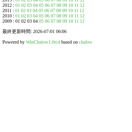
2012 :
01
02
03
04
05
06
07
08
09
10
11
12
2011 :
01
02
03
04
05
06
07
08
09
10
11
12
2010 :
01
02
03
04
05
06
07
08
09
10
11
12
2009 : 01 02 03 04
05
06
07
08
09
10
11
12
最終更新時間: 2026-07-01 06:06
Powered by
WinChalow1.0rc4
based on
chalow