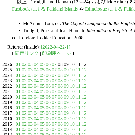
以上，Trudgill and Hannah (123--24) および McArt
Factbook による Falkland Islands
や
Ethnologue による Falklan
・ McArthur, Tom, ed.
The Oxford Companion to the Englis
・ Trudgill, Peter and Jean Hannah.
International English: A 
ed. London: Hodder Education, 2008.
Referrer (Inside):
[2022-04-22-1]
[
固定リンク
|
印刷用ページ
]
2026 :
01
02
03
04
05
06
07
08 09 10 11 12
2025 :
01
02
03
04
05
06
07
08
09
10
11
12
2024 :
01
02
03
04
05
06
07
08
09
10
11
12
2023 :
01
02
03
04
05
06
07
08
09
10
11
12
2022 :
01
02
03
04
05
06
07
08
09
10
11
12
2021 :
01
02
03
04
05
06
07
08
09
10
11
12
2020 :
01
02
03
04
05
06
07
08
09
10
11
12
2019 :
01
02
03
04
05
06
07
08
09
10
11
12
2018 :
01
02
03
04
05
06
07
08
09
10
11
12
2017 :
01
02
03
04
05
06
07
08
09
10
11
12
2016 :
01
02
03
04
05
06
07
08
09
10
11
12
2015 :
01
02
03
04
05
06
07
08
09
10
11
12
2014 :
01
02
03
04
05
06
07
08
09
10
11
12
2013 :
01
02
03
04
05
06
07
08
09
10
11
12