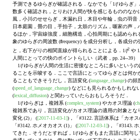
予測できるゆらぎが確認される．なかでも「1/
f
ゆらぎ」
数多く確認され，とりわけ人間が快を感じるもののなか
風，小川のせせらぎ，木漏れ日，木目や年輪，虫の羽音
日本庭園，畳の目，手拍子，太鼓のリズム，噺家の声，
るほか，宇宙線強度，細胞構造，心拍周期にも認められる
象のゆらぎの周波数 (
f
requency) を成分分析し，各
2
と，右下がりの相関直線が得られることによる．1/
f
や 1
人間にとっての快のポイントらしい（武者，pp. 24--39）
1/
f
ゆらぎが人間の生活に密接なところに多いというの
ることを示唆する．ここで言語にとってゆらぎとは何か
ることもできそうだし，言語変化 (
language_change
) の頻度
(
speed_of_language_change
) などにも見られるかもしれない
(
lexical_diffusion
) と関わっていたらおもしろそうだ．
1/
f
ゆらぎは，複雑系 (
complex_system
) やカオス理論 (
ch
複雑系であり，言語変化がカオス理論の適用の対象となりう
変化 (2)」 (
[2017-11-03-1]
)，「#3122. 言語体系は「カオ
「#3142. ホメオカオス (1)」 (
[2017-12-03-1]
)，「#3143. 
てきた．そうだとすれば，1/
f
ゆらぎもまた言語に関与し