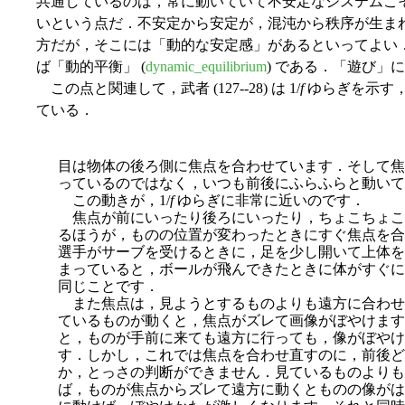
共通しているのは，常に動いていて不安定なシステムこ
いという点だ．不安定から安定が，混沌から秩序が生ま
方だが，そこには「動的な安定感」があるといってよい
ば「動的平衡」 (
dynamic_equilibrium
) である．「遊び」
この点と関連して，武者 (127--28) は 1/
f
ゆらぎを示す
ている．
目は物体の後ろ側に焦点を合わせています．そして焦
っているのではなく，いつも前後にふらふらと動いて
この動きが，1/
f
ゆらぎに非常に近いのです．
焦点が前にいったり後ろにいったり，ちょこちょこ
るほうが，ものの位置が変わったときにすぐ焦点を合
選手がサーブを受けるときに，足を少し開いて上体を
まっていると，ボールが飛んできたときに体がすぐに
同じことです．
また焦点は，見ようとするものよりも遠方に合わせ
ているものが動くと，焦点がズレて画像がぼやけます
と，ものが手前に来ても遠方に行っても，像がぼやけ
す．しかし，これでは焦点を合わせ直すのに，前後ど
か，とっさの判断ができません．見ているものよりも
ば，ものが焦点からズレて遠方に動くとものの像がは