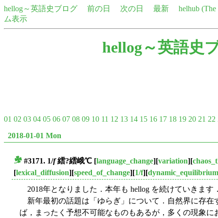
hellog～英語史ブログ
前の日
次の日
最新
helhub (Th
ム表示
hellog～英語史
01
02
03
04
05
06
07
08
09
10
11
12
13
14
15
16
17
18
19
20
21
22
2018-01-01 Mon
#3171. 1/
f
繧?繧峨℃
[
language_change
][
variation
][
chaos_
■
[
lexical_diffusion
][
speed_of_change
][
1/f
][
dynamic_equilibriu
2018年となりました．本年も hellog を続けていき
新年最初の話題は「ゆらぎ」について．自然界に存在
ば，まったく予想不可能なものもあるが，多くの現象に