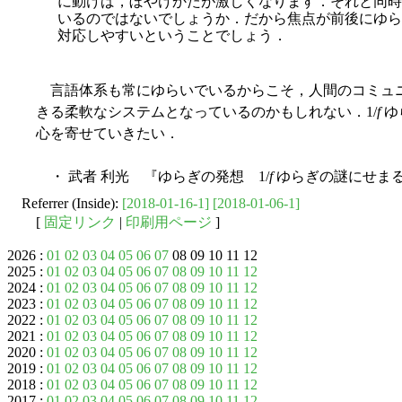
に動けば，ぼやけかたが激しくなります．それと同時
いるのではないでしょうか．だから焦点が前後にゆら
対応しやすいということでしょう．
言語体系も常にゆらいでいるからこそ，人間のコミュ
きる柔軟なシステムとなっているのかもしれない．1/
f
ゆ
心を寄せていきたい．
・ 武者 利光 『ゆらぎの発想 1/
f
ゆらぎの謎にせまる
Referrer (Inside):
[2018-01-16-1]
[2018-01-06-1]
[
固定リンク
|
印刷用ページ
]
2026 :
01
02
03
04
05
06
07
08 09 10 11 12
2025 :
01
02
03
04
05
06
07
08
09
10
11
12
2024 :
01
02
03
04
05
06
07
08
09
10
11
12
2023 :
01
02
03
04
05
06
07
08
09
10
11
12
2022 :
01
02
03
04
05
06
07
08
09
10
11
12
2021 :
01
02
03
04
05
06
07
08
09
10
11
12
2020 :
01
02
03
04
05
06
07
08
09
10
11
12
2019 :
01
02
03
04
05
06
07
08
09
10
11
12
2018 :
01
02
03
04
05
06
07
08
09
10
11
12
2017 :
01
02
03
04
05
06
07
08
09
10
11
12