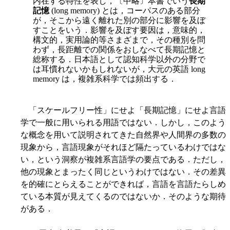
内在する特性を表し，〔中略〕本書でいう
長期
記憶
(long memory) とは，コーパスのある部分
が，そこから遠く離れた別の部分に影響を及ぼ
すことをいう．影響を及ぼす要因は，意味的，
構文的，実用論的等さまざまで，その種別を問
わず，長距離での関係をおしなべて長期記憶と
総称する．日本語として認知科学以外の分野で
は耳慣れないかもしれないが，大元の英語 long
memory は，複雑系科学では頻出する．
「スケールフリー性」にせよ「長期記憶」にせよ言語
学で一般に用いられる用語ではない．しかし，このよう
な概念を用いて説明されてきた自然界や人間界の多数の
現象から，言語現象がそれほど隔たっているわけではな
い，という洞察が複雑系言語学の要点である．ただし，
他の現象とまったく同じというわけではない．その差異
を的確にとらえることができれば，言語を言語たらしめ
ている本質が見えてくるのではないか．そのような期待
がある．