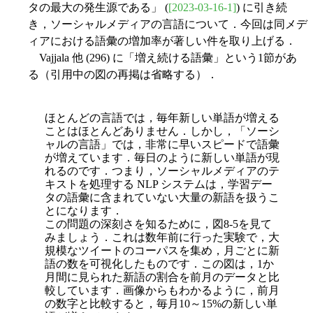
タの最大の発生源である」 (
[2023-03-16-1]
) に引き続
き，ソーシャルメディアの言語について．今回は同メデ
ィアにおける語彙の増加率が著しい件を取り上げる．
Vajjala 他 (296) に「増え続ける語彙」という1節があ
る（引用中の図の再掲は省略する）．
ほとんどの言語では，毎年新しい単語が増える
ことはほとんどありません．しかし，「ソーシ
ャルの言語」では，非常に早いスピードで語彙
が増えています．毎日のように新しい単語が現
れるのです．つまり，ソーシャルメディアのテ
キストを処理する NLP システムは，学習デー
タの語彙に含まれていない大量の新語を扱うこ
とになります．
この問題の深刻さを知るために，図8-5を見て
みましょう．これは数年前に行った実験で，大
規模なツイートのコーパスを集め，月ごとに新
語の数を可視化したものです．この図は，1か
月間に見られた新語の割合を前月のデータと比
較しています．画像からもわかるように，前月
の数字と比較すると，毎月10～15%の新しい単