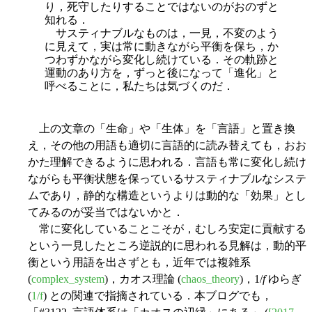
り，死守したりすることではないのがおのずと
知れる．
サスティナブルなものは，一見，不変のよう
に見えて，実は常に動きながら平衡を保ち，か
つわずかながら変化し続けている．その軌跡と
運動のあり方を，ずっと後になって「進化」と
呼べることに，私たちは気づくのだ．
上の文章の「生命」や「生体」を「言語」と置き換
え，その他の用語も適切に言語的に読み替えても，おお
かた理解できるように思われる．言語も常に変化し続け
ながらも平衡状態を保っているサスティナブルなシステ
ムであり，静的な構造というよりは動的な「効果」とし
てみるのが妥当ではないかと．
常に変化していることこそが，むしろ安定に貢献する
という一見したところ逆説的に思われる見解は，動的平
衡という用語を出さずとも，近年では複雑系
(
complex_system
)，カオス理論 (
chaos_theory
)，1/
f
ゆらぎ
(
1/f
) との関連で指摘されている．本ブログでも，