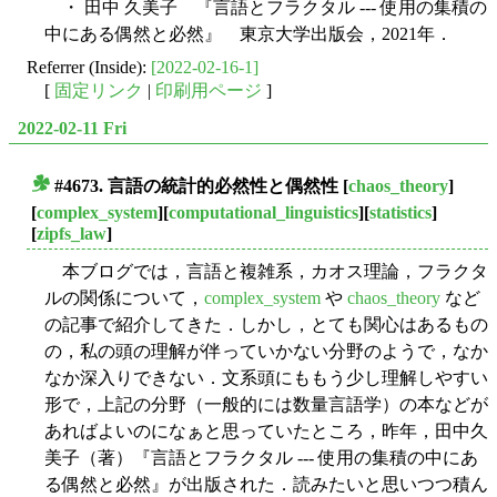
・ 田中 久美子 『言語とフラクタル --- 使用の集積の
中にある偶然と必然』 東京大学出版会，2021年．
Referrer (Inside):
[2022-02-16-1]
[
固定リンク
|
印刷用ページ
]
2022-02-11 Fri
#4673. 言語の統計的必然性と偶然性
[
chaos_theory
]
■
[
complex_system
][
computational_linguistics
][
statistics
]
[
zipfs_law
]
本ブログでは，言語と複雑系，カオス理論，フラクタ
ルの関係について，
complex_system
や
chaos_theory
など
の記事で紹介してきた．しかし，とても関心はあるもの
の，私の頭の理解が伴っていかない分野のようで，なか
なか深入りできない．文系頭にももう少し理解しやすい
形で，上記の分野（一般的には数量言語学）の本などが
あればよいのになぁと思っていたところ，昨年，田中久
美子（著）『言語とフラクタル --- 使用の集積の中にあ
る偶然と必然』が出版された．読みたいと思いつつ積ん