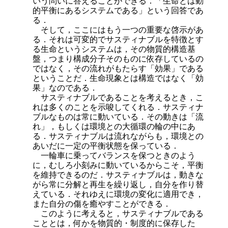
いう問いに答えることができる．「生命とは動
的平衡にあるシステムである」という回答であ
る．
そして，ここにはもう一つの重要な啓示があ
る．それは可変的でサスティナブルを特徴とす
る生命というシステムは，その物質的構造基
盤，つまり構成分子そのものに依存しているの
ではなく，その流れがもたらす「効果」である
ということだ．生命現象とは構造ではなく「効
果」なのである．
サスティナブルであることを考えるとき，こ
れは多くのことを示唆してくれる．サスティナ
ブルなものは常に動いている．その動きは「流
れ」，もしくは環境との大循環の輪の中にあ
る．サスティナブルは流れながらも，環境との
あいだに一定の平衡状態を保っている．
一輪車に乗ってバランスを保つときのよう
に，むしろ小刻みに動いているからこそ，平衡
を維持できるのだ．サスティナブルは，動きな
がら常に分解と再生を繰り返し，自分を作り替
えている．それゆえに環境の変化に適用でき，
また自分の傷を癒やすことができる．
このように考えると，サスティナブルである
こととは，何かを物質的・制度的に保存した