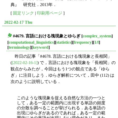
典』 研究社．2013年．
[
固定リンク
|
印刷用ページ
]
2022-02-17 Thu
#4679. 言語における塊現象とゆらぎ
[
complex_system
]
■
[
computational_linguistics
][
statistics
][
frequency
][
1/f
]
[
terminology
][
keyword
]
昨日の記事「#4678. 言語における塊現象と長相関」
(
[2022-02-16-1]
) で，言語における塊現象を「長相関」の
観点からみたが，今回はもう1つの観点である「ゆら
ぎ」に注目しよう．ゆらぎ解析について，田中 (112) は
次のように説明している．
このような塊現象を捉える自然な方法の一つと
して，ある一定の範囲内に出現する単語の頻度
の分散を調べることが挙げられる．ある単語の
出現にゆらぎがあるのであれば，ある一定の範
囲内にその単語が出現しない場合があり，また