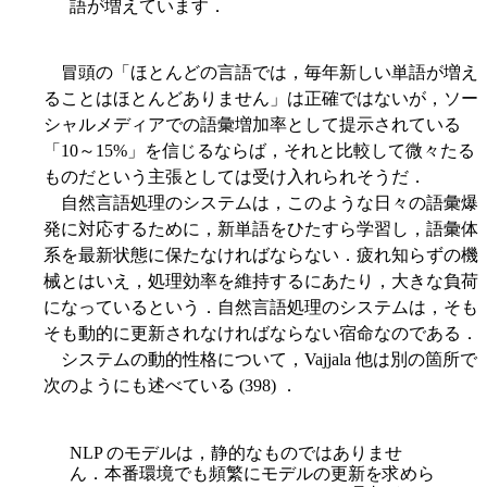
語が増えています．
冒頭の「ほとんどの言語では，毎年新しい単語が増え
ることはほとんどありません」は正確ではないが，ソー
シャルメディアでの語彙増加率として提示されている
「10～15%」を信じるならば，それと比較して微々たる
ものだという主張としては受け入れられそうだ．
自然言語処理のシステムは，このような日々の語彙爆
発に対応するために，新単語をひたすら学習し，語彙体
系を最新状態に保たなければならない．疲れ知らずの機
械とはいえ，処理効率を維持するにあたり，大きな負荷
になっているという．自然言語処理のシステムは，そも
そも動的に更新されなければならない宿命なのである．
システムの動的性格について，Vajjala 他は別の箇所で
次のようにも述べている (398) ．
NLP のモデルは，静的なものではありませ
ん．本番環境でも頻繁にモデルの更新を求めら