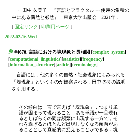
・ 田中 久美子 『言語とフラクタル --- 使用の集積の
中にある偶然と必然』 東京大学出版会，2021年．
[
固定リンク
|
印刷用ページ
]
2022-02-16 Wed
#4678. 言語における塊現象と長相関
[
complex_system
]
■
[
computational_linguistics
][
statistics
][
frequency
]
[
information_structure
][
article
][
terminology
]
言語には，他の多くの自然・社会現象にもみられる
「塊現象」というものが観察される．田中 (98) の説明
を引用する．
その傾向は一言で言えば「塊現象」，つまり単
語が固まって現れること，ある単語が一旦現れ
るとしばらくの間は頻繁に出現する一方で，そ
れを過ぎるとほとんど出現しなくなる傾向があ
ることとして直感的に捉えることができる．塊