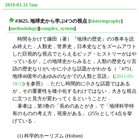
2019-03-31 Sun
#3625. 地球史から学ぶ4つの視点
[
historiography
]
■
[
methodology
][
complex_system
]
時間をかけて鎌田（著）『地球の歴史』の3巻本を読
み終えた．人類史，世界史，日本史などをズームアウト
した巨視的な視点でとらえるビッグ・ヒストリーがはや
っているが，この地球史からみると，人類の歴史なり言
語の歴史なりがいかに小さな話題かがわかる（「#751.
地球46億年のあゆみのなかでの人類と言語」 (
[2011-05-
18-1]
) を参照）．ただし時間的に小さな話題ではある
が，その重要性を矮小化するわけではない．大きな視点
に立つと見方が変わってくるということだ．
著者は，第3巻の「長めのあとがき」で「地球科学特
有のものの考え方，視座がある」 (255) として4点を挙
げている．
(1) 科学的ホーリズム (Holism)