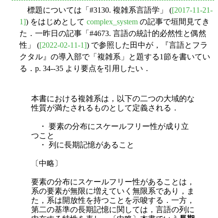
標題については「#3130. 複雑系言語学」 (
[2017-11-21-
1]
) をはじめとして
complex_system
の記事で垣間見てき
た．一昨日の記事「#4673. 言語の統計的必然性と偶然
性」 (
[2022-02-11-1]
) で参照した田中が，『言語とフラ
クタル』の導入部で「複雑系」と題する1節を書いてい
る．p. 34--35 より要点を引用したい．
本書における複雑系は，以下の二つの大域的な
性質が満たされるものとして定義される．
・ 要素の分布にスケールフリー性が成り立
つこと
・ 列に長期記憶があること
〔中略〕
要
素の分布にスケールフリー性があることは，
系の要素が無限に増えていく無限系であり，ま
た，系は開放性を持つことを示唆する．一方，
第二の基準の長期記憶に関しては，言語の列に