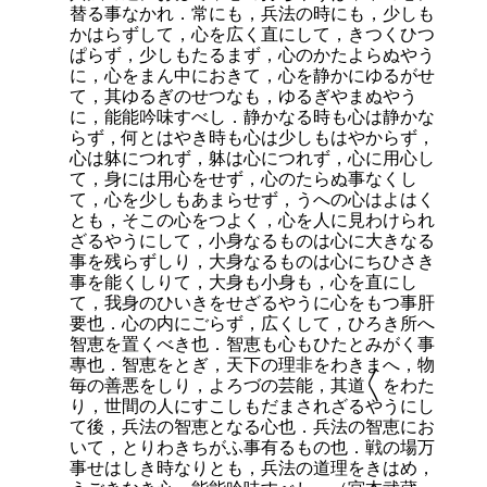
替る事なかれ．常にも，兵法の時にも，少しも
かはらずして，心を広く直にして，きつくひつ
ぱらず，少しもたるまず，心のかたよらぬやう
に，心をまん中におきて，心を静かにゆるがせ
て，其ゆるぎのせつなも，ゆるぎやまぬやう
に，能能吟味すべし．静かなる時も心は静かな
らず，何とはやき時も心は少しもはやからず，
心は躰につれず，躰は心につれず，心に用心し
て，身には用心をせず，心のたらぬ事なくし
て，心を少しもあまらせず，うへの心はよはく
とも，そこの心をつよく，心を人に見わけられ
ざるやうにして，小身なるものは心に大きなる
事を残らずしり，大身なるものは心にちひさき
事を能くしりて，大身も小身も，心を直にし
て，我身のひいきをせざるやうに心をもつ事肝
要也．心の内にごらず，広くして，ひろき所へ
智恵を置くべき也．智恵も心もひたとみがく事
專也．智恵をとぎ，天下の理非をわきまへ，物
毎の善悪をしり，よろづの芸能，其道〱をわた
り，世間の人にすこしもだまされざるやうにし
て後，兵法の智恵となる心也．兵法の智恵にお
いて，とりわきちがふ事有るもの也．戦の場万
事せはしき時なりとも，兵法の道理をきはめ，