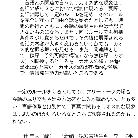
言語との関連で言うと，カオス的な現象は，
会話の成り立ちにおいて端的に現れる．実際，
会話に際して一定のルールを定め，そのルール
を完全に守って自由会話を始めたとしても，時
間の進行とともに，会話の展開や内容は予想で
きないものになる．また，同じルールでも初期
条件を少し変えるだけで，その後に展開される
会話の内容が大きく変わるという点でも，カオ
ス的な振る舞いを見せる．また，関連語とし
て，秩序（予測可能な構造）から無秩序（カオ
ス）へ転換するところを「カオスの縁」 (edge
of chaos) と言い，カオスの縁は有機的な領域
で，情報発生能力が高いところである．
一定のルールを守るとしても，フリートークの場合，
会話の成り立ちや進み方は確かに先が読めないことも多
い．言語体系とは別軸で，言葉に関わるカオス的な現象
は，思いのほかいろいろなところに観察されるのかもし
れない．
・ 辻 幸夫（編） 『新編 認知言語学キーワード事