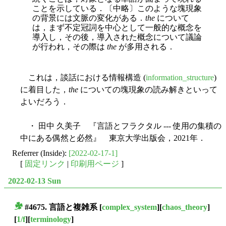
ことを示している．〔中略〕このような塊現象
の背景には文脈の変化がある．
the
について
は，まず不定冠詞を中心として一般的な概念を
導入し，その後，導入された概念について議論
が行われ，その際は
the
が多用される．
これは，談話における情報構造 (
information_structure
)
に着目した，
the
についての塊現象の読み解きといって
よいだろう．
・ 田中 久美子 『言語とフラクタル --- 使用の集積の
中にある偶然と必然』 東京大学出版会，2021年．
Referrer (Inside):
[2022-02-17-1]
[
固定リンク
|
印刷用ページ
]
2022-02-13 Sun
#4675. 言語と複雑系
[
complex_system
][
chaos_theory
]
■
[
1/f
][
terminology
]