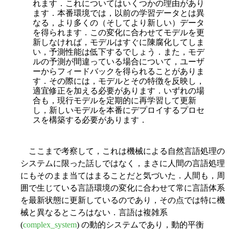
れます．これについてはいくつかの理由があり
ます．本番環境では，以前の学習データとは異
なる，より多くの（そしてより新しい）データ
を得られます．この変化に合わせてモデルを更
新しなければ，モデルはすぐに陳腐化してしま
い，予測性能は低下するでしょう．また，モデ
ルの予測が間違っている場合について，ユーザ
ーからフィードバックを得られることがありま
す．その際には，モデルとその特徴を反映し，
適宜修正を加える必要があります．いずれの場
合も，現行モデルを定期的に再学習して更新
し，新しいモデルを本番にデプロイするプロセ
スを構築する必要があります．
ここまで考察して，これは機械による自然言語処理の
システムに限った話しではなく，まさに人間の言語処理
にもそのまま当てはまることだと気づいた．人間も，周
囲で生じている言語環境の変化に合わせて常に言語体系
を最新状態に更新しているのであり，その点では特に機
械と異なるところはない．言語は複雑系
(
complex_system
) の動的システムであり，動的平衡