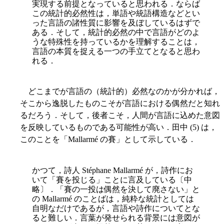
実現する前提となっていると思われる．ならば
この統計的必然性は，単語や統語構造などとい
った言語の諸性質に影響を及ぼしているはずで
ある．そして，統計的必然の中で言語がどのよ
うな特殊性を持っているかを理解することは，
言語の本質を捉える一つの手立てとなると思わ
れる．
どこまでが言語の（統計的）必然なのかが分かれば，
そこから逸脱したものこそが言語における偶然だと知れ
るだろう．そして，後者こそ，人間が言語に込めた意図
を反映しているものである可能性が高い．田中 (5) は，
このことを「Mallarmé の賽」として示している．
かつて，詩人 Stéphane Mallarmé が，詩作にお
いて「賽を投じる」ことに言及している〔中
略〕．「賽の一投は偶然を決して廃さない」と
の Mallarmé のことばは，純粋な統計としては
自明なだけであるが，言語や詩作についてとな
ると難しい．言葉が発せられる背景には意図が