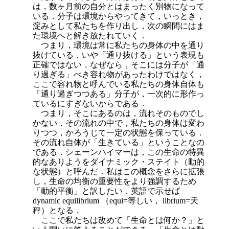
は，数ヶ月前の自分とはまったく別物になって
いる．分子は環境からやってきて，いっとき，
淀みとして私たちを作り出し，次の瞬間にはま
た環境へと解き放たれていく．
つまり，環境は常に私たちの身体の中を通り
抜けている．いや「通り抜ける」という表現も
正確ではない．なぜなら，そこには分子が「通
り過ぎる」べき容れ物があったわけではなく，
ここで容れ物と呼んでいる私たちの身体自体も
「通り過ぎつつある」分子が，一次的に形作っ
ているにすぎないからである．
つまり，そこにあるのは，流れそのものでし
かない．その流れの中で，私たちの身体は変わ
りつつ，かろうじて一定の状態を保っている．
その流れ自体が「生きている」ということなの
である．シェーンハイマーは，この生命の特異
的なありようをダイナミック・ステイト（動的
な状態）と呼んだ．私はこの概念をさらに拡張
し，生命の均衡の重要性をより強調するため
「動的平衡」と訳したい．英語で示せば
dynamic equilibrium （equi=等しい，
librium=天
秤）となる．
ここで私たちは改めて「生命とは何か？」と