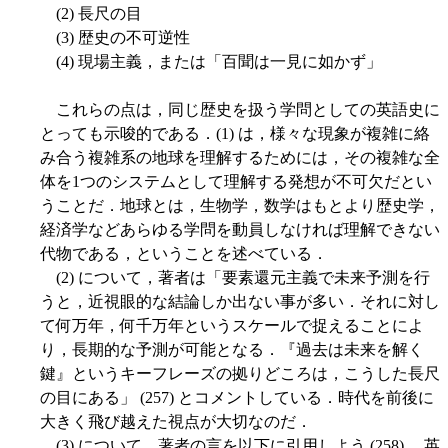
(2) 長尺の目
(3) 歴史の不可逆性
(4) 現場主義，または「百聞は一見に如かず」
これらの点は，同じ歴史を扱う学問としての英語史に
とっても示唆的である．(1) は，様々な現象が複雑に絡
み合う複雑系の地球を理解するためには，その複雑な全
体を1つのシステムとして理解する発想が不可欠だとい
うことだ．地球とは，生物学，数学はもとより歴史学，
経済学などあらゆる学問を動員しなければ理解できない
代物である，ということを述べている．
(2) について，著者は「要素還元主義で未来予測を行
うと，近視眼的な結論しか出ない事が多い．それに対し
て何万年，何千万年というスケールで捉えることによ
り，長期的な予測が可能となる．『過去は未来を解く
鍵』というキーフレーズの拠りどころは，こうした長尺
の目にある」 (257) とコメントしている．時代を前後に
大きく飛び越えた視点が大切なのだ．
(3) について，著者の言を以下に引用しよう (258) ．英