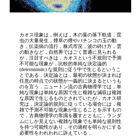
カオス現象は，例えば，木の葉の落下軌道，昆
虫の大量発生，煙草の煙やパチンコの玉の動
き，伝染病の流行，株式市況，波の砕け方，雲
の動きなど，自然界ではごく普通に見られる
が，注目すべきは，カオスという不規則で予測
不可能な現象が，比較的単純な決定論的
(deterministic) な規則に従う中で生じるというこ
とである．決定論とは，最初の状態が決まれば
任意の時点での状態が一義的に決まるというも
のを言う．ニュートン流の古典物理学では，単
純な現象は単純な原因で生じ複雑な減収は複雑
な原因で生じるものとされていたが，カオス研
究は，決定論的規則に従っている場合には，複
雑で予測不可能な現象が生じることを示すもの
で，古典物理学の常識を覆すとともに，ランダ
ムにしか見えない複雑な現象でも単純な規則性
を持つ可能性があり，その過程を明らかにする
必要性をわれわれに訴えている．