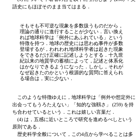
語史にもほぼそのまま当てはまる．
そもそも不可逆な現象を多数扱うものだから，
理論の通りに進行することが少ない．言い換え
れば地球科学は「例外にあふれている」という
特徴を持つ．地球の歴史には思わぬ事件が多数
登場するが，われわれ地球科学者は起きた現象
をできるだけ正確に記述しようとする．十九世
紀以来の地質学の蓄積によって，記述と体系化
はかなりできるようになった．しかし，それが
なぜ起きたのかという根源的な質問に答えられ
る場合は，実に少ない．
このような特徴ゆえに，地球科学は「例外や想定外に
出会ってもうろたえない」「知的な強靱さ」 (259) を持
ち合わせているという．これは嬉しい言葉だ．
(4) は，五感に近いところで研究を進めるべしという
原則である．
歴史科学全般について，この4点から学べることは多