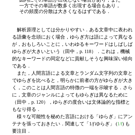
一方でその単語が数多く出現する場合もあり，
その頻度の分散は大きくなるはずである．
解析原理としては分かりやすい．ある文章中に表われ
る語彙を念頭におく場合，ゆらぎ方は語によって異なる
が，おもしろいことに，いわゆるキーワードはしばしば
ゆらぎが大きいという（田中，p. 118）．これは，機械
的なキーワードの同定などに貢献しそうな興味深い傾向
である．
また，人間言語による文章とランダム文字列の文章と
でゆらぎを比べると，明らかに前者の方がゆらぎが大き
く，このことは人間言語の特徴の一端を示唆する．さら
に，文章のジャンルによってもゆらぎは異なるために
（田中，p. 120），ゆらぎの度合いは文体論的な指標と
もなり得る．
様々な可能性を秘めた言語における「ゆらぎ」にアン
テナを張っておきたい．関連して「1/
f
ゆらぎ」 (
1/f
) も
要注目．