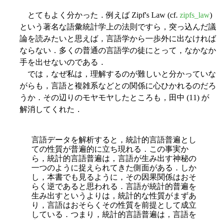
とてもよく分かった．例えば Zipf's Law (cf.
zipfs_law
)
という著名な語彙統計学上の法則ですら，突っ込んだ議
論を読みたいと思えば，言語学から一歩外に出なければ
ならない．多くの普通の言語学の徒にとって，なかなか
手を出せないのである．
では，なぜ私は，理解するのが難しいと分かっていな
がらも，言語と複雑系などとの関係に心ひかれるのだろ
うか．その辺りのモヤモヤしたところも，田中 (11) が
解消してくれた．
言語データを解析すると，統計的言語普遍とし
ての性質が普遍的に立ち現れる．この事実か
ら，統計的言語普遍は，言語が生み出す神秘の
一つのように捉えられてきた側面がある．しか
し，本書でも見るように，その因果関係はおそ
らく逆であると思われる．言語が統計的普遍を
生み出すというよりは，統計的な性質がまずあ
り，言語はおそらくその性質を前提として成立
している．つまり，統計的言語普遍は，言語を