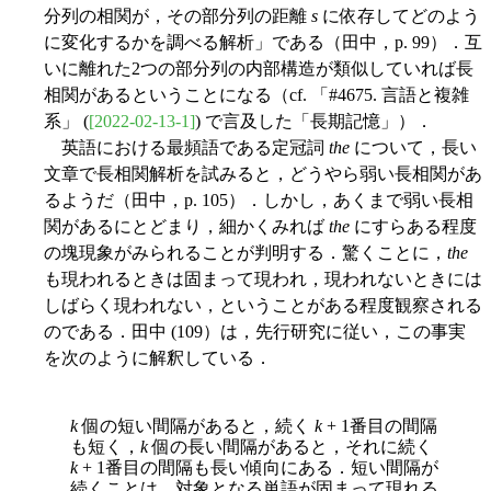
分列の相関が，その部分列の距離
s
に依存してどのよう
に変化するかを調べる解析」である（田中，p. 99）．互
いに離れた2つの部分列の内部構造が類似していれば長
相関があるということになる（cf. 「#4675. 言語と複雑
系」 (
[2022-02-13-1]
) で言及した「長期記憶」）．
英語における最頻語である定冠詞
the
について，長い
文章で長相関解析を試みると，どうやら弱い長相関があ
るようだ（田中，p. 105）．しかし，あくまで弱い長相
関があるにとどまり，細かくみれば
the
にすらある程度
の塊現象がみられることが判明する．驚くことに，
the
も現われるときは固まって現われ，現われないときには
しばらく現われない，ということがある程度観察される
のである．田中 (109）は，先行研究に従い，この事実
を次のように解釈している．
k
個の短い間隔があると，続く
k
+ 1番目の間隔
も短く，
k
個の長い間隔があると，それに続く
k
+ 1番目の間隔も長い傾向にある．短い間隔が
続くことは，対象となる単語が固まって現れる