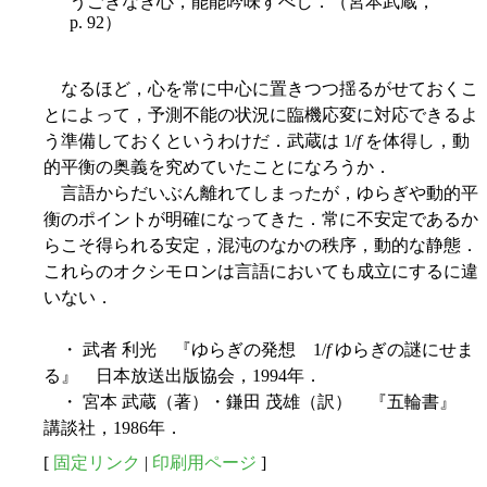
うごきなき心，能能吟味すべし．（宮本武蔵，
p. 92）
なるほど，心を常に中心に置きつつ揺るがせておくこ
とによって，予測不能の状況に臨機応変に対応できるよ
う準備しておくというわけだ．武蔵は 1/
f
を体得し，動
的平衡の奥義を究めていたことになろうか．
言語からだいぶん離れてしまったが，ゆらぎや動的平
衡のポイントが明確になってきた．常に不安定であるか
らこそ得られる安定，混沌のなかの秩序，動的な静態．
これらのオクシモロンは言語においても成立にするに違
いない．
・ 武者 利光 『ゆらぎの発想 1/
f
ゆらぎの謎にせま
る』 日本放送出版協会，1994年．
・ 宮本 武蔵（著）・鎌田 茂雄（訳） 『五輪書』
講談社，1986年．
[
固定リンク
|
印刷用ページ
]