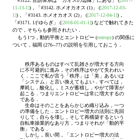
「#3122. 言語体系は「カオスの辺縁」にある」 (
[2017-
11-13-1]
)，「#3142. ホメオカオス (1)」 (
[2017-12-03-
1]
)，「#3143. ホメオカオス (2)」 (
[2017-12-04-1]
)，
「#3171. 1/
f
ゆらぎ」 (
[2018-01-01-1]
) などで触れてきた
ので，そちらも参照されたい．
もう1つ，動的平衡とエントロピー (
entropy
) の関係に
ついて，福岡 (276--77) の説明を引用しておこう．
秩序あるものはすべて乱雑さが増大する方向
に不可避的に進み，その秩序はやがて失われい
く．ここで私が言う「秩序」は「美」あるいは
「システム」と言い換えてもよい．すべては，
摩耗し，酸化し，ミスが蓄積し，やがて障害が
起こる．つまりエントロピーは常に増大するの
である．
生命はそのことをあらかじめ織り込み，一つ
の準備をした．エントロピー増大の法則に先回
りして，自らを壊し，そして再構築するという
自転車操業的なあり方，つまりそれが「動的平
衡」である．
しかし，長い間，「エントロピー増大の法