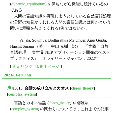
(
dynamic_equilibrium
) を保ちながら機能し続けているの
である．
人間の言語知識を再現しようとしている自然言語処理
の分野の知見が，むしろ人間の言語知識とは何かという
問いに示唆を与えてくれる1例ではないか．
・ Vajjala, Sowmya, Bodhisattwa Majumder, Anuj Gupta,
Harshit Surana （著），中山 光樹（訳） 『実践 自然
言語処理 --- 実世界 NLP アプリケーション開発のベスト
プラクティス』 オライリー・ジャパン，2022年．
[
固定リンク
|
印刷用ページ
]
2023-01-19 Thu
#5015. 会話の成り立ちとカオス
[
chaos_theory
]
■
[
complex_system
]
言語とカオス理論 (
chaos_theory
) や複雑系
(
complex_system
) の関わりについては，これまでの記事