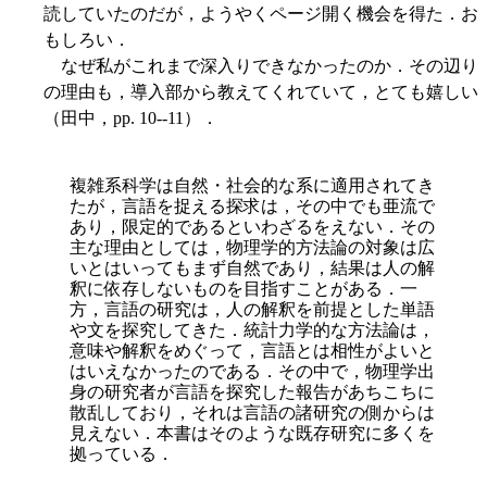
読していたのだが，ようやくページ開く機会を得た．お
もしろい．
なぜ私がこれまで深入りできなかったのか．その辺り
の理由も，導入部から教えてくれていて，とても嬉しい
（田中，pp. 10--11）．
複雑系科学は自然・社会的な系に適用されてき
たが，言語を捉える探求は，その中でも亜流で
あり，限定的であるといわざるをえない．その
主な理由としては，物理学的方法論の対象は広
いとはいってもまず自然であり，結果は人の解
釈に依存しないものを目指すことがある．一
方，言語の研究は，人の解釈を前提とした単語
や文を探究してきた．統計力学的な方法論は，
意味や解釈をめ
ぐって，言語とは相性がよいと
はいえなかったのである．その中で，物理学出
身の研究者が言語を探究した報告があちこちに
散乱しており，それは言語の諸研究の側からは
見えない．本書はそのような既存研究に多くを
拠っている．