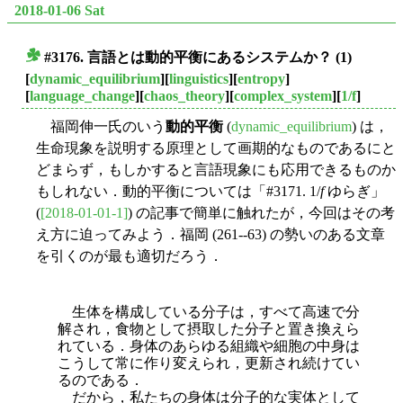
2018-01-06 Sat
#3176. 言語とは
動的平衡
にあるシステムか？ (1)
■
[
dynamic_equilibrium
][
linguistics
][
entropy
]
[
language_change
][
chaos_theory
][
complex_system
][
1/f
]
福岡伸一氏のいう
動的平衡
(
dynamic_equilibrium
) は，
生命現象を説明する原理として画期的なものであるにと
どまらず，もしかすると言語現象にも応用できるものか
もしれない．動的平衡については「#3171. 1/
f
ゆらぎ」
(
[2018-01-01-1]
) の記事で簡単に触れたが，今回はその考
え方に迫ってみよう．福岡 (261--63) の勢いのある文章
を引くのが最も適切だろう．
生体を構成している分子は，すべて高速で分
解され，食物として摂取した分子と置き換
えら
れている．身体のあらゆる組織や細胞の中身は
こうして常に作り変えられ，更新され続けてい
るのである．
だから，私たちの身体は分子的な実体として