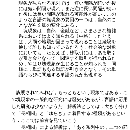
現象が見られる系列では，短い間隔が続いた後
には短い間隔が現れ，また逆に長い間隔が続い
た後には長い間隔が現れる可能性が高い．この
ような言語の塊現象の要因の一つは，当然のこ
とながら文脈の変化にある．
塊現象は，自然，金融など，さまざまな複雑
系においてはよく知られる〔中略〕．たとえ
ば，大雨や地震が固まって現れることは経験を
通して誰しも知っているだろう．社会的な対象
においても，たとえば，株取引には，ある取引
が引き金となって，関連する取引が行われるた
め，やはり塊現象が生じることが知られる．同
様に，単語もある単語が引き金となり，その単
語ならびに関連する単語の塊が出現する．
説明されてみれば，もっともという現象ではある．こ
の塊現象の一般的な研究には歴史があるが，言語に応用
した研究は少ないようだ．解析法としては，大きく分け
て「長相関」と「ゆらぎ」に着目する2種類があるとい
う．ここでは前者を見ていこう．
「長相関」による解析は，「ある系列中の，二つの部