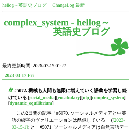
hellog～英語史ブログ
ChangeLog 最新
complex_system -
hellog～
英語史ブログ
最終更新時間: 2026-07-15 01:27
2023-03-17 Fri
#5072. 機械も人間も無限に増えていく語彙を学習し続
■
けている
[
social_media
][
vocabulary
][
nlp
][
complex_system
]
[
dynamic_equilibrium
]
この2日間の記事「#5070. ソーシャルメディアと中英
語の綴字のヴァリエーションは酷似している」 (
[2023-
03-15-1]
) と「#5071. ソーシャルメディアは自然言語デー