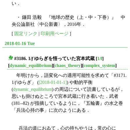
い．
・ 鎌田 浩毅 『地球の歴史（上・中・下巻）』 中
央公論新社〈中公新書〉，2016年．
[
固定リンク
|
印刷用ページ
]
2018-01-16 Tue
#3186. 1/
f
ゆらぎを悟っていた宮本武蔵
[
1/f
]
■
[
dynamic_equilibrium
][
chaos_theory
][
complex_system
]
年明けから，語変化への適用可能性を求めて「#3171.
1/
f
ゆらぎ」 (
[2018-01-01-1]
) や動的平衡
(
dynamic_equilibrium
) の周辺について読書しているが，
思いも掛けぬところで宮本武蔵に行き着いた．武者
(181--82) が指摘しているように，『五輪書』の水之巻
「兵法心持の事」に次のようにある．
兵法の道におゐて，心の持ちやうは，常の心に