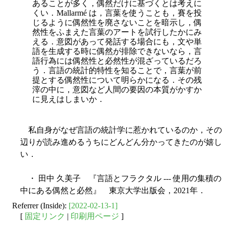
あることが多く，偶然だけに基づくとは考えに
くい．Mallarmé は，言葉を使うことも，賽を投
じるように偶然性を廃さないことを暗示し，偶
然性をふまえた言葉のアートを試行したかにみ
える．意図があって発話する場合にも，文や単
語を生成する時に偶然が排除できないなら，言
語行為には偶然性と必然性が混ざっているだろ
う．言語の統計的特性を知ることで，言葉が前
提とする偶然性について明らかになる．その残
滓の中に，意図など人間の要因の本質がかすか
に見えはしまいか．
私自身がなぜ言語の統計学に惹かれているのか，その
辺りが読み進めるうちにどんどん分かってきたのが嬉し
い．
・ 田中 久美子 『言語とフラクタル --- 使用の集積の
中にある偶然と必然』 東京大学出版会，2021年．
Referrer (Inside):
[2022-02-13-1]
[
固定リンク
|
印刷用ページ
]