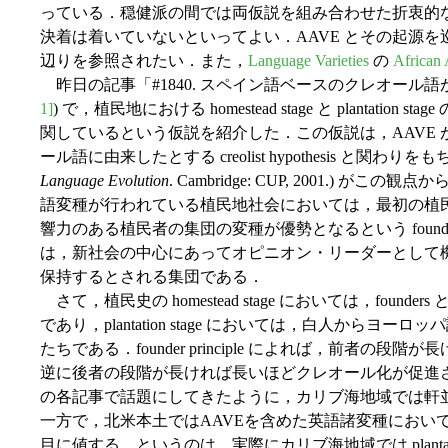
っている．穏健派の間では両仮説を組み合わせた折衷的
決着は着いていないといってよい．AAVE とその起源を巡る論争の
辺りを参照されたい．また，
Language Varieties
の
African 
昨日の記事「#1840. スペイン語ベースのクレオール語
1]
) で，植民地における homestead stage と plantat
関しているという仮説を紹介した．この仮説は，AAVE
ール語に由来したとする creolist hypothesis と関わりをもち，Muf
Language Evolution
. Cambridge: CUP, 2001.) が
語変種が行われている植民地社会においては，最初の植民者たち
響力のある植民者の集団の変種が優勢となるという founder prin
は，新社会の中心にあってオピニオン・リーダーとして
保持するとされる集団である．
さて，植民史の homestead stage においては，fou
であり，plantation stage においては，白人から
たちである．founder principle によれば，前者
逆に後者の段階が長ければ長いほどクレオール化が促進
の各記事で話題にしてきたように，カリブ海地域では軒
一方で，北米本土ではAAVEを含めた英語諸変種におい
目に値する．というのは，実際にカリブ海地域では plantati