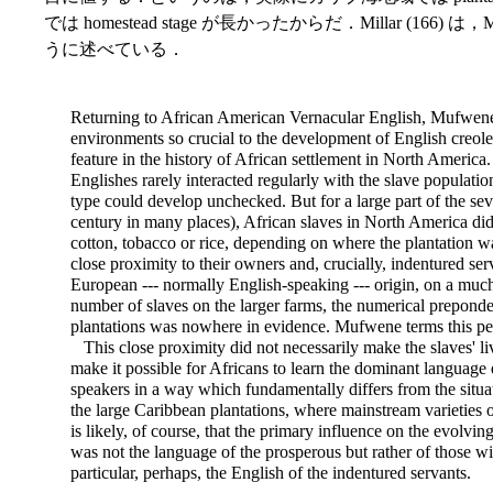
では homestead stage が長かったからだ．Millar (16
うに述べている．
Returning to African American Vernacular English, Mufwene e
environments so crucial to the development of English creoles
feature in the history of African settlement in North America
Englishes rarely interacted regularly with the slave populatio
type could develop unchecked. But for a large part of the sev
century in many places), African slaves in North America did
cotton, tobacco or rice, depending on where the plantation wa
close proximity to their owners and, crucially, indentured ser
European --- normally English-speaking --- origin, on a much
number of slaves on the larger farms, the numerical preponde
plantations was nowhere in evidence. Mufwene terms this pe
This close proximity did not necessarily make the slaves' live
make it possible for Africans to learn the dominant language
speakers in a way which fundamentally differs from the situ
the large Caribbean plantations, where mainstream varieties o
is likely, of course, that the primary influence on the evolvin
was not the language of the prosperous but rather of those w
particular, perhaps, the English of the indentured servants.