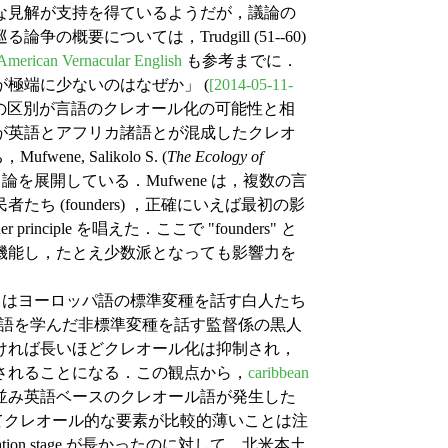
な見解が支持を得ているようだが，議論の
概要については，Trudgill (51--60)
American Vernacular English
も参考までに．
が極端に少ないのはなぜか」 (
[2014-05-11-
ion stage の区別が言語のクレオール化の可能性と相
 が英語とアフリカ諸語とが混成したクレオ
wene, Salikolo S. (
The Ecology of
この観点から論を展開している．Mufwene は，複数の言
 (founders) ，正確にいえば最初の影
ciple を唱えた．ここで "founders" と
機能し，たとえ少数派となっても影響力を
nders とはヨーロッパ語の標準変種を話す白人たち
ヨーロッパ語を学んだ非標準変種を話す監督係の黒人
の段階が長ければ長いほどクレオール化は抑制され，
されることになる．この観点から，
caribbean
並み英語ベースのクレオール語が発生した
てクレオール的な要素が比較的薄いことは注
on stage が長かったのに対して，北米本土