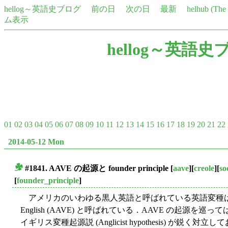
hellog～英語史ブログ
前の日
次の日
最新
helhub (Th
ム表示
hellog～英語史
01
02
03
04
05
06
07
08
09
10
11
12
13
14
15
16
17
18
19
20
21
22
2014-05-12 Mon
#1841. AAVE の起源と founder principle
[
aave
][
creole
][
so
■
[
founder_principle
]
アメリカのいわゆる黒人英語と呼ばれている英語変種は，学術的には Af
English (AAVE) と呼ばれている．AAVE の起源を巡ってはクレオ
イギリス変種起源説 (Anglicist hypothesis) が