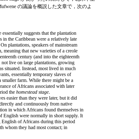
6) は，Mufwene の議論を概説した文章で，次のよ
ssentially suggests that the plantation
 in the Caribbean were a relatively late
. On plantations, speakers of mainstream
n, meaning that new varieties of a creole
enteenth century (and into the eighteenth
 not live on large plantations, growing
s situated. Instead, most lived in much
vants, essentially temporary slaves of
 smaller farm. While there might be a
rance of Africans associated with later
riod the
homestead stage
.
s easier than they were later, but it did
 directly and continuously from native
ation in which Africans found themselves in
f English were normally in short supply. It
g English of Africans during this period
ith whom they had most contact; in