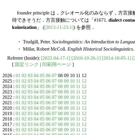
founder principle は，クレオール化のみならず
待できそうだ．方言接触については「#1671.
dialect conta
koineization
」 (
[2013-11-23-1]
) を参照．
・ Trudgill, Peter.
Sociolinguistics: An Introduction to Langu
・ Millar, Robert McColl.
English Historical Sociolinguistics
.
Referrer (Inside):
[2022-04-17-1]
[2016-10-26-1]
[2014-10-05-1]
[
[
固定リンク
|
印刷用ページ
]
2026 :
01
02
03
04
05
06
07
08 09 10 11 12
2025 :
01
02
03
04
05
06
07
08
09
10
11
12
2024 :
01
02
03
04
05
06
07
08
09
10
11
12
2023 :
01
02
03
04
05
06
07
08
09
10
11
12
2022 :
01
02
03
04
05
06
07
08
09
10
11
12
2021 :
01
02
03
04
05
06
07
08
09
10
11
12
2020 :
01
02
03
04
05
06
07
08
09
10
11
12
2019 :
01
02
03
04
05
06
07
08
09
10
11
12
2018 :
01
02
03
04
05
06
07
08
09
10
11
12
2017 :
01
02
03
04
05
06
07
08
09
10
11
12
2016 :
01
02
03
04
05
06
07
08
09
10
11
12