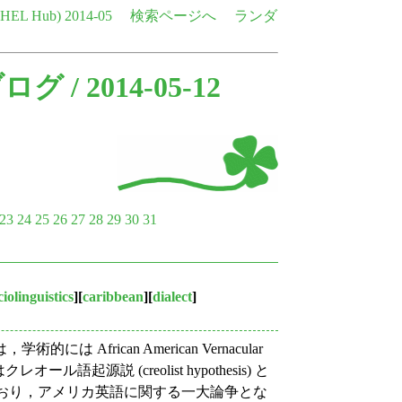
e HEL Hub)
2014-05
検索ページへ
ランダ
ブログ
/ 2014-05-12
23
24
25
26
27
28
29
30
31
ciolinguistics
][
caribbean
][
dialect
]
rican American Vernacular
ール語起源説 (creolist hypothesis) と
鋭く対立しており，アメリカ英語に関する一大論争とな