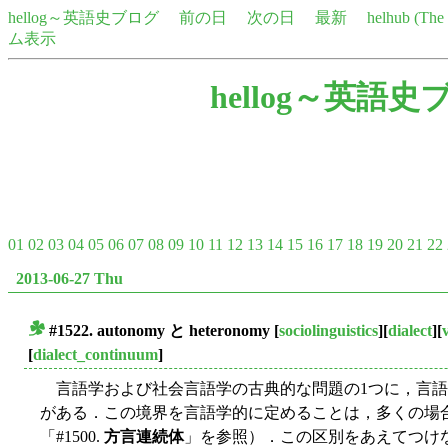
hellog～英語史ブログ
前の日
次の日
最新
helhub (Th
ム表示
hellog～英語史
01
02
03
04
05
06
07
08
09
10
11
12
13
14
15
16
17
18
19
20
21
22
2013-06-27 Thu
#1522.
autonomy
と
heteronomy
[
sociolinguistics
][
dialect
][
■
[
dialect_continuum
]
言語学および社会言語学の古典的な問題の1つに，言語 (langua
がある．この境界を言語学的に定めることは，多くの場
「#1500.
方言連続体
」を参照）．この区別をあえてつけなくて済むよう