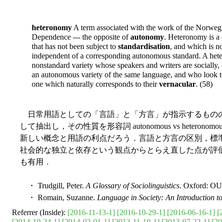
heteronomy
A term associated with the work of the Norweg
Dependence --- the opposite of
autonomy
. Heteronomy is a 
that has not been subject to
standardisation
, and which is n
independent of a corresponding autonomous standard. A heter
nonstandard variety whose speakers and writers are socially,
an autonomous variety of the same language, and who look t
one which naturally corresponds to their
vernacular
. (58)
日常用語としての「言語」と「方言」が指示するものの性質をそれぞれ
して抽出し，その性質を形容詞 autonomous vs heter
新しい概念と用語の利点だろう．言語と方言の区別，標
社会的な独立と依存という観点からとらえ直した点が評価される．
も有用．
・ Trudgill, Peter.
A Glossary of Sociolinguistics
. Oxford: OU
・ Romain, Suzanne.
Language in Society: An Introduction to
Referrer (Inside):
[2016-11-13-1]
[2016-10-29-1]
[2016-06-16-1]
[
[2014-10-24-1]
[2014-02-01-1]
[2013-11-10-1]
[2013-07-22-1]
[20