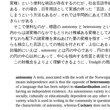
変種）という便利な術語が存在するのだが，社会言語学
ある．その場合，日常用語として実感の伴った「言語」
しまうという方法もあるが，それでは学問的にあえて区
きらいがある．
そこで便利なのが，標題の autonomy と heteronomy 
内からは諸変種のなかでもとりわけ権威ある変種として
すなわち配下の諸変種を束ねあげた要の変種を指す．一方，he
らも独立した言語としての地位を付されず，上位にある aut
比喩的にいえば，autonomy とは円の中心であり，円の全体
の円の中心以外にあって，中心を指向する性質と表現で
この対概念をよりよく理解できるように，Trudgill 
autonomy
A term, associated with the work of the Norwegi
means independence and is thus the opposite of
heteronomy
of a language that has been subject to
standardisation
and
c
having an independent existence. An autonomous variety is 
socially, culturally or educationally dependent on any other v
variety which is used in writing in the community in questio
the characteristic of autonomy, whereas
Cockney
does not ha