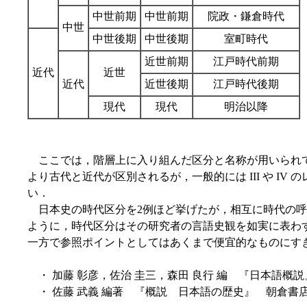
中世前期
中世前期
院政・鎌倉時代
中世
中世後期
中世後期
室町時代
近世前期
江戸時代前期
近代
近世
近代
近世後期
江戸時代後期
現代
現代
明治以降
ここでは，階層上に入り組んだ区分と名称が用いられてい
より古代と近代が区別されるが，一般的には III や I
い．
日本史の時代区分を2例ほど挙げたが，相互に時代の呼
ように，時代区分はその研究者の言語史観を如実に表わ
一方で参照ポイントとしてはあくまで便宜的なものにす
・ 加藤 彰彦，佐治 圭三，森田 良行 編 『日本語概説
・ 佐藤 武義 編著 『概説 日本語の歴史』 朝倉書店，