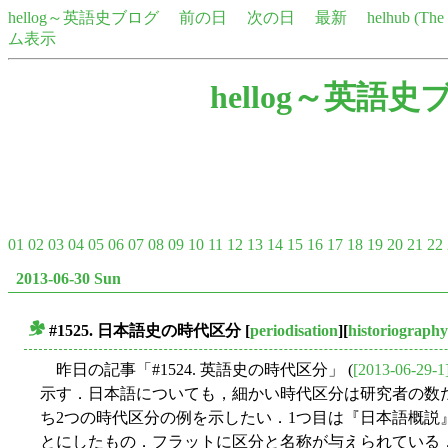
hellog～英語史ブログ
前の日
次の日
最新
helhub (Th
ム表示
hellog～英語史
01
02
03
04
05
06
07
08
09
10
11
12
13
14
15
16
17
18
19
20
21
22
2013-06-30 Sun
#1525. 日本語史の時代区分
[
periodisation
][
historiography
■
昨日の記事「#1524. 英語史の時代区分」 (
[2013-06-29-1
示す．日本語についても，細かい時代区分は研究者の数
ち2つの時代区分の例を示したい．1つ目は『日本語概説』 (pp
とにしたもの．フラットに区分と名称が与えられている