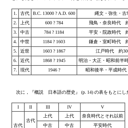
1.
古代
B.C. 13000 ? A.D. 600
縄文・弥生・古
2.
上代
600 ? 784
飛鳥・奈良時代 約
3.
中古
784 ? 1184
平安・院政時代 約
4.
中世
1184 ? 1603
鎌倉・室町時代 約
5.
近世
1603 ? 1867
江戸時代 約30
6.
近代
1868 ? 1945
明治・大正・昭和前半時
7.
現代
1946 ?
昭和後半・平成時代
次に，『概説 日本語の歴史』 (p. 14) の表をもとに
I
II
III
IV
V
上代
上代
奈良時代とそれ以前
古代
古代
中古
中古
平安時代