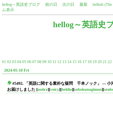
hellog～英語史ブログ
前の日
次の日
最新
helhub (Th
ム表示
hellog～英語史
01
02
03
04
05
06
07
08
09
10
11
12
13
14
15
16
17
18
19
20
21
22
2024-05-10 Fri
#5492. 「英語に関する素朴な疑問 千本ノック」 --
■
お届けしました
[
notice
][
voicy
][
heldio
][
sobokunagimon
][
senb