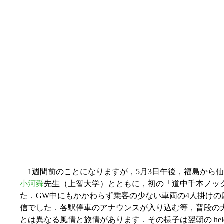
1週間前のことになりますが，5月3日午後，福島から
小河舜
先生（上智大学）とともに，初の「道中千本ノック」を V
た．GW中にもかかわらず乗客の少ない車両の4人掛け
信でした．各駅停車のアナウンスが入り込む等，普段の
とは異なる風情と旅情があります．その様子は翌朝の held