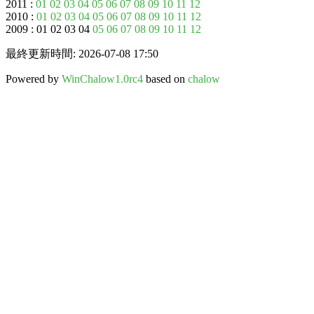
2011 :
01
02
03
04
05
06
07
08
09
10
11
12
2010 :
01
02
03
04
05
06
07
08
09
10
11
12
2009 : 01 02 03 04
05
06
07
08
09
10
11
12
最終更新時間: 2026-07-08 17:50
Powered by
WinChalow1.0rc4
based on
chalow