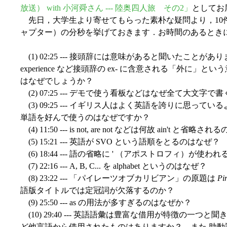
放送） with 小河舜さん --- 陸奥四人旅 その2」
としてお
先日，大学生より寄せてもらった素朴な疑問より，10
ャプター）の分秒を挙げておきます．お時間のあるとき
(1) 02:25 --- 接頭辞には意味があると聞いたことがあり
experience など接頭辞の ex- に含意される「外に
はなぜでしょうか？
(2) 07:25 --- デモで使う看板などはなぜ全て大文字で
(3) 09:25 --- イギリス人はよく英語を誇りに思っ
単語を好んで使うのはなぜですか？
(4) 11:50 --- is not, are not などは何故 ain't と省略さ
(5) 15:21 --- 英語が SVO という語順をとるの
(6) 18:44 --- 語の省略に ' （アポストロフィ）が使わ
(7) 22:16 --- A, B, C... を alphabet というのはなぜ？
(8) 23:22 --- 「パイレーツオブカリビアン」の原題は
Pi
語版タイトルでは定冠詞が欠落するのか？
(9) 25:50 --- as の用法が多すぎるのはなぜか？
(10) 29:40 --- 英語語彙は豊富な借用が特徴の一
ど他言語から借用されたものはありますか？ また,助