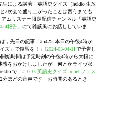
による講演，英語史クイズ（heldio 生放
と2次会で盛り上がったことは言うまでも
プレミアムリスナー限定配信チャンネル「英語史
024報告」
にて雑談風にお話ししていま
) は，先日の記事「#5425. 本日の午後4時か
クイズ」で復習を！」
[2024-03-04-1]
で予告し
送の開始時間は予定時刻の午後4時から大幅に
迷惑をおかけしましたが，何とかライヴ収
dio で
「#1010. 英語史クイズ in hel フェス
42分ほどの音声です．お時間のあるとき