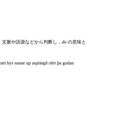
．文脈や語源などから判断し，
do
の意味と
þæt hys sunne up aspringð ofer þa godan