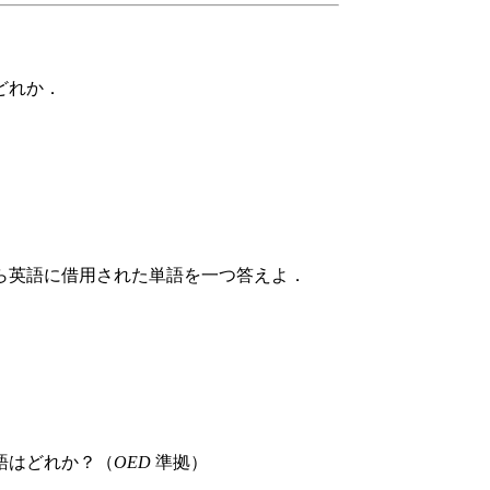
どれか．
ら英語に借用された単語を一つ答えよ．
語はどれか？（
OED
準拠）