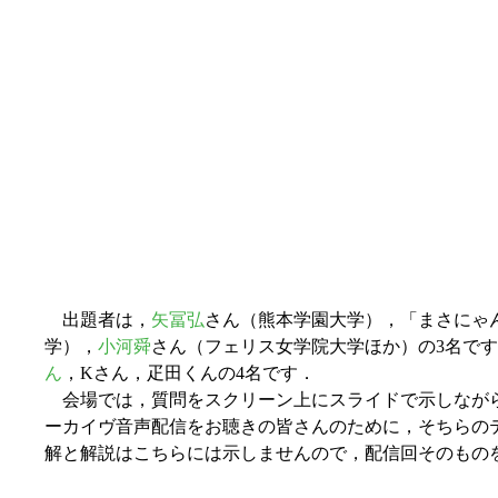
出題者は，
矢冨弘
さん（熊本学園大学），「まさにゃ
学），
小河舜
さん（フェリス女学院大学ほか）の3名です
ん
，Kさん，疋田くんの4名です．
会場では，質問をスクリーン上にスライドで示しながら
ーカイヴ音声配信をお聴きの皆さんのために，そちらの
解と解説はこちらには示しませんので，配信回そのもの