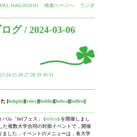
e HEL Hub)
2024-03
検索ページへ
ランダ
ブログ
/ 2024-03-06
23
24
25
26
27
28
29
30
31
した
[
helquiz
][
voicy
][
heldio
][
helwa
][
helfest
]
「helフェス」 (
helfest
) を開催しまし
とした複数大学合同の対面イベントで，開催
りました．イベントのメニューは，各大学