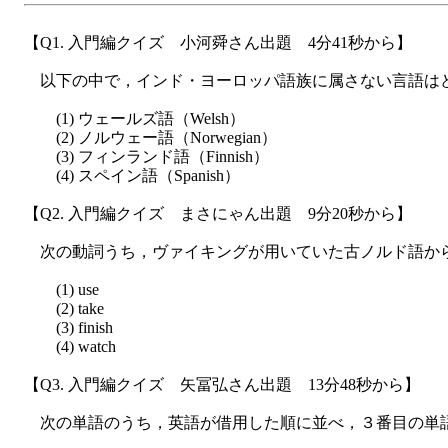
【Q1. 入門編クイズ 小河舜さん出題 4分41秒から】
以下の中で，インド・ヨーロッパ語族に属さない言語は
(1) ウェールズ語（Welsh）
(2) ノルウェー語（Norwegian）
(3) フィンランド語（Finnish）
(4) スペイン語（Spanish）
【Q2. 入門編クイズ まさにゃん出題 9分20秒から】
次の動詞うち，ヴァイキングが用いていた古ノルド語か
(1) use
(2) take
(3) finish
(4) watch
【Q3. 入門編クイズ 矢冨弘さん出題 13分48秒から】
次の単語のうち，英語が借用した順に並べ，３番目の単