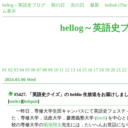
hellog～英語史ブログ
前の日
次の日
最新
helhub (Th
ム表示
hellog～英語史
01
02
03
04
05
06
07
08
09
10
11
12
13
14
15
16
17
18
19
20
21
22
2024-03-06 Wed
#5427. 「英語史クイズ」の heldio 生放送をお届けしま
■
[
notice
][
helquiz
]
一昨日，専修大学生田キャンパスにて英語史フェスティバル
た．専修大学，法政大学，慶應義塾大学 (
khelf
) を中心
校の専修大学の
菊地翔太
先生には，たいへんお世話にな