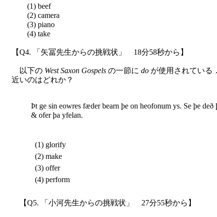
(1) beef
(2) camera
(3) piano
(4) take
【Q4. 「矢冨先生からの挑戦状」 18分58秒から】
以下の
West Saxon Gospels
の一節に
do
が使用されている
近いのはどれか？
Þt ge sin eowres fæder bearn þe on heofonum ys. Se þe deð 
& ofer þa yfelan.
(1) glorify
(2) make
(3) offer
(4) perform
【Q5. 「小河先生からの挑戦状」 27分55秒から】