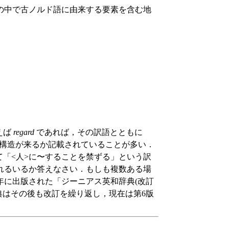
の中で古ノルド語に由来する要素を含む地
えば
regard
であれば，その訳語とともに
な構造が来るか記載されていることが多い．
て「<人>に〜することを禁ずる」という訳
れるいるか答えなさい．もしも複数ある場
年に出版された「ジーニアス英和辞典(改訂
典はその後も改訂を繰り返し，現在は第6版