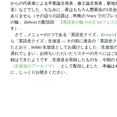
からの代表者による卒業論文発表，修士論文発表，菊地先生
送）などでした．ちなみに，夜はもちろん懇親会の1次会
ありません（その辺りの話題は，昨晩の Voicy での
の輪」 (helwa) の配信回
「【英語史の輪 #102】helフェス2
す）．
さて，メニューの1つである「英語史クイズ」 (
helquiz
ら「英語史クイズ」生放送 --- その前に過去の「英語史
たとおり，heldio 生放送としてお届けしました．生放
遅れてしまい，お待ちいただいたリスナーの方々にはご
録はできたようです．生放送を収録したものを，今朝の hel
（生放送のアーカイヴ）」
として配信しました．本編は
に，じっくりお聴きください．