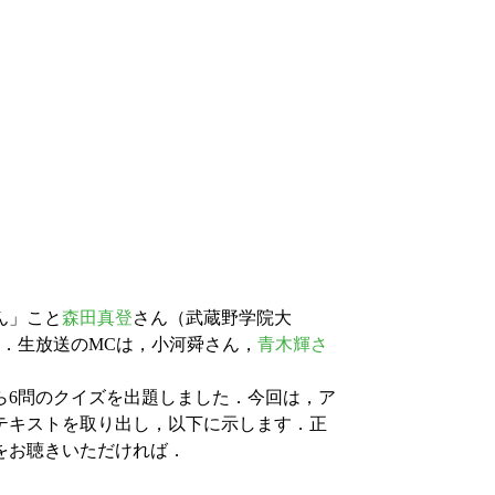
ん」こと
森田真登
さん（武蔵野学院大
．生放送のMCは，小河舜さん，
青木輝さ
6問のクイズを出題しました．今回は，ア
テキストを取り出し，以下に示します．正
をお聴きいただければ．