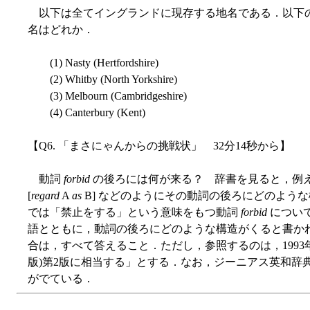
以下は全てイングランドに現存する地名である．以下
名はどれか．
(1) Nasty (Hertfordshire)
(2) Whitby (North Yorkshire)
(3) Melbourn (Cambridgeshire)
(4) Canterbury (Kent)
【Q6. 「まさにゃんからの挑戦状」 32分14秒から】
動詞
forbid
の後ろには何が来る？ 辞書を見ると，例
[
regard
A
as
B] などのようにその動詞の後ろにどのよう
では「禁止をする」という意味をもつ動詞
forbid
につい
語とともに，動詞の後ろにどのような構造がくると書か
合は，すべて答えること．ただし，参照するのは，1993
版)第2版に相当する」とする．なお，ジーニアス英和辞
がでている．